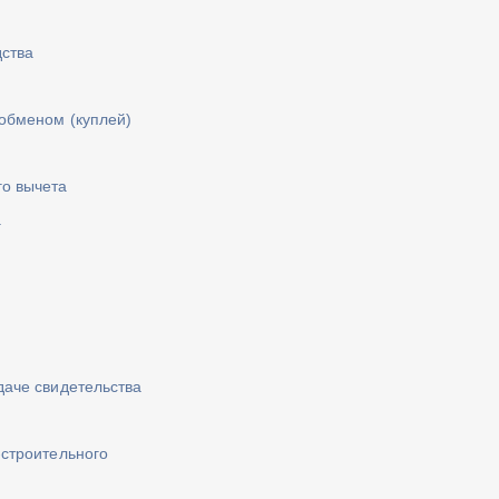
дства
обменом (куплей)
го вычета
а
даче свидетельства
-строительного