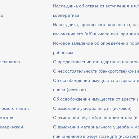
Наследника об отказе от вступления в 
ва
кооператива
Наследника, принявшего наследство, на
включение его (её) в число лиц, прини
Исковое заявление об определении пор
ребенком
аследство
О предоставлении стандартного налогов
О несостоятельности (банкротстве) физи
Об освобождении имущества от ареста и
описи (исковое)
Об освобождении имущества от ареста (
еского лица в
О взыскании ущерба по дтп (исковое)
имателя
О взыскании неустойки по алиментам (и
ммерческой
О взыскании материального ущерба и мо
причиненного в результате дтп (исковое)