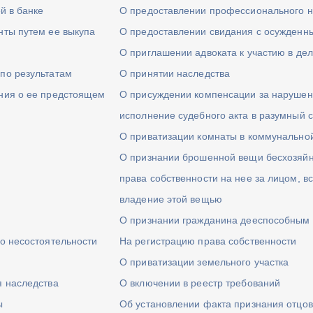
й в банке
О предоставлении профессионального н
нты путем ее выкупа
О предоставлении свидания с осужденн
О приглашении адвоката к участию в де
по результатам
О принятии наследства
ния о ее предстоящем
О присуждении компенсации за нарушен
исполнение судебного акта в разумный 
О приватизации комнаты в коммунально
О признании брошенной вещи бесхозяйн
права собственности на нее за лицом, в
владение этой вещью
О признании гражданина дееспособным
 о несостоятельности
На регистрацию права собственности
О приватизации земельного участка
я наследства
О включении в реестр требований
ы
Об установлении факта признания отцов