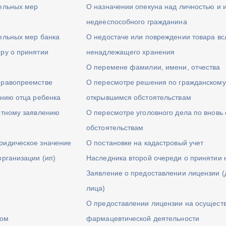
тельных мер
О назначении опекуна над личностью и
недееспособного гражданина
ельных мер банка
О недостаче или повреждении товара вс
ру о принятии
ненадлежащего хранения
О перемене фамилии, имени, отчества
правопреемстве
О пересмотре решения по гражданскому 
ению отца ребенка
открывшимся обстоятельствам
стному заявлению
О пересмотре уголовного дела по вновь
обстоятельствам
ридическое значение
О постановке на кадастровый учет
организации (ип)
Наследника второй очереди о принятии 
Заявление о предоставлении лицензии (
лица)
О предоставлении лицензии на осущест
ром
фармацевтической деятельности