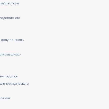
 имуществом
ледствие его
делу по вновь
 открывшимся
наследства
для юридического
вление