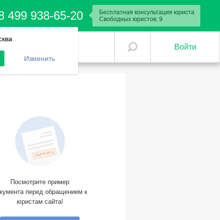
8 499 938-65-20
Бесплатная консультация юриста
Свободных юристов:
9
сква
Войти
Изменить
Посмотрите пример
кумента перед обращением к
юристам сайта!