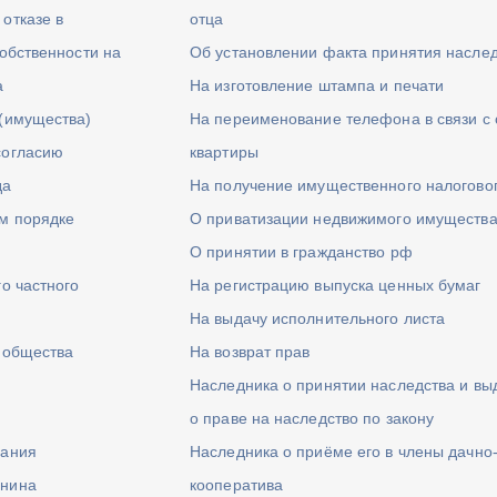
отказе в
отца
обственности на
Об установлении факта принятия насле
а
На изготовление штампа и печати
(имущества)
На переименование телефона в связи с 
согласию
квартиры
да
На получение имущественного налогово
м порядке
О приватизации недвижимого имуществ
О принятии в гражданство рф
о частного
На регистрацию выпуска ценных бумаг
На выдачу исполнительного листа
о общества
На возврат прав
Наследника о принятии наследства и вы
о праве на наследство по закону
щания
Наследника о приёме его в члены дачно
анина
кооператива