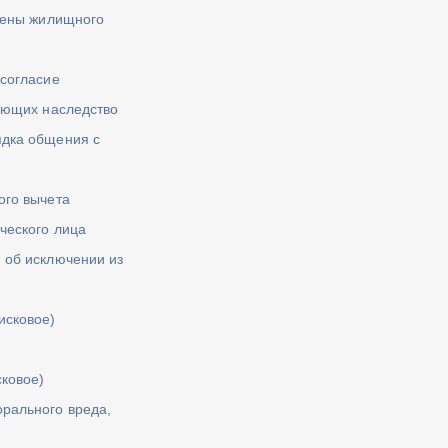
члены жилищного
 согласие
мающих наследство
ядка общения с
ого вычета
ческого лица
 об исключении из
исковое)
сковое)
рального вреда,