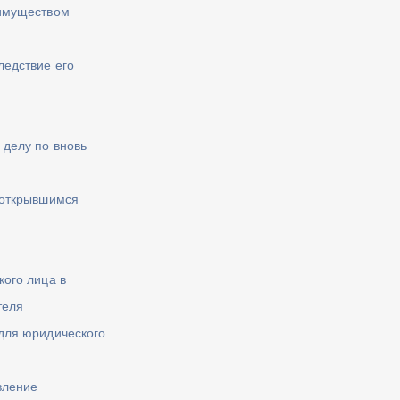
 имуществом
ледствие его
делу по вновь
 открывшимся
кого лица в
теля
для юридического
вление