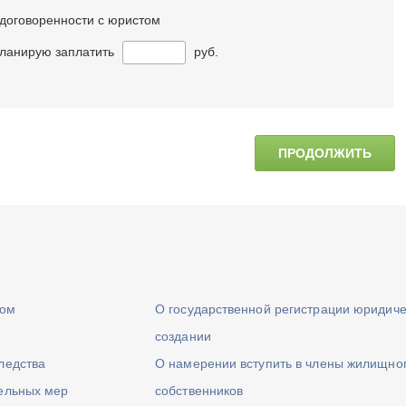
договоренности с юристом
ланирую заплатить
руб.
ПРОДОЛЖИТЬ
ром
О государственной регистрации юридиче
создании
ледства
О намерении вступить в члены жилищно
тельных мер
собственников