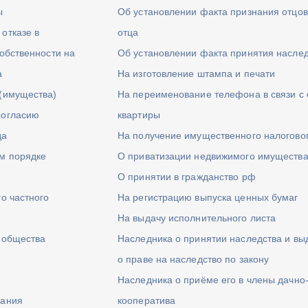
ы
Об установлении факта признания отцов
отказе в
отца
обственности на
Об установлении факта принятия насле
а
На изготовление штампа и печати
(имущества)
На переименование телефона в связи с 
согласию
квартиры
да
На получение имущественного налогово
м порядке
О приватизации недвижимого имуществ
О принятии в гражданство рф
о частного
На регистрацию выпуска ценных бумаг
На выдачу исполнительного листа
о общества
Наследника о принятии наследства и вы
о праве на наследство по закону
Наследника о приёме его в члены дачно
щания
кооператива