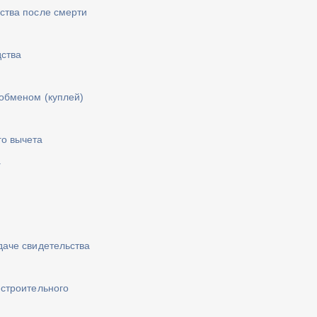
ства после смерти
дства
обменом (куплей)
го вычета
а
даче свидетельства
-строительного