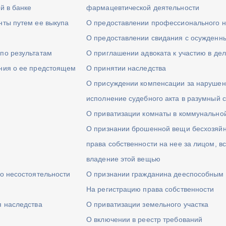
й в банке
фармацевтической деятельности
нты путем ее выкупа
О предоставлении профессионального н
О предоставлении свидания с осужденн
по результатам
О приглашении адвоката к участию в де
ния о ее предстоящем
О принятии наследства
О присуждении компенсации за нарушен
исполнение судебного акта в разумный 
О приватизации комнаты в коммунально
О признании брошенной вещи бесхозяйн
права собственности на нее за лицом, в
владение этой вещью
 о несостоятельности
О признании гражданина дееспособным
На регистрацию права собственности
я наследства
О приватизации земельного участка
О включении в реестр требований