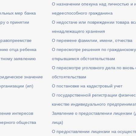
О назначении опекуна над личностью и
ельных мер банка
недееспособного гражданина
ру о принятии
О недостаче или повреждении товара вс
ненадлежащего хранения
правопреемстве
О перемене фамилии, имени, отчества
ению отца ребенка
О пересмотре решения по гражданскому 
стному заявлению
открывшимся обстоятельствам
О пересмотре уголовного дела по вновь
ридическое значение
обстоятельствам
организации (ип)
О постановке на кадастровый учет
О государственной регистрации физичес
качестве индивидуального предпринима
ление интересов
Заявление о предоставлении лицензии (
нерного общества
лица)
О предоставлении лицензии на осущест