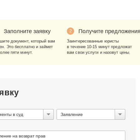
Заполните заявку
Получите предложени
2
шите документ, который вам
Заинтересованные юристы
ен. Это бесплатно и займет
в течение 10-15 минут предложат
более пяти минут.
вам свои услуги и назовут цены.
явку
менты в суд
Заявление