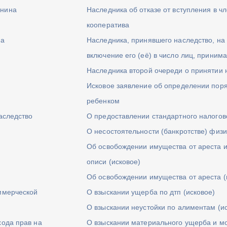
анина
Наследника об отказе от вступления в 
кооператива
ва
Наследника, принявшего наследство, на
включение его (её) в число лиц, прини
Наследника второй очереди о принятии 
Исковое заявление об определении пор
ребенком
аследство
О предоставлении стандартного налогов
О несостоятельности (банкротстве) физи
Об освобождении имущества от ареста и
описи (исковое)
Об освобождении имущества от ареста (
ммерческой
О взыскании ущерба по дтп (исковое)
О взыскании неустойки по алиментам (и
хода прав на
О взыскании материального ущерба и мо