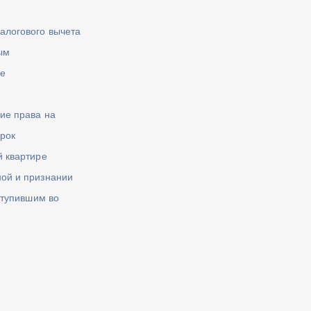
алогового вычета
ым
ле
ие права на
срок
й квартире
ой и признании
ступившим во