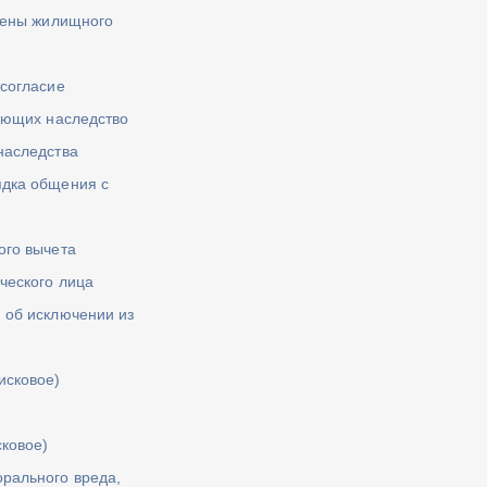
члены жилищного
 согласие
мающих наследство
наследства
ядка общения с
ого вычета
ческого лица
 об исключении из
исковое)
сковое)
рального вреда,