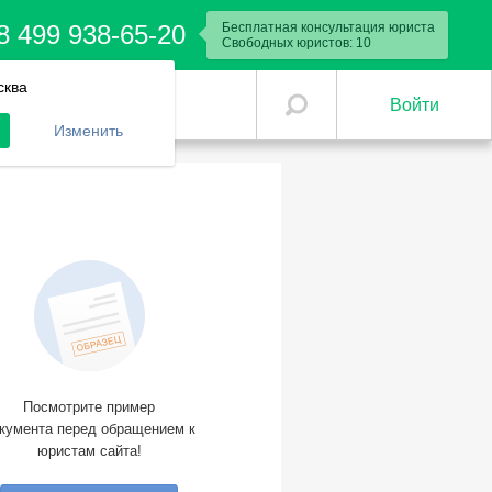
8 499 938-65-20
Бесплатная консультация юриста
Свободных юристов:
6
сква
Войти
Изменить
Посмотрите пример
кумента перед обращением к
юристам сайта!