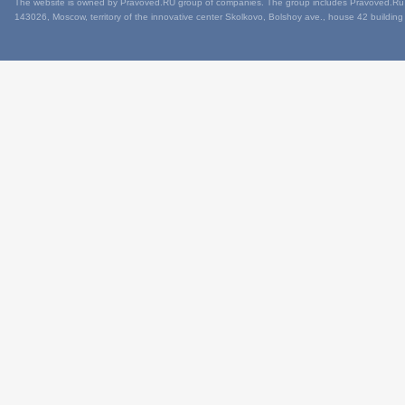
The website is owned by Pravoved.RU group of companies. The group includes Pravoved.Ru L
143026, Moscow, territory of the innovative center Skolkovo, Bolshoy ave., house 42 building 1