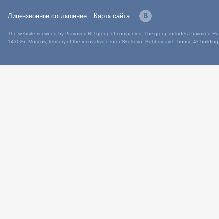
Лицензионное соглашение
Карта сайта
The website is owned by Pravoved.RU group of companies. The group includes Pravoved.Ru L
143026, Moscow, territory of the innovative center Skolkovo, Bolshoy ave., house 42 building 1