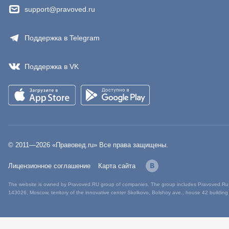
support@pravoved.ru
Поддержка в Telegram
Поддержка в VK
© 2011—
2026
«Правовед.ru» Все права защищены.
Лицензионное соглашение
Карта сайта
The website is owned by Pravoved.RU group of companies. The group includes Pravoved.Ru L
143026, Moscow, territory of the innovative center Skolkovo, Bolshoy ave., house 42 building 1