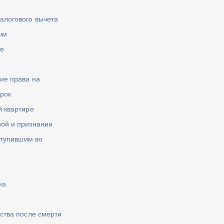
алогового вычета
ым
ле
ие права на
срок
й квартире
ой и признании
ступившим во
на
ства после смерти