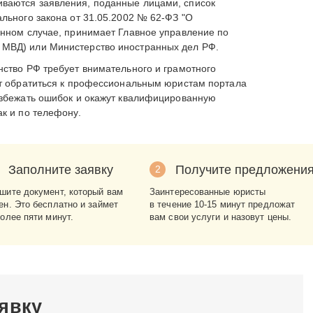
ваются заявления, поданные лицами, список
ального закона от 31.05.2002 № 62-ФЗ "О
анном случае, принимает Главное управление по
МВД) или Министерство иностранных дел РФ.
нство РФ требует внимательного и грамотного
ет обратиться к профессиональным юристам портала
избежать ошибок и окажут квалифицированную
ак и по телефону.
Заполните заявку
Получите предложени
2
шите документ, который вам
Заинтересованные юристы
ен. Это бесплатно и займет
в течение 10-15 минут предложат
более пяти минут.
вам свои услуги и назовут цены.
явку