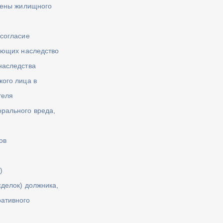
члены жилищного
 согласие
мающих наследство
наследства
кого лица в
теля
рального вреда,
ов
)
сделок) должника,
ративного