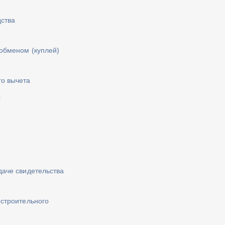
дства
обменом (куплей)
го вычета
а
даче свидетельства
-строительного