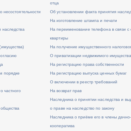
отца
 о несостоятельности
Об установлении факта принятия насле
На изготовление штампа и печати
я наследства
На переименование телефона в связи с 
квартиры
(имущества)
На получение имущественного налогово
согласию
О приватизации недвижимого имуществ
да
На регистрацию права собственности
м порядке
На регистрацию выпуска ценных бумаг
О включении в реестр требований
о частного
На возврат прав
Наследника о принятии наследства и вы
о общества
о праве на наследство по закону
Наследника о приёме его в члены дачно
кооператива