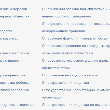
ление интересов
О назначении опекуна над личностью и
нерного общества
недееспособного гражданина
О недостаче или повреждении товара вс
ледства
ненадлежащего хранения
тельных мер
О перемене фамилии, имени, отчества
О пересмотре решения по гражданскому 
ельных мер банка
открывшимся обстоятельствам
ру о принятии
О пересмотре уголовного дела по вновь
обстоятельствам
правопреемстве
О постановке на кадастровый учет
ению отца ребенка
О предоставлении лицензии
стному заявлению
О государственной регистрации некомм
организации
ридическое значение
О предоставлении лицензии на осущест