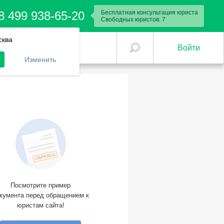
8 499 938-65-20
Бесплатная консультация юриста
Свободных юристов:
7
сква
Войти
Изменить
Посмотрите пример
кумента перед обращением к
юристам сайта!