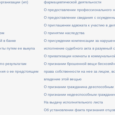
организации (ип)
фармацевтической деятельности
О предоставлении профессионального н
О предоставлении свидания с осужденн
О приглашении адвоката к участию в де
ром
О принятии наследства
й в банке
О присуждении компенсации за нарушен
нты путем ее выкупа
исполнение судебного акта в разумный 
О приватизации комнаты в коммунально
по результатам
О признании брошенной вещи бесхозяйн
ния о ее предстоящем
права собственности на нее за лицом, в
владение этой вещью
О признании гражданина дееспособным
О признании недееспособным граждани
На выдачу исполнительного листа
Об установлении факта признания отцов