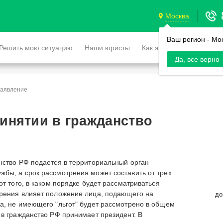
Москва
Ваш регион -
Мо
Решить мою ситуацию
Наши юристы
Как это работает
Да, все верно
аявление
инятии в гражданство
нство РФ подается в территориальный орган
бы, а срок рассмотрения может составить от трех
от того, в каком порядке будет рассматриваться
трения влияет положение лица, подающего на
до
а, не имеющего "льгот" будет рассмотрено в общем
 в гражданство РФ принимает президент. В