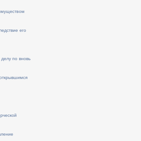
 имуществом
ледствие его
делу по вновь
 открывшимся
ерческой
вление