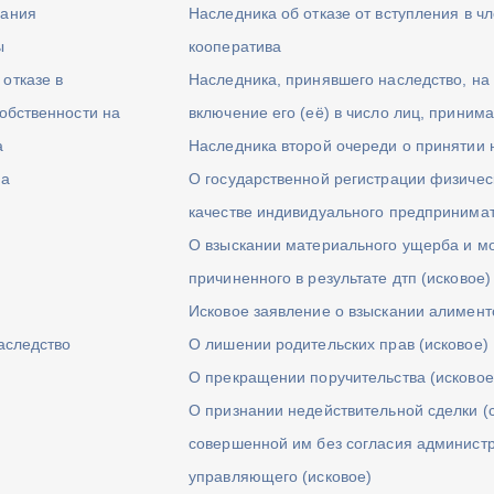
щания
Наследника об отказе от вступления в 
ы
кооператива
отказе в
Наследника, принявшего наследство, на
обственности на
включение его (её) в число лиц, прини
а
Наследника второй очереди о принятии 
ва
О государственной регистрации физичес
качестве индивидуального предпринима
О взыскании материального ущерба и мо
причиненного в результате дтп (исковое)
Исковое заявление о взыскании алимент
аследство
О лишении родительских прав (исковое)
О прекращении поручительства (исковое
О признании недействительной сделки (
совершенной им без согласия админист
управляющего (исковое)