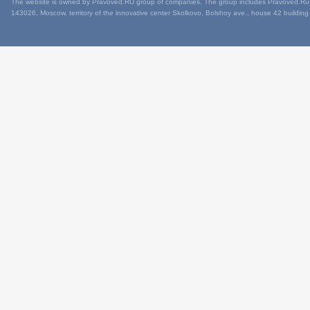
The website is owned by Pravoved.RU group of companies. The group includes Pravoved.Ru L
143026, Moscow, territory of the innovative center Skolkovo, Bolshoy ave., house 42 building 1