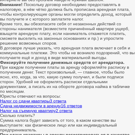
Внимание!
Поскольку договор необходимо предоставлять в
налоговую, в нём чётко должна быть прописана арендная плата,
чтобы контролирующие органы могли определить доход, который
вы получите и с которого заплатите налог.
Кроме того, вы обезопасите себя от незаконных действий со
стороны нанимателя (возместите причинённый квартире ущерб,
взыщете арендную плату, если наниматель откажется платить,
сможете выселить на законных основаниях и пр.) и упростите
решение возможных споров.
В договоре лучше указать, что арендная плата включает в себя и
коммунальные платежи. Это чтобы не возникло подозрений, что вы
получаете ещё и доход в виде материальной выгоды.
Фиксируйте получение денежных средств от арендатора.
При каждом получении платы за аренду оформляйте расписку в
получении денег. Текст произвольный, ― главное, чтобы было
ясно, кто, когда, за что, какую сумму получил, и были подписи
сторон. Удобней не оформлять расписки отдельными
документами, а писать их на обороте договора найма в табличке
по месяцам.
Юристы отвечают на вопросы:
Налог со сдачи квартиры
3 ответа
Сдача недвижимости в аренду
16 ответов
Налог на съемную квартиру
2 ответа
Сколько платить?
Сумма налога будет зависеть от того, в каком качестве вы
выступаете: как физическое лицо или как индивидуальный
предприниматель.
При сдаче квартиры в аренду регистрироваться в качестве