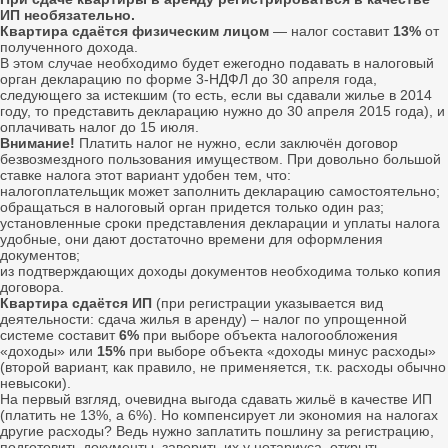
ИП необязательно.
Квартира сдаётся физическим лицом
― налог составит
13%
от
полученного дохода.
В этом случае необходимо будет ежегодно подавать в налоговый
орган декларацию по форме 3-НДФЛ до 30 апреля года,
следующего за истекшим (то есть, если вы сдавали жилье в 2014
году, то представить декларацию нужно до 30 апреля 2015 года), и
оплачивать налог до 15 июля.
Внимание!
Платить налог не нужно, если заключён договор
безвозмездного пользования имуществом. При довольно большой
ставке налога этот вариант удобен тем, что:
налогоплательщик может заполнить декларацию самостоятельно;
обращаться в налоговый орган придется только один раз;
установленные сроки представления декларации и уплаты налога
удобные, они дают достаточно времени для оформления
документов;
из подтверждающих доходы документов необходима только копия
договора.
Квартира сдаётся ИП
(при регистрации указывается вид
деятельности: сдача жилья в аренду) – налог по упрощенной
системе составит
6%
при выборе объекта налогообложения
«доходы» или
15%
при выборе объекта «доходы минус расходы»
(второй вариант, как правило, не применяется, т.к. расходы обычно
невысоки).
На первый взгляд, очевидна выгода сдавать жильё в качестве ИП
(платить не 13%, а 6%). Но компенсирует ли экономия на налогах
другие расходы? Ведь нужно заплатить пошлину за регистрацию,
подготовить документы, заверить их у нотариуса, открыть