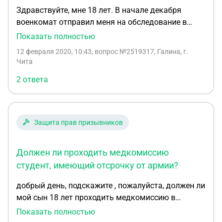
Здравствуйте, мне 18 лет. В начале декабря
военкомат отправил меня на обследование в
ПНД. Там мне дали диагноз F60.6. Диагноз не
Показать полностью
призывной. И сейчас, в феврале, военкомат
12 февраля 2020, 10:43
, вопрос №2519317, Галина, г.
уведомляет меня о мед комиссии. Я спросил
Чита
нужно ли мне ее проходить если мне психиатр
2 ответа
поставил категорию В. Жду ответа. Хотел
спросить вас не отбирет ли у меня этот мед
осмотр категорию В? Билет я еще не получил.
Защита прав призывников
Должен ли проходить медкомиссию
студент, имеющий отсрочку от армии?
добрый день, подскажите , пожалуйста, должен ли
мой сын 18 лет проходить медкомиссию в
военкомате, если у него есть отсрочка, так как
Показать полностью
учится в гос университете. Справку в военкомат