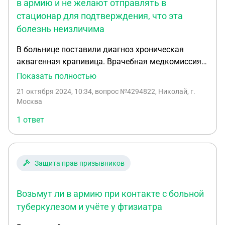
в армию и не желают отправлять в
стационар для подтверждения, что эта
болезнь неизличима
В больнице поставили диагноз хроническая
аквагенная крапивица. Врачебная медкомиссия в
военкомате утверждает, что с этим заболеванием
Показать полностью
берут в армию и не желают отправлять в
21 октября 2024, 10:34
, вопрос №4294822, Николай, г.
стационар для подтверждения, что эта болезнь
Москва
неизличима
1 ответ
Защита прав призывников
Возьмут ли в армию при контакте с больной
туберкулезом и учёте у фтизиатра