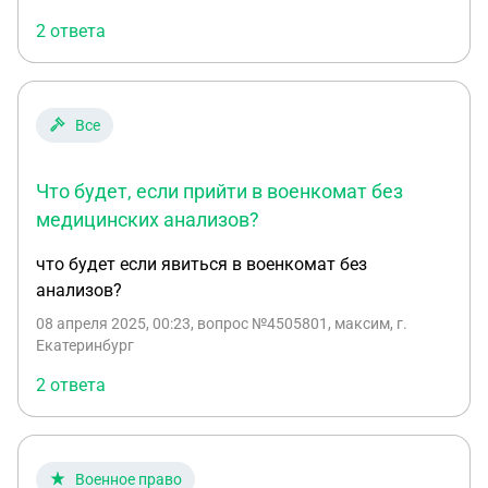
рецидива нет, но ещё полностью не зажила.
2 ответа
Может ли это повлиять на прохождение
медкомиссии или временно дать отсрочку?
Все
Что будет, если прийти в военкомат без
медицинских анализов?
что будет если явиться в военкомат без
анализов?
08 апреля 2025, 00:23
, вопрос №4505801, максим, г.
Екатеринбург
2 ответа
Военное право