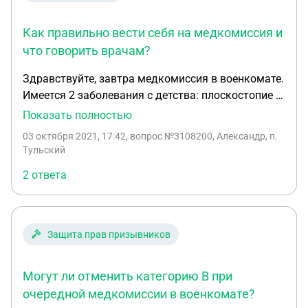
Как правильно вести себя на медкомиссия и
что говорить врачам?
Здравствуйте, завтра медкомиссия в военкомате.
Имеется 2 заболевания с детства: плоскостопие и
аллергия (риноконьюктивит и атопический
Показать полностью
дерматит пищевой) В амбулаторной карте с
03 октября 2021, 17:42
, вопрос №3108200, Александр, п.
детства были неоднократные обращения к
Тульский
врачам. Фото заключения врачей прикрепляю к
2 ответа
вопросу. Берут ли в армию с данными
диагнозами ? Как правильно вести себя на
медкомиссия и что говорить врачам ?
Защита прав призывников
Могут ли отменить категорию В при
очередной медкомиссии в военкомате?