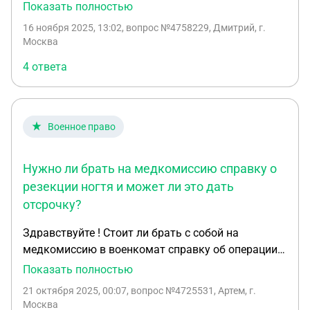
выдано в 17 лет, а в 18 на итоговую медкомиссию
Показать полностью
я так и не пошёл а сейчас 36, что случится при
16 ноября 2025, 13:02
, вопрос №4758229, Дмитрий, г.
обращении в военкомат? назначат ещё одну
Москва
медкомиссию или выдадут категорию д сразу
4 ответа
или что? за всё это время я никак с военкоматом
не контактировал и официально не работал, а
сейчас потребовалось для работы.
Военное право
Нужно ли брать на медкомиссию справку о
резекции ногтя и может ли это дать
отсрочку?
Здравствуйте ! Стоит ли брать с собой на
медкомиссию в военкомат справку об операции
по частичной резекции ногтевой пластины
Показать полностью
(половины ногтя)? Операция была 8 октября,
21 октября 2025, 00:07
, вопрос №4725531, Артем, г.
сейчас 21 октября — рана заживает нормально,
Москва