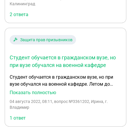
Калининград
2 ответа
Защита прав призывников
Студент обучается в гражданском вузе, но
при вузе обучался на военной кафедре
Студент обучается в гражданском вузе, но при
вузе обучался на военной кафедре. Летом до
сборов медкомиссия в военкомате не допустила,
Показать полностью
дала отсрочку и категорию Г. Правомерно ли
04 августа 2022, 08:11
, вопрос №3361202, Ирина, г.
отчисления с военной кафедры, если есть
Владимир
отсрочка, это является уважительной причиной?
1 ответ