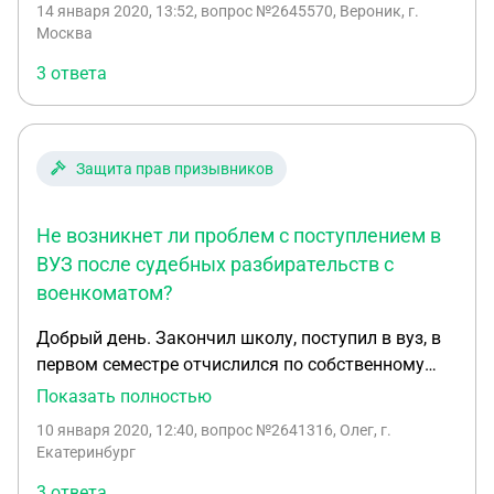
14 января 2020, 13:52
, вопрос №2645570, Вероник, г.
отправили по почте.
Москва
3 ответа
Защита прав призывников
Не возникнет ли проблем с поступлением в
ВУЗ после судебных разбирательств с
военкоматом?
Добрый день. Закончил школу, поступил в вуз, в
первом семестре отчислился по собственному
желанию - ошибся с направлением, право на
Показать полностью
первую отсрочку потратил. В планах снова
10 января 2020, 12:40
, вопрос №2641316, Олег, г.
поступить в вуз. Но есть проблемы с
Екатеринбург
военкоматом.. Категория годности - Б. Но, скорее
3 ответа