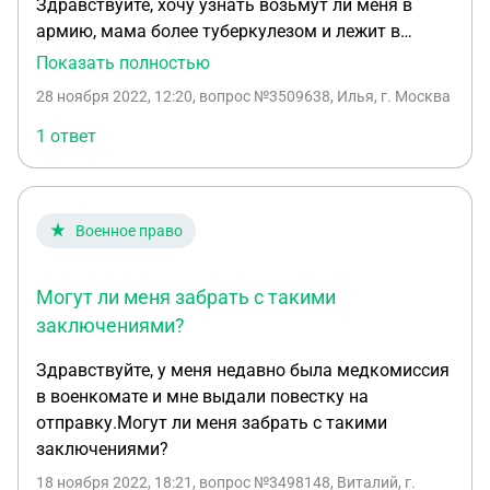
Здравствуйте, хочу узнать возьмут ли меня в
армию, мама более туберкулезом и лежит в
больнице, меня так как находился с ней в прямом
Показать полностью
контакте поставили на учёт у фтизиатра
28 ноября 2022, 12:20
, вопрос №3509638, Илья, г. Москва
(туберкулезный центр) и ещё со слов врачей я
тоже заразился но анализы отрицательные
1 ответ
Военное право
Могут ли меня забрать с такими
заключениями?
Здравствуйте, у меня недавно была медкомиссия
в военкомате и мне выдали повестку на
отправку.Могут ли меня забрать с такими
заключениями?
18 ноября 2022, 18:21
, вопрос №3498148, Виталий, г.