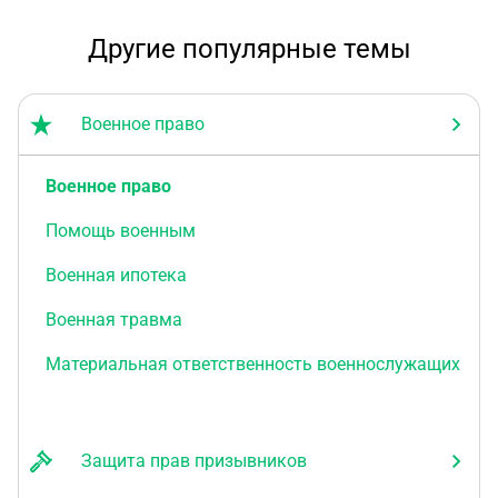
действия (обжалования решения медкомиссии
для того, чтобы потянут время и поступить) могут
Другие популярные темы
расцениться как 'уклонение'? Большое спасибо за
ответ.
Военное право
Военное право
Помощь военным
Военная ипотека
Военная травма
Материальная ответственность военнослужащих
Защита прав призывников