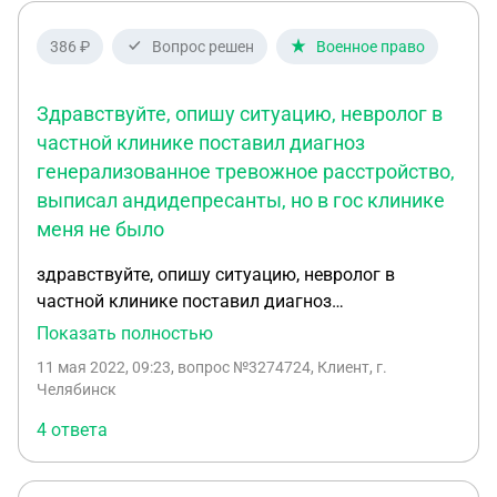
386 ₽
Вопрос решен
Военное право
Здравствуйте, опишу ситуацию, невролог в
частной клинике поставил диагноз
генерализованное тревожное расстройство,
выписал андидепресанты, но в гос клинике
меня не было
здравствуйте, опишу ситуацию, невролог в
частной клинике поставил диагноз
генерализованное тревожное расстройство,
Показать полностью
выписал андидепресанты, но в гос клинике меня
11 мая 2022, 09:23
, вопрос №3274724, Клиент, г.
не было. Нужно ли мне получать какие-либо
Челябинск
дополнительные справки о моем
4 ответа
психологическом расстройстве для того, чтобы
приложить их к делу в военкомате, или мне будет
достаточно предъявить справку от врача частной