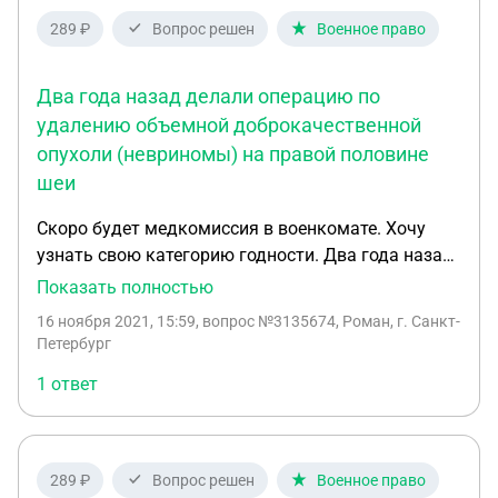
клиники на медкомиссии? и будут ли
289 ₽
Вопрос решен
Военное право
дополнительные рекомендации для получения
военного билета
Два года назад делали операцию по
удалению объемной доброкачественной
опухоли (невриномы) на правой половине
шеи
Скоро будет медкомиссия в военкомате. Хочу
узнать свою категорию годности. Два года назад
делали операцию по удалению объемной
Показать полностью
доброкачественной опухоли (невриномы) на
16 ноября 2021, 15:59
, вопрос №3135674, Роман, г. Санкт-
правой половине шеи. На сегодняшний день
Петербург
невропатия так же присутствует, но не очень
1 ответ
серьезная. Также есть диагностированная
болевая дисфункция ВНЧС с гипертрофией
жевательных мыщц. На что я могу рассчитывать?
Шрам от основания шеи до уха прям. Спасибо за
289 ₽
Вопрос решен
Военное право
ответ заранее.