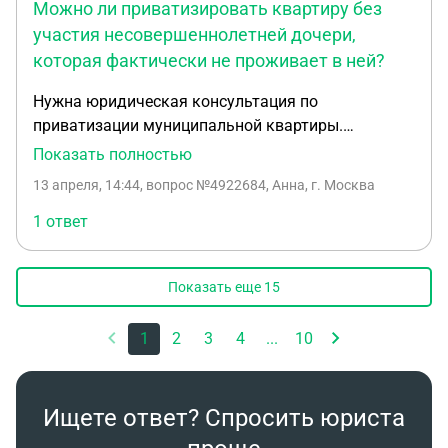
Можно ли приватизировать квартиру без
участия несовершеннолетней дочери,
которая фактически не проживает в ней?
Нужна юридическая консультация по
приватизации муниципальной квартиры.
Ситуация: Наниматель жилья — мой муж. В
Показать полностью
квартире зарегистрированы: муж, я, его 13‑летняя
13 апреля, 14:44
, вопрос №4922684, Анна, г. Москва
дочь от первого брака и его отец. Дочь
фактически не проживает с нами: несколько лет
1 ответ
назад мать добровольно забрала её, и они живут
в другом городе. Мать девочки (бывшая жена
Показать еще
15
моего супруга) зарегистрирована в
трёхкомнатной муниципальной квартире вместе с
1
2
3
4
...
10
родителями. Семья проживает там с сожителем
матери. Отношения с бывшей супругой
напряжённые, конструктивный диалог
невозможен. Цель: приватизировать квартиру без
Ищете ответ? Спросить юриста
включения несовершеннолетней дочери в число