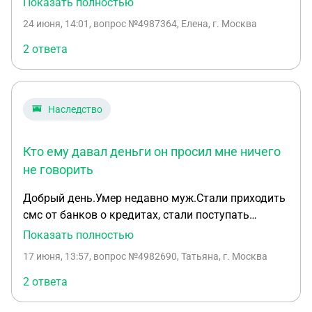
Показать полностью
имущества. Все имущество приобретено в браке.
24 июня, 14:01
, вопрос №4987364, Елена, г. Москва
Муж имеет в собственности квартиру, дом и
машину. Я имею в собственности квартиру, дачу
2 ответа
(квартиру и дачу получила по наследству от
мамы) и машину. Если мой муж умрет первым,
что будет считаться общим имуществом,
Наследство
подлежащим включению в наследственную
массу? На какое имущество может претендовать
его дочь от первого брака (35 лет, не имеет
Кто ему давал деньги он просил мне ничего
инвалидности)?
не говорить
Добрый день.Умер недавно муж.Стали приходить
смс от банков о кредитах, стали поступать
звонки:от знакомых об одолженных суммах. По
Показать полностью
побитой базе выяснилось , что в каком то банке
17 июня, 13:57
, вопрос №4982690, Татьяна, г. Москва
заложена машина. В наследство я и его дочь от
первого брака вступать не будем. Вчера был
2 ответа
звонок от его двоюродного брата о долге в 600