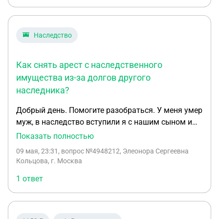
Наследство
Как снять арест с наследственного
имущества из-за долгов другого
наследника?
Добрый день. Помогите разобраться. У меня умер
муж, в наследство вступили я с нашим сыном и
его дочь от первого брака. Вступили и оформили
Показать полностью
как положено. После у дочери возникли
09 мая, 23:31
, вопрос №4948212, Элеонора Сергеевна
финансовые трудности и она перестала платить
Кольцова, г. Москва
по своим личным кредитам в результате чего
1 ответ
приставы наложили арест на всё её имущество, в
том числе на унаследованное нами всеми. Что я
могу предпринять в таком случае, чтобы снять
арест и распорядится хотя бы своею частью и