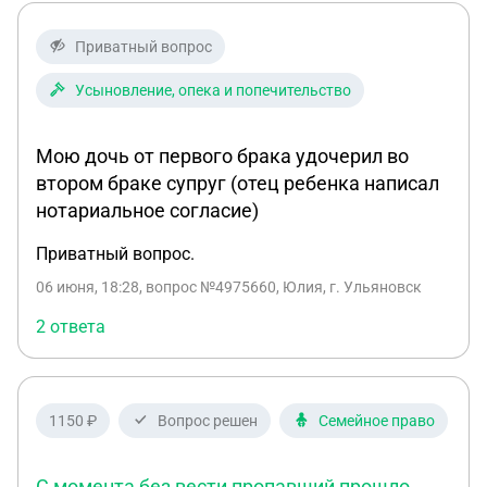
тыс. Они собираются подавать на меня в суд. Кто
ему давал деньги он просил мне ничего не
Приватный вопрос
говорить. Я понятия об этом не имела.
Усыновление, опека и попечительство
Мою дочь от первого брака удочерил во
втором браке супруг (отец ребенка написал
нотариальное согласие)
Приватный вопрос.
06 июня, 18:28
, вопрос №4975660, Юлия, г. Ульяновск
2 ответа
1150 ₽
Вопрос решен
Семейное право
С момента без вести пропавший прошло