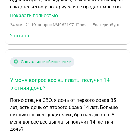
свидетельство у нотариуса и не продает мне свою
часть, что можно сделать в этом случае?
Показать полностью
Наследник дочь от первого брака , машина
24 мая, 21:19
, вопрос №4962197, Юлия, г. Екатеринбург
приобреталась в нашем браке.
2 ответа
Социальное обеспечение
У меня вопрос все выплаты получит 14
-летняя дочь?
Погиб отец на СВО, я дочь от первого брака 35
лет, есть дочь от второго брака 14 лет. Больше
нет никого: жен, родителей , братьев ,сестер. У
меня вопрос все выплаты получит 14 -летняя
дочь?