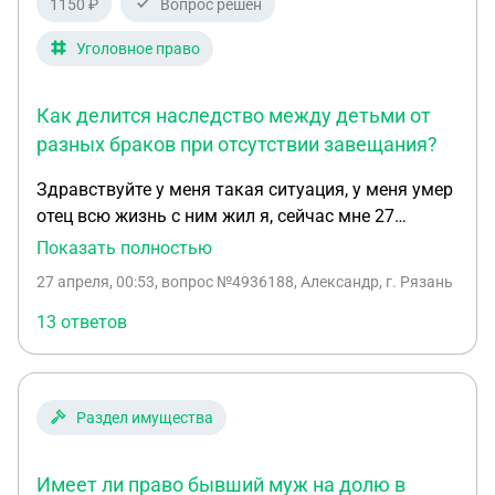
1150 ₽
Вопрос решен
састью сына.
Уголовное право
Как делится наследство между детьми от
разных браков при отсутствии завещания?
Здравствуйте у меня такая ситуация, у меня умер
отец всю жизнь с ним жил я, сейчас мне 27
полных лет. От него осталась квартира гараж и
Показать полностью
машины, в квартире прописан только я и отец. Но
27 апреля, 00:53
, вопрос №4936188, Александр, г. Рязань
у него есть дочь от первого брака. Она старше
меня ей сейчас 36 лет, по рассказам моего отца и
13 ответов
моей матери он всегда хотел поддерживать
отношения со своей дочерью , но его первая
супруга всегда была против, чтобы он не дарил
Раздел имущества
дочери еще в малом возрасте, жена отвергала все
подарки его. Спустя года когда ей было 20 лет
она даже его называла по имени а не отец. Когда
Имеет ли право бывший муж на долю в