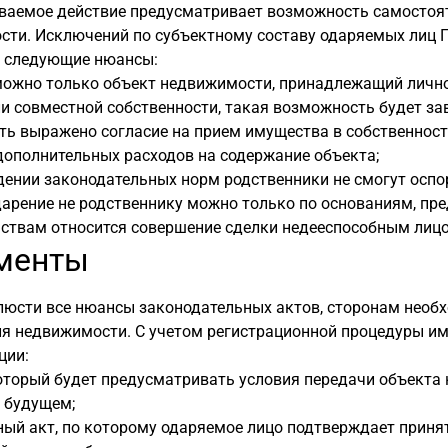
ваемое действие предусматривает возможность самостоя
сти. Исключений по субъектному составу одаряемых лиц Г
 следующие нюансы:
можно только объект недвижимости, принадлежащий лично
и совместной собственности, такая возможность будет зав
ь выражено согласие на прием имущества в собственность
дополнительных расходов на содержание объекта;
ении законодательных норм родственники не смогут оспо
арение не родственнику можно только по основаниям, пр
ствам относится совершение сделки недееспособным лицо
менты
люсти все нюансы законодательных актов, сторонам нео
ия недвижимости. С учетом регистрационной процедуры им
ции:
который будет предусматривать условия передачи объект
 будущем;
ый акт, по которому одаряемое лицо подтверждает приня