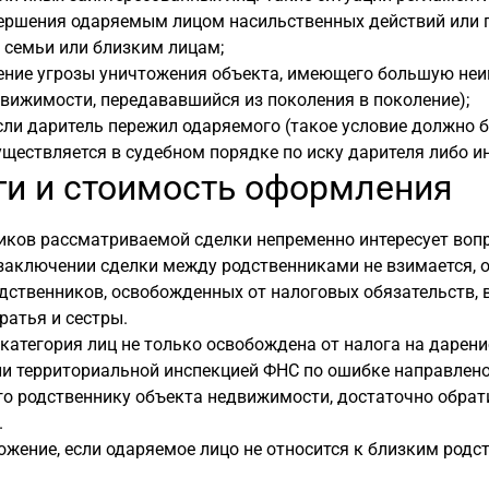
ершения одаряемым лицом насильственных действий или п
 семьи или близким лицам;
ение угрозы уничтожения объекта, имеющего большую неи
вижимости, передававшийся из поколения в поколение);
если даритель пережил одаряемого (такое условие должно б
ществляется в судебном порядке по иску дарителя либо и
ги и стоимость оформления
иков рассматриваемой сделки непременно интересует воп
заключении сделки между родственниками не взимается, 
дственников, освобожденных от налоговых обязательств, в
ратья и сестры.
категория лиц не только освобождена от налога на дарени
ли территориальной инспекцией ФНС по ошибке направлено
о родственнику объекта недвижимости, достаточно обрати
.
жение, если одаряемое лицо не относится к близким родс