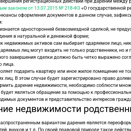
овершения регистрационных действий при дарении между 
ым законом от 13.07.2015 № 218-ФЗ
«О государственной ре
нюансы оформления документов в данном случае, зафикси
:
ризнается односторонней безвозмездной сделкой, не пред
дения в натуральной и денежной форме;
к недвижимых активов сам выбирает одаряемое лицо, ник
даряемых лиц могут входить не только родственники, но и
ого завершения сделки должно быть четко выражено согл
 лица.
оляет подарить квартиру или иное жилое помещение не тол
х лиц. В этом случае будет зарегистрировано право долев
рмить дарение недвижимости, необходимо соблюсти множ
 будет являться обращение за помощью к профессиональн
одимых документов и представительство интересов гражда
ние недвижимости родственн
аспространенным вариантом дарения является переоформл
етей, внуков и т.д. По своей правовой природе такое дей