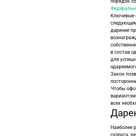
порядок с
Федеральн
Ключевые 
следующем
дарение п
вознаграж
собственни
в состав о
для успешн
одаряемого
Закон позв
посторонни
Чтобы офо
вариантом
всех необх
Даре
Наиболее р
супруга, д