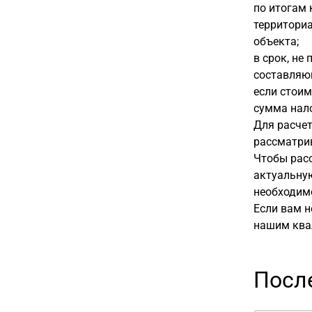
по итогам 
территори
объекта;
в срок, не
составляю
если стоим
сумма нало
Для расчет
рассматрив
Чтобы расс
актуальную
необходим
Если вам 
нашим ква
Посл