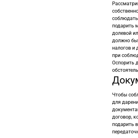
Рассматри
собственно
соблюдать
подарить 
долевой ил
должно быт
налогов и 
при соблюд
Оспорить д
обстоятель
Доку
Чтобы соб
для дарен
документа
договор, 
подарить в
передаточн