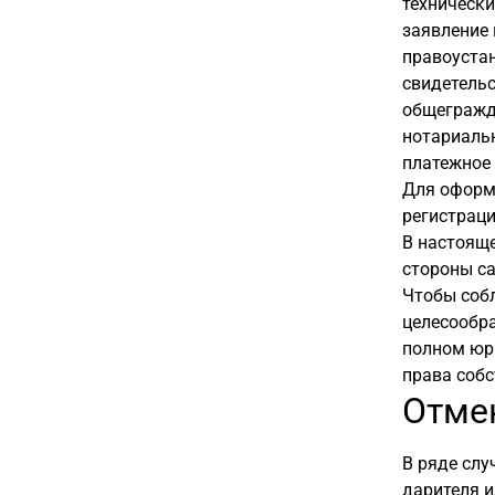
технически
заявление 
правоустан
свидетельст
общегражда
нотариальн
платежное 
Для оформл
регистраци
В настояще
стороны с
Чтобы соб
целесообра
полном юр
права собс
Отме
В ряде слу
дарителя и