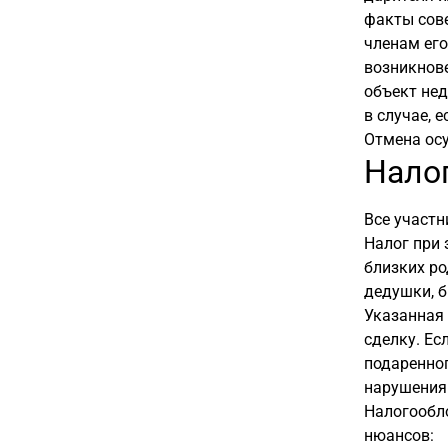
факты сов
членам его
возникнов
объект нед
в случае, 
Отмена осу
Нало
Все участн
Налог при 
близких ро
дедушки, б
Указанная 
сделку. Ес
подаренног
нарушения
Налогообло
нюансов: