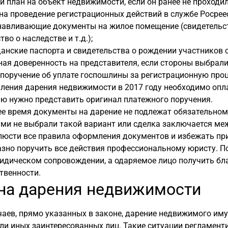
й план на объект недвижимости, если он ранее не проходи
на проведение регистрационных действий в службе Росрее
авливающие документы на жилое помещение (свидетельств
во о наследстве и т.д.);
нские паспорта и свидетельства о рождении участников 
ая доверенность на представителя, если стороны выбрали
поручение об уплате госпошлины за регистрационную проц
ения дарения недвижимости в 2017 году необходимо опла
ю нужно представить оригинал платежного поручения.
е время документы на дарение не подлежат обязательном
ами не выбрали такой вариант или сделка заключается ме
люсти все правила оформления документов и избежать пр
зно поручить все действия профессиональному юристу. П
идическом сопровождении, а одаряемое лицо получить бла
твенности.
на дарения недвижимости
чаев, прямо указанных в законе, дарение недвижимого и
ли иных заинтересованных лиц. Такие ситуации регламен