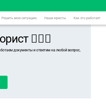
Решить мою ситуацию
Наши юристы
Как это работает
ист 👨🏻‍⚖️
аботаем документы и ответим на любой вопрос,
!