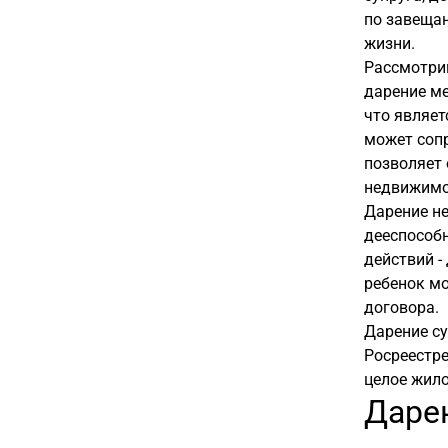
по завещан
жизни.
Рассмотри
дарение м
что являе
может сопр
позволяет 
недвижимо
Дарение не
дееспособн
действий -
ребенок мо
договора.
Дарение су
Росреестре
целое жил
Даре