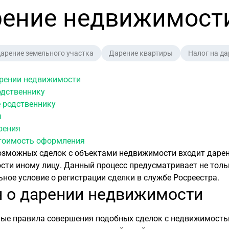
ение недвижимост
дарение земельного участка
Дарение квартиры
Налог на д
арении недвижимости
одственнику
 родственнику
ы
рения
стоимость оформления
озможных сделок с объектами недвижимости входит дарени
сти иному лицу. Данный процесс предусматривает не толь
ьное условие о регистрации сделки в службе Росреестра.
н о дарении недвижимости
ые правила совершения подобных сделок с недвижимост