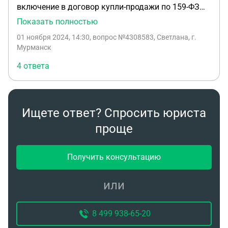
включение в договор купли-продажи по 159-ФЗ
пункта 3.1.1? Являемся микропредприятием.
Показать полностью
Договор непрерывной аренды белее 5 лет.
01 ноября 2024, 14:30
, вопрос №4308583, Светлана, г.
Насколько я понимаю, ФЗ 159 предусматривает
Мурманск
только форму оплаты в виде рассрочки сроком
4 ответа
не менее 5 лет равными частями? Спасибо!
Ищете ответ? Спросить юриста
проще
Получить консультацию
или
8 499 938-65-20