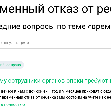
менный отказ от ре
дние вопросы по теме «врем
ейное право
му сотрудники органов опеки требуют 
вечер! К нам с дочкой ей 1 год и 9 месяцев приходят с отд
 временный отказ от ребёнка ( мы состоим на учёте как н
 в свидетельстве о рождении не записан так они ещё треб
ть полностью
там отца у нас нету он раз в неделю к нам приезжает и п