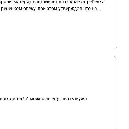
тороны матери), настаивает на отказе от ребенка
 ребенком опеку, при этом утверждая что на
 время и ни когда не отказывался от алиментов).
ется от ребенка что он теряет при этом, ведь
 ждут при отказе. И он не хочет
скажите как лучше поступить.
арших детей? И можно не впутавать мужа.