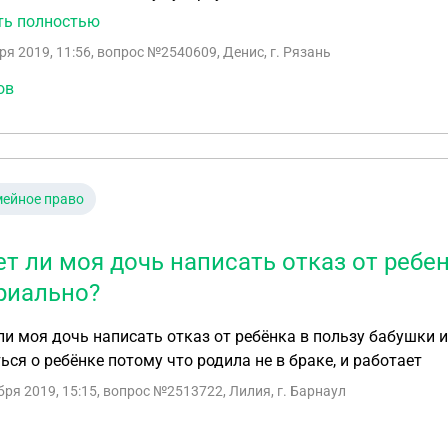
Дело в том, что наша позиция (родителей) такова, что вс
ть полностью
нных учреждениях (тубдиспансер) не безопасны для детей
ря 2019, 11:56
, вопрос №2540609, Денис, г. Рязань
 и не оправданы. С Уважением, группа думающих родител
ов
ейное право
т ли моя дочь написать отказ от ребен
риально?
и моя дочь написать отказ от ребёнка в пользу бабушки и
ься о ребёнке потому что родила не в браке, и работает
бря 2019, 15:15
, вопрос №2513722, Лилия, г. Барнаул