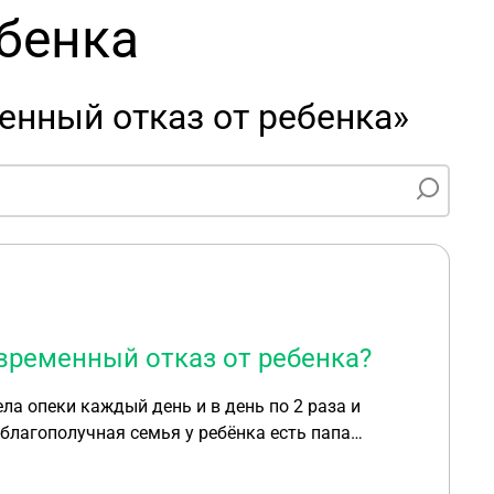
бенка
енный отказ от ребенка»
временный отказ от ребенка?
ела опеки каждый день и в день по 2 раза и
еблагополучная семья у ребёнка есть папа
уют его номер телефона я им объясняю что по
ривозить деньги и продукты только. Мы