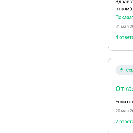
Здравст
отцом(о
алимент
Показа
Но отка
31 мая 2
новые оп
4 ответ
Сем
Отка
Если от
20 мая 2
2 ответ