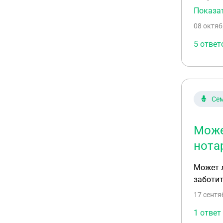
школы? 
Показа
совреме
08 октяб
оценены
5 ответ
Сем
Може
нота
Может л
заботит
17 сентя
1 ответ