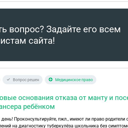
ть вопрос? Задайте его всем
истам сайта!
Вопрос решен
Медицинское право
овые основания отказа от манту и пос
ансера ребёнком
день! Проконсультируйте, пжл., имеют ли право родители
ений на диагностику туберкулёза школьника без симптомо