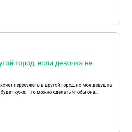
ас ловят вечером пугают что к нам приходил
о мужчиной сильно стучали в двери напугали
артирам ?Предупреждают ли они о проверках? И
угой город, если девочка не
хочет переезжать в другой город, но моя девушка
то будет хуже. Что можно сделать чтобы она