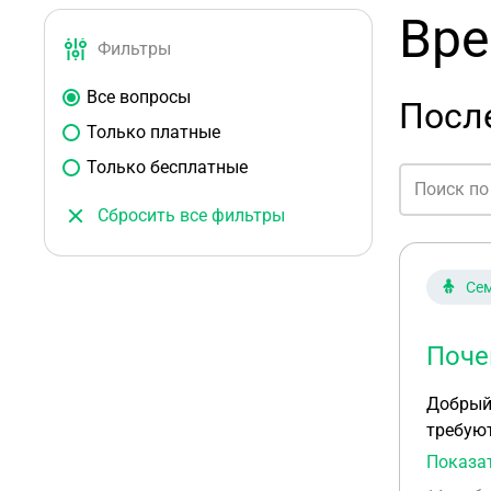
Вре
Фильтры
Все вопросы
После
Только платные
Только бесплатные
Сбросить все фильтры
Сем
Поче
Добрый 
требуют
который
Показа
докумен