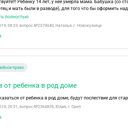
вуйте!!! Ребенку 14 лет, у нее умерла мама. Бабушка (со с
тец и мать были в разводе), для того что бы оформить над
ах настаивать не будут(алименты всегда оплачивались во
ть полностью
з от ребенка не освобождает от алиментов. Если отец откаж
019, 08:23
, вопрос №2379040, Наталья, г. Новокузнецк
екуны могут запретить общение отцу с ребенком. И какие камни его
а
отказываться от нее. Ребенок желает жить у бабушки. Под
ейное право
з от ребенка в род доме
казаться от ребенка в род доме, будут послествие для ст
019, 20:31
, вопрос №2364839, Юлия, г. Орел
а