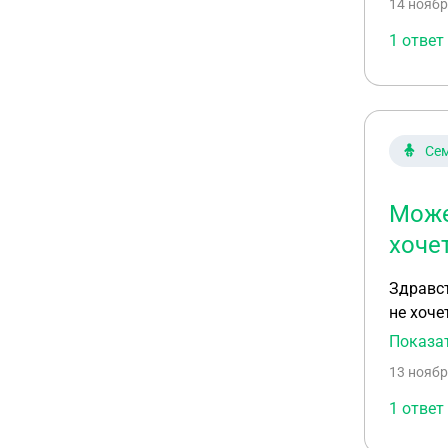
14 ноябр
обратил
прокуро
1 ответ
меня и 
куда ещ
Сем
Може
хоче
Здравст
не хоче
осталас
Показа
13 ноябр
1 ответ