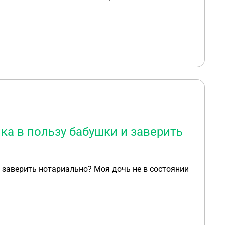
е эти прививки и профилактические процедуры в
 и риски проведения подобных процедур не до
ей.
ка в пользу бабушки и заверить
 заверить нотариально? Моя дочь не в состоянии