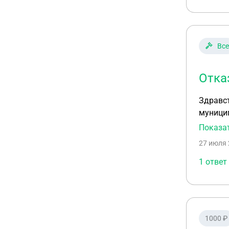
Все
Отка
Здравст
муницип
месяца.
Показа
27 июля 
1 ответ
1000 ₽