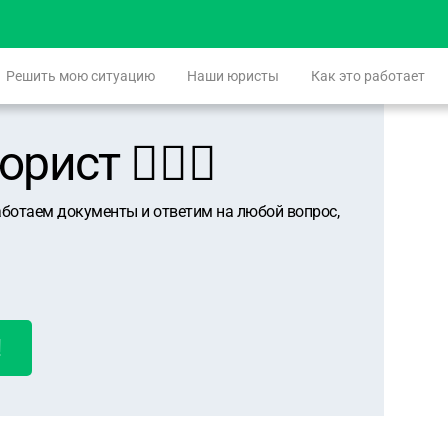
Решить мою ситуацию
Наши юристы
Как это работает
ист 👨🏻‍⚖️
аботаем документы и ответим на любой вопрос,
!