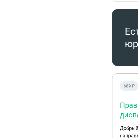
Ес
юр
689 ₽
Прав
дисп
Добрый 
направл