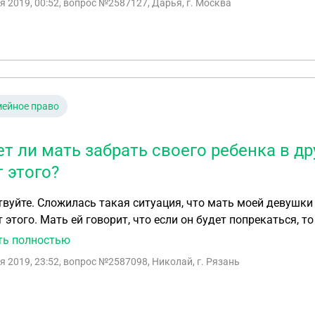
я 2019, 00:52
, вопрос №2587127, Дарья, г. Москва
ись с жалобой заявлением в прокуратуру и теперь опека н
р. Приходят каждый день, вреда вообще пришли с каким т
моего ребёнка. Ходит ли прокуратура с проверками по кв
ё обращаться с заявлением на опеку?
ейное право
т ли мать забрать своего ребенка в др
т этого?
вуйте. Сложилась такая ситуация, что мать моей девушки 
т этого. Мать ей говорит, что если он будет попрекаться, 
ь? Может ли она переехать к родственникам?
ть полностью
я 2019, 23:52
, вопрос №2587098, Николай, г. Рязань