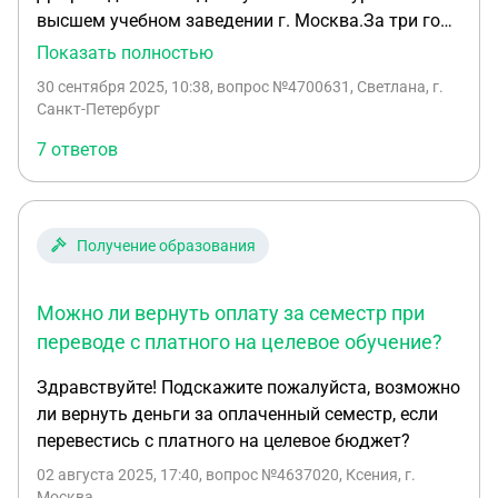
высшем учебном заведении г. Москва.За три года
обучения , она получала скидку по потери
Показать полностью
кормильца. На 4 курсе скидку ей отменили и
30 сентября 2025, 10:38
, вопрос №4700631, Светлана, г.
обязали выплатить скидочную сумму за три года.
Санкт-Петербург
Правомерно ли это. Мало того, что оплату
7 ответов
подняли на 4 курсе, так ещё настаивают на
возмещении денег за 3 года.
Получение образования
Можно ли вернуть оплату за семестр при
переводе с платного на целевое обучение?
Здравствуйте! Подскажите пожалуйста, возможно
ли вернуть деньги за оплаченный семестр, если
перевестись с платного на целевое бюджет?
02 августа 2025, 17:40
, вопрос №4637020, Ксения, г.
Москва