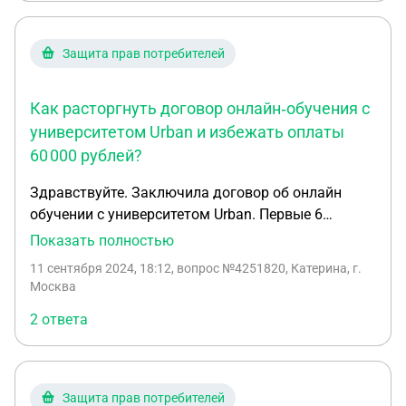
вас все уплачено и вы поступили на второй курс.
Ознакомившись с различными источниками, я
поняла, что нужно было отстаивать свои права и
Защита прав потребителей
в данном вопросе я хочу подать в суд вопрос, что
мне делать?
Как расторгнуть договор онлайн‑обучения с
университетом Urban и избежать оплаты
60 000 рублей?
Здравствуйте. Заключила договор об онлайн
обучении с университетом Urban. Первые 6
месяцев обучение оплачивают они. Через где-то
Показать полностью
три недели решила отказаться. Они уговорили
11 сентября 2024, 18:12
, вопрос №4251820, Катерина, г.
написать щаявление о заморозки. Сейчас опять
Москва
решила отказаться, они говопят что я должна
2 ответа
40000 за предоставление личного кабинета. И
плюс они внесли за меня три платежа. Всего
около 60000. Как расторгнуть договор с
наименьшими потерями?
Защита прав потребителей