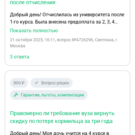
после отчисления
Добрый день! Отчислилась из университета после
1-го курса. Была внесена предоплата за 2, 3, 4
курсы за счет образовательного кредита. На
Показать полностью
данный момент вуз не возвращает предоплату.
21 октября 2025, 16:11
, вопрос №4726296, Светлана, г.
Якобы нет средств. Установленные законом
Москва
сроки возврата прошли. Заявление было подано.
3 ответа
Что предпринять сейчас?
800 ₽
Вопрос решен
Гарантии, льготы, компенсации
Правомерно ли требование вуза вернуть
скидку по потере кормильца за три года
Добрый день! Моя дочь учится на 4 курсе в