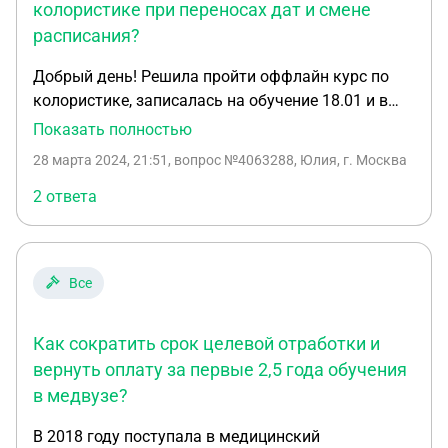
колористике при переносах дат и смене
расписания?
Добрый день! Решила пройти оффлайн курс по
колористике, записалась на обучение 18.01 и в
тот же день внесла денежные средства за
Показать полностью
обучение. Старт курса ожидался 4.02, но по
28 марта 2024, 21:51
, вопрос №4063288, Юлия, г. Москва
договору его можно перенести на 90 дней,
записалась на курс именно по воскресеньям, тк, в
2 ответа
другие дни не имела возможности посещения,
курс переносили 3 раза, в итоге решили запустить
9.03, это суббота и в субботу не могла посетить.
Все
Общалась с администратором и спрашивала как
мне лучше поступить и смогу ли я пройти первое
занятие в другой день, на что ответили «да,
Как сократить срок целевой отработки и
26.03», в то время, как второе занятие проходило
вернуть оплату за первые 2,5 года обучения
17.03, т.е. я должна была сначала пройти 2е
в медвузе?
занятие и только за тем первое. Отправила
запрос на возврат денежных средств, до начала
В 2018 году поступала в медицинский