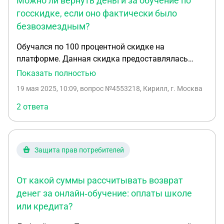
Можно ли вернуть деньги за обучение по
госскидке, если оно фактически было
безвозмездным?
Обучался по 100 процентной скидке на
платформе. Данная скидка предоставлялась
государственной программой от университета
Показать полностью
2035. После получения диплома, оказался
19 мая 2025, 10:09
, вопрос №4553218, Кирилл, г. Москва
недоволен содержанием диплома, в нем нет
несколько тем. Могу ли я запросить возврат д/с
2 ответа
если, в следствие запросов выяснилось, что гос-
во не перечисляло денежные средства за мое
обучение, и оно оказывалось фактически на
Защита прав потребителей
безвозмездной основе. Не будет ли это считаться
бесплатной услугой?
От какой суммы рассчитывать возврат
денег за онлайн‑обучение: оплаты школе
или кредита?