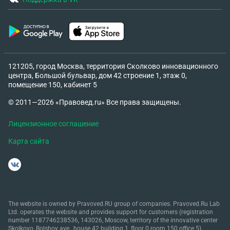
121205, город Москва, территория Сколково инновационного
центра, Большой бульвар, дом 42 строение 1, этаж 0,
помещение 150, кабинет 5
© 2011—2026 «Правовед.ru» Все права защищены.
Лицензионное соглашение
Карта сайта
The website is owned by Pravoved.RU group of companies. Pravoved.Ru Lab
Ltd. operates the website and provides support for customers (registration
number 1187746238536, 143026, Moscow, territory of the innovative center
Skolkovo, Bolshoy ave., house 42 building 1, floor 0 room 150 office 5).