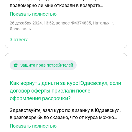
правомерно ли мне отказали в возврате
денежных средств внесенных за обучение
Показать полностью
ребёнка. ДС были внесены в 2021 году, сын не
26 декабря 2024, 13:52
, вопрос №4374835, Наталья, г.
учился, с 2021 по 2023 год были оформлены
Ярославль
академические отпуска. В 23 году он был
3 ответа
отчислен. При обращении за возвратом ДС был
отказ с формулировкой истек срок давности
Защита прав потребителей
Как вернуть деньги за курс Юдаевскул, если
договор оферты прислали после
оформления рассрочки?
Здравствуйте, взял курс по дизайну в Юдаевскул,
в разговоре было сказано, что от курса можно
будет отказаться в любой момент с возвратом
Показать полностью
средств, в разговоре с менеджером говорилось