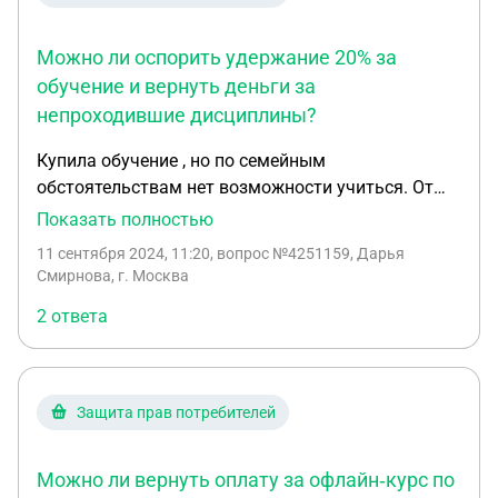
Можно ли оспорить удержание 20% за
обучение и вернуть деньги за
непроходившие дисциплины?
Купила обучение , но по семейным
обстоятельствам нет возможности учиться. От
курса открыла первую дисциплину, вторую
Показать полностью
открыли они , но я ее даже не проходила! Законно
11 сентября 2024, 11:20
, вопрос №4251159, Дарья
ли то что они удерживают 20% за какие-то
Смирнова, г. Москва
организационные мероприятия? Можно ли это
2 ответа
оспорить и вернуть деньги только с вычетом
дисциплин?
Защита прав потребителей
Можно ли вернуть оплату за офлайн‑курс по