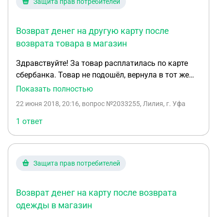
Защита прав потребителей
мобильному. Оператор совершил ту же операцию
повторно, списав очередную стоимость покупки с
Возврат денег на другую карту после
моей карты ВТБ. На следующий день я посетил
отделение банка ВТБ и убедился в том, что деньги
возврата товара в магазин
у меня списаны дважды, а возврат так и не
Здравствуйте! За товар расплатилась по карте
произведён. Вот уже прошло 9 суток со дня
сбербанка. Товар не подошёл, вернула в тот же
покупки и якобы возврата, а денег на моём счету
день. Продавец сделала возврат денег на карту.
Показать полностью
так и не прибавилось. Сколько дней занимает
Но я по незнанию предъявила карту другого
возврат денег и что делать для того чтобы их
22 июня 2018, 20:16
, вопрос №2033255, Лилия, г. Уфа
банка (уралсиб). Прошло больше 3 дней. Деньги
вернуть? Спасибо заранее за ответ!
не поступают. Как быть?
1 ответ
Защита прав потребителей
Возврат денег на карту после возврата
одежды в магазин