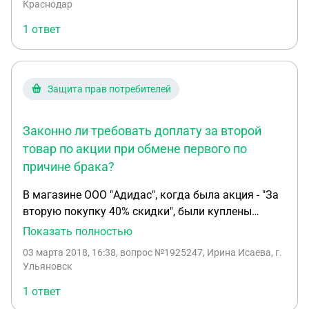
Краснодар
разложенного дивана разные по жесткости и
1 ответ
спать она на нем не сможет). В магазине
отказались производить возврат денег на карту
через терминал, убеждая,что сутки уже прошли и
сделать ничего нельзя. Потребовали реквизиты
Защита прав потребителей
банка-я привезла. Никакого поручения,документа
мне не дали. Как получить свои деньги?
Законно ли требовать доплату за второй
Приезжаю к ним 3-й раз.Ответ:"Ждите звонка".
товар по акции при обмене первого по
причине брака?
В магазине ООО "Адидас", когда была акция - "За
вторую покупку 40% скидки", были куплены
кроссовки Reebok за 3990 и кеды за 1794, т.е.
Показать полностью
(2990-40%) в августе месяце. Так как кроссовки
03 марта 2018, 16:38
, вопрос №1925247, Ирина Исаева, г.
Reebok утепленные, носить их начали в октябре. В
Ульяновск
декабре обнаружились дефекты- начала
1 ответ
отклеиваться подошва. Срок гарантии истёк, он у