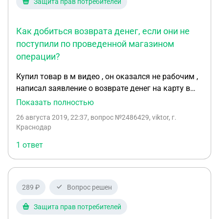
Защита прав потребителей
Как добиться возврата денег, если они не
поступили по проведенной магазином
операции?
Купил товар в м видео , он оказался не рабочим ,
написал заявление о возврате денег на карту в
магазине , дали чек , что операция отменена ,
Показать полностью
деньги не поступили на карту , уже месяц прошел ,
26 августа 2019, 22:37
, вопрос №2486429, viktor, г.
пошел в сбербанк , у них моя операция висит как
Краснодар
завешенная и они говорят эта ошибка в магазине
1 ответ
, в магащине мне оивечают , чек есть значит
деньги ушли обратно на карту , и получилась
патовая ситуация , я не знаю где искать ошибку
289 ₽
Вопрос решен
Защита прав потребителей