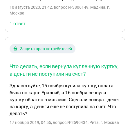
возврат денег и бонусов. 28 января пришел
возврат денег на карту и произошло
10 августа 2023, 21:42
, вопрос №3806149, Мадина, г.
Москва
автоматическое погашение кредита, но при этом
осталась задолженность в размере 837,17 рублей
1 ответ
(накапали проценты) на дату 28 января, при этом
каждый день сумма растет. Я категорически не
согласен оплачивать сумму задолженности за
пользование кредитом, т.к. отмена заказа
Защита прав потребителей
произошла не по моей вине, а по вине
маркетплейса и товар я не получил. Поддержка
Что делать, если вернула купленную куртку,
Мегамаркета ответила вот так: Мне очень жаль,
а деньги не поступили на счет?
что вы столкнулись с такой ситуацией. Я приношу
искренние извинения от лица компании за
Здравствуйте, 15 ноября купила куртку, оплата
доставленные вам неудобства. Мы обязательно
была по карте Уралсиб, а 16 ноября вернула
проведем разбирательство по вашей ситуации и
куртку обратно в магазин. Сделали возврат денег
проработаем данный инцидент. Подобных
на карту, а деньги ещё не поступила на счёт. Что
ситуаций, бесспорно, возникать не должно,
делать?
однако ввиду не зависящих от нас обстоятельств
17 ноября 2019, 04:55
, вопрос №2590434, Рита, г. Москва
они могут случаться и, к сожалению, не всегда