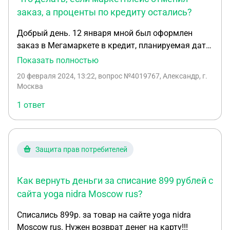
заказ, а проценты по кредиту остались?
Добрый день. 12 января мной был оформлен
заказ в Мегамаркете в кредит, планируемая дата
самовывоза из пункта выдачи 15 января. 15
Показать полностью
января мне поступает смс о том, что мы не
20 февраля 2024, 13:22
, вопрос №4019767, Александр, г.
успеваем выполнить доставку вовремя в связи с
Москва
большим объемом заказов, ожидайте смс или
1 ответ
звонок (статус зазаза при этом в сборке у
продавца). В период с 15 по 25 января мною
совершено множество звонков на горячую линию
маркетплейса о статусе моего заказа, где мне
Защита прав потребителей
говорилось о том что заказов много и стоит
подождать. 18 января приходит смс о том, что
Как вернуть деньги за списание 899 рублей с
корректировка моего заказа на данном этапе
технически невозможна, при этом ни каких
сайта yoga nidra Moscow rus?
корректировок я не пытался делать...26 января
Списались 899р. за товар на сайте yoga nidra
пришла смс, что доставка отменена, ждите
Moscow rus. Нужен возврат денег на карту!!!