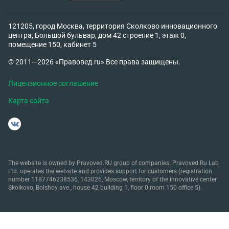
121205, город Москва, территория Сколково инновационного
центра, Большой бульвар, дом 42 строение 1, этаж 0,
помещение 150, кабинет 5
© 2011—2026 «Правовед.ru» Все права защищены.
Лицензионное соглашение
Карта сайта
The website is owned by Pravoved.RU group of companies. Pravoved.Ru Lab
Ltd. operates the website and provides support for customers (registration
number 1187746238536, 143026, Moscow, territory of the innovative center
Skolkovo, Bolshoy ave., house 42 building 1, floor 0 room 150 office 5).