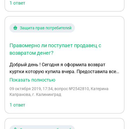
возможно оперативно урегулировать их силами
1 ответ
МегаМаркет. При возврате товара (надлежащего
или ненадлежащего качества), в случае полного
досрочного погашения, вы самостоятельно
Защита прав потребителей
компенсируете проценты. Пожалуйста,
ознакомьтесь с условиями кредитования. Вы с
ними соглашались при получении кредита. Если
Правомерно ли поступает продавец с
останутся вопросы, рекомендуем обратиться в
возвратом денег?
Сбербанк по номеру 900. Мне говорят о возврате
товара, которого я в упор не видел... Подскажите
Добрый день ! Сегодня я оформила возврат
кто прав в этой ситуации и что делать?
куртки которую купила вчера. Предоставила все
необходимые документы, но в магазине мне
Показать полностью
сказали, что возврат денег на карту (я платила
09 октября 2019, 17:34
, вопрос №2542810, Катерина
банковской картой) оформят только через три
Капранова, г. Калининград
дня, Правомерно ли поступает продавец?
1 ответ