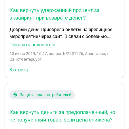
Как вернуть удержанный процент за
эквайринг при возврате денег?
Добрый день! Приобрела билеты на зрелищное
мероприятие через сайт. В связи с болезнью,
билеты пришлось вернуть. При возврате денег на
Показать полностью
карту с меня удержали 10% от суммы билетов за
10 июля 2019, 16:47
, вопрос №2431226, Анастасия, г.
услуги по распространению билетов, с чем я
Санкт-Петербург
согласна и не оспариваю, но и еще процент за
3 ответа
эквайринг, с чем я совсем не согласна и в
заявлении на возврат билетов четко прописала о
своем возражении. Написала претензию на имя
генерального директора с тем чтобы вернули
Защита прав потребителей
удержанный процент и пени, мотивируя 35
пунктом Правил продажи дистанционным
Как вернуть деньги за предоплаченный, но
способом и 32 статьей Закона о ЗПП а также их
внутренними правилами, в которых написано, что
не полученный товар, если цена снижена?
при отправке билетов мне на почту договор