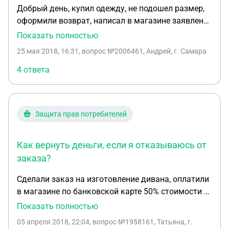
Добрый день, купил одежду, не подошел размер,
оформили возврат, написал в магазине заявление
на возврат, продавец при мне делал возврат
Показать полностью
денег на карту, сказал придут в течении часа,
25 мая 2018, 16:31
, вопрос №2006461, Андрей, г. Самара
однако спустя 2 дня не пришли, и мне не оставили
ни копию заявления, ни чека за товар, можно
4 ответа
считать, что деньги пропали? То есть по факту я
просто отдал им купленный товар, а все
документы остались в магазине
Защита прав потребителей
Как вернуть деньги, если я отказываюсь от
заказа?
Сделали заказ на изготовление дивана, оплатили
в магазине по банковской карте 50% стоимости и
решили отказаться от заказа на 2-е сутки по
Показать полностью
причине сомнительного качества образца
05 апреля 2018, 22:04
, вопрос №1958161, Татьяна, г.
(пожилая мама не сразу поняла, что половинки