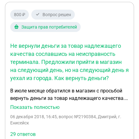
вернуть деньги? в магазине говорят что их
возвращают в срок "от 14 дней"
800 ₽
Вопрос решен
Защита прав потребителей
Не вернули деньги за товар надлежащего
качества сославшись на неисправность
терминала. Предложили прийти в магазин
на следующий день, но на следующий день я
уехал из города. Как вернуть деньги?
В июле месяце обратился в магазин с просьбой
вернуть деньги за товар надлежащего качества.
В данной просьбе мне было отказано, т.к., со слов
Показать полностью
персонала, банковский терминал для оплаты
06 декабря 2018, 16:45
, вопрос №2190384, Дмитрий, г.
банковскими картами оказался неисправен. Мне
Енисейск
было предложено прийти в магазин тогда, когда
29 ответов
терминал будет работать. Но у меня не было