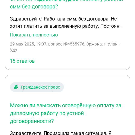
смм без договора?
Здравствуйте! Работала смм, без договора. Не
хотят платить за выполненную работу. Постоянно
обещают и не платят. Есть переписки о сумме
Показать полностью
оплаты, 2 чека об оплате (неполная оплата). Есть
29 мая 2025, 19:07
, вопрос №4565976, Эржэна, г. Улан-
свидетель, который выезжал на съемку. На
Удэ
директора уже подал другой человек за
15 ответов
использование товарного знака. Стоит ли
подавать в суд?
Гражданское право
Можно ли взыскать оговорённую оплату за
дипломную работу по устной
договоренности?
Здравствуйте. Произошла такая ситуация. Я