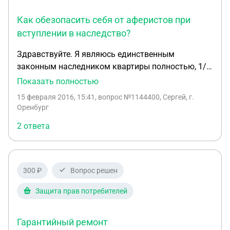
Как обезопасить себя от аферистов при
вступлении в наследство?
Здравствуйте. Я являюсь единственным
законным наследником квартиры полностью, 1/4
уже принадлежит мне из-за смерти деда. Может
Показать полностью
ли моя бабушка, подписать в будущем квартиру,
15 февраля 2016, 15:41
, вопрос №1144400, Сергей, г.
или её часть какому нибудь аферисту под его
Оренбург
давлением и хитростью (мало ли что с её
2 ответа
сознанием будет), и как мне обезопаситься от
мошенников на 100проц. Лучше звонок, Спасибо.
Подробнее на Правовед.RU:
https://pravoved.ru/question/1101637/
300 ₽
Вопрос решен
Защита прав потребителей
Гарантийный ремонт