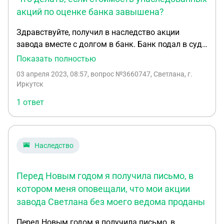
акций по оценке банка завышена?
Здравствуйте, получил в наследство акции
завода вместе с долгом в банк. Банк подал в суд ,
акции не продать,стоят копейки. При этом банк
Показать полностью
сделал оценку акций как раз в сумму кредита. Но
03 апреля 2023, 08:57
, вопрос №3660747, Светлана, г.
по факту они столько не стоят. Что делать ?
Иркутск
1 ответ
Наследство
Перед Новым годом я получила письмо, в
котором меня оповещали, что мои акции
завода Светлана без моего ведома проданы
Перед Новым годом я получила письмо ,в