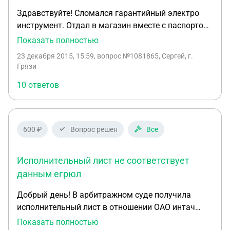
Здравствуйте! Сломался гарантийный электро
инструмент. Отдал в магазин вместе с паспортом
на изделие и гарантийным талоном, заполненный
Показать полностью
в магазине. Через некоторое время мне
23 декабря 2015, 15:59
, вопрос №1081865, Сергей, г.
позвонили и сообщили что не могут отдать товар
Грязи
в ремонт, так как нужен ещё один гарантийный
10 ответов
талон, который шёл с завода вместе с
инструментом. У меня другого гарантийного
талона нет. Что делать в данной ситуации.
Спасибо
600 ₽
Вопрос решен
Все
Исполнительный лист не соответствует
данным егрюл
Добрый день! В арбитражном суде получила
исполнительный лист в отношении ОАО интач
страхование. Предъявила его в банк, но он вернул
Показать полностью