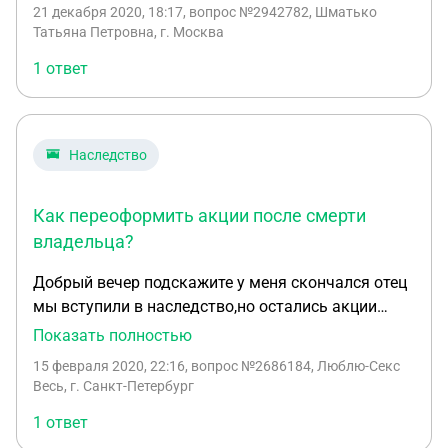
папа,теперь мы с сестрой вступили в
21 декабря 2020, 18:17
, вопрос №2942782, Шматько
наследство,имеем мы право получить дивиденды
Татьяна Петровна, г. Москва
за десять лет,папа акции на себя не
1 ответ
переоформлял,за десять лет дивиденды не
получал,и где их можно получить?
Наследство
Как переоформить акции после смерти
владельца?
Добрый вечер подскажите у меня скончался отец
мы вступили в наследство,но остались акции
завода Арсенал,на запрос нотариуса они не
Показать полностью
ответили,а на почту приходят письма заказные,но
15 февраля 2020, 22:16
, вопрос №2686184, Люблю-Секс
нам их не получится тк паспорта уже нет а
Весь, г. Санкт-Петербург
свидетельство о смерти не дают право на
1 ответ
получение корреспонденции подскажите как