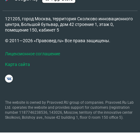
121205, город Москва, территория Сколково инновационного
центра, Большой бульвар, дом 42 строение 1, этаж 0,
помещение 150, кабинет 5
© 2011—2026 «Правовед.ru» Все права защищены.
Лицензионное соглашение
Карта сайта
The website is owned by Pravoved.RU group of companies. Pravoved.Ru Lab
Ltd. operates the website and provides support for customers (registration
number 1187746238536, 143026, Moscow, territory of the innovative center
Skolkovo, Bolshoy ave., house 42 building 1, floor 0 room 150 office 5).