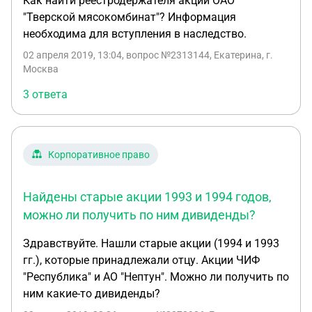
Как найти реестродержателя акций ОАО
акционерам, выразившемся в уменьшении
"Тверской мясокомбинат"? Информация
стоимости их акций в результате уменьшения
необходима для вступления в наследство.
активов ао (и или с заявлением о нанесении
материального ущерба самому ао) по ст. 159 ук
02 апреля 2019, 13:04
, вопрос №2313144, Екатерина, г.
Москва
рф
3 ответа
Корпоративное право
Найдены старые акции 1993 и 1994 годов,
можно ли получить по ним дивиденды?
Здравствуйте. Нашли старые акции (1994 и 1993
гг.), которые принадлежали отцу. Акции ЧИФ
"Республика" и АО "Нептун". Можно ли получить по
ним какие-то дивиденды?