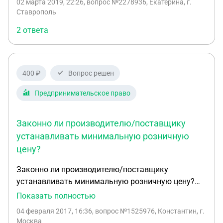
02 марта 2019, 22:26
, вопрос №2278936, Екатерина, г.
Ставрополь
2 ответа
400 ₽
Вопрос решен
Предпринимательское право
Законно ли производителю/поставщику
устанавливать минимальную розничную
цену?
Законно ли производителю/поставщику
устанавливать минимальную розничную цену?
Речь идет о медицинской технике, которая имеет
Показать полностью
аналоги на Российском рынке. (т.е. не
04 февраля 2017, 16:36
, вопрос №1525976, Константин, г.
уникальная) Может ли производитель требовать
Москва