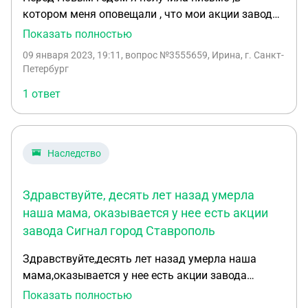
котором меня оповещали , что мои акции завода
Светлана без моего ведома проданы. А сегодня
Показать полностью
получила письмо от нотариуса, что за акции могу
09 января 2023, 19:11
, вопрос №3555659, Ирина, г. Санкт-
получить 3222,22р . Вопрос :в праве ли эти ребята
Петербург
без моего ведома продать акции . Я прекрасно
1 ответ
понимаю ,что я живу в правовом государстве , в
котором прав не тот кто прав ,а тот у кого больше
прав.
Наследство
Здравствуйте, десять лет назад умерла
наша мама, оказывается у нее есть акции
завода Сигнал город Ставрополь
Здравствуйте,десять лет назад умерла наша
мама,оказывается у нее есть акции завода
Сигнал город Ставрополь,год назад умер
Показать полностью