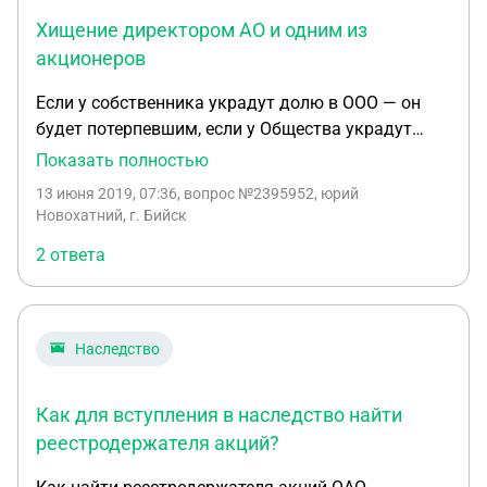
Хищение директором АО и одним из
акционеров
Если у собственника украдут долю в ООО — он
будет потерпевшим, если у Общества украдут
автомобиль, который принадлежит Обществу —
Показать полностью
потерпевшим является Общество и никакого
13 июня 2019, 07:36
, вопрос №2395952, юрий
отношения к этому собственник доли не имеет за
Новохатний, г. Бийск
исключением случаев, когда хищение совершено
2 ответа
директором Общества Подробнее на Правовед.ru:
https://pravoved.ru/question/8... хищение в АО
совершено директором и акционером (51% акций)
в пользу последнего. На каком основании
Наследство
акционеры (акционер) владеющие 49% акций
могут обратиться в полицию с заявлением о
Как для вступления в наследство найти
хищении по ст. 159 УК РФ? Желательно ссылку на
законные основания (право). именно с
реестродержателя акций?
заявлением о нанесении материального ущерба