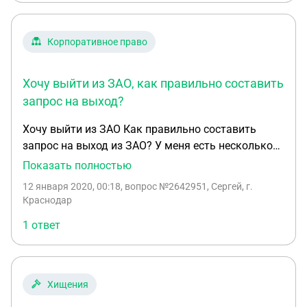
теперь быть с активами,есть ли возможность на
своё имя переоформить их или реализовать через
продажу?
Корпоративное право
Хочу выйти из ЗАО, как правильно составить
запрос на выход?
Хочу выйти из ЗАО Как правильно составить
запрос на выход из ЗАО? У меня есть несколько
акций в ЗАО. На протяжении 15 лет дивиденды не
Показать полностью
платятся, предложения выкупа также не
12 января 2020, 00:18
, вопрос №2642951, Сергей, г.
поступало. Не получаю никаких преимуществ от
Краснодар
участия, хотя в свое время вложил немалые
1 ответ
деньги. Остается только принудительный выход
(возможно через суд) с взысканием с ЗАО
стоимости моих акций. Хотел уточнить, как
правильно проделать эту процедуру.
Хищения