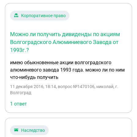
открывать.(доверенности никакой нету) Могут ли
у меня возникнуть какие либо проблеммы с
Корпоративное право
этим?Если да,то хотелось бы знать какие и какие
должны быть действия с моей стороны?
Можно ли получить дивиденды по акциям
Волгоградского Алюминиевого Завода от
1993г.?
имею обыкновенные акции волгоградского
алюминевого завода 1993 года. можно ли по ним
что-нибудь получить
11 декабря 2016, 18:14
, вопрос №1470106, николай, г.
Волгоград
1 ответ
Наследство