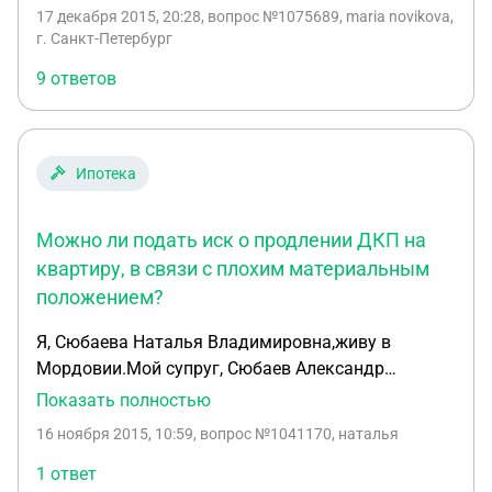
лист нашей организации, поскольку согласно
17 декабря 2015, 20:28
, вопрос №1075689, maria novikova,
сведениям егрюл наш должник теперь АО интач
г. Санкт-Петербург
страхование. Подскажите куда теперь возможно
9 ответов
обратиться? Что собственно делать с этим
листом? Есть ли разъяснения ЦБ касательно
этого?
Ипотека
Можно ли подать иск о продлении ДКП на
квартиру, в связи с плохим материальным
положением?
Я, Сюбаева Наталья Владимировна,живу в
Мордовии.Мой супруг, Сюбаев Александр
Рашитович, с 1999 года работал на Саранском
Показать полностью
вагоноремонтном заводе водителем, при заводе
16 ноября 2015, 10:59
, вопрос №1041170, наталья
было два жилых дома, в одном из которых ему
была предоставлена комната на общей кухне. В
1 ответ