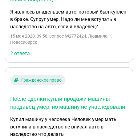
данный момент она никому не принадлежит. Всё
Я являюсь владельцем авто, который был куплен
наследство будет оформляться на маму, в т.ч. и
в браке. Супруг умер. Надо ли мне вступать в
машина, нотариус знает об этом. И говорит, что
наследство на авто, если я владелец?
она где-то прочитала в интернете, что если нас
остановят на дороге ДПСники, и потом может
15 мая 2020, 09:58
, вопрос №2772424, Людмила, г.
Новосибирск
выясниться, что машина нам не принадлежит,
хоть мы и вписаны в страховку. И вообще, это
2 ответа
можно подогнать под угон. Папа сам никогда не
водил, у него нет прав. Бывало несколько раз нас
останавливали, мы показывали документы, но
никогда не возникало вопросов, почему папа не
Гражданское право
водит, или, мол, почему мы ездим на его машине,
она же не наша. Т.е. по сути, они не знают, что
После сделки купли-продажи машины
папа умер, и вряд ли узнают. Я также прочитала,
продавец умер, но машину не унаследовали
что если всё-таки выяснится, что машина
принадлежит умершему, а в наследство пока ещё
Купил машину у человека Человек умер мать
не вступили, то могут оштрафовать за то, что
вступила в наследство не вписал авто в
ездим на незарегистрированном т/с. С другой
наследство что делать