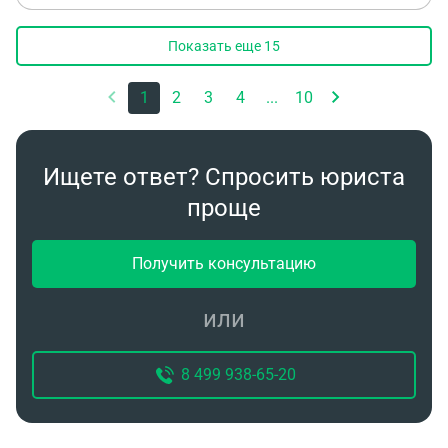
доли В наследство вступят люди 15 числа Можно
ли купить авто, до вступления в наследство?
Показать еще
15
1
2
3
4
...
10
Ищете ответ? Спросить юриста
проще
Получить консультацию
или
8 499 938-65-20