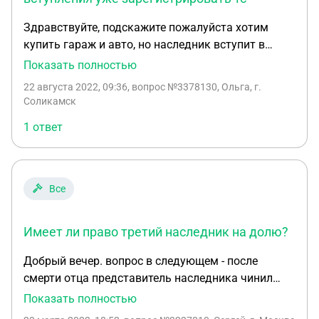
Здравствуйте, подскажите пожалуйста хотим
купить гараж и авто, но наследник вступит в
права через 2 месяца можно ли какой то
Показать полностью
заключить договор и т.п., а после вступления уже
22 августа 2022, 09:36
, вопрос №3378130, Ольга, г.
зарегистрировать тс. Гараж в дарственной авто в
Соликамск
наследство
1 ответ
Все
Имеет ли право третий наследник на долю?
Добрый вечер. вопрос в следующем - после
смерти отца представитель наследника чинил
мне препятствия в получении ключей от дома
Показать полностью
моего отца. попав туда после суда и присуждения