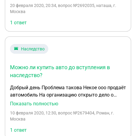
стороны, мы уже фактически приняли наследство,
20 февраля 2020, 20:34
, вопрос №2692035, наташа, г.
в т.ч. и машину, т.к. обслуживаем её постоянно,
Москва
ездим на ней и т.д. Подскажите, пожалуйста, что
1 ответ
может нам грозить, если ДПС остановит? Все
документы есть (страховка, ПТС, свидетельство,
документы по т/о и т.д.). Они ведь не знают, что
папа умер.
Наследство
Можно ли купить авто до вступления в
наследство?
Добрый день Проблема такова Некое ооо продаёт
автомобиль На организацию открыто дело о
наследование имущества Губо говоря, один из
Показать полностью
учредителей хочет продать авто (на который есть
10 февраля 2020, 12:30
, вопрос №2679404, Роман, г.
оценка, что он стоит некую сумму) Данный
Москва
учредитель является на данный момент
1 ответ
генеральным директором фирмы и имеет 1/6