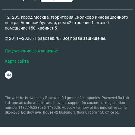
121205, город Москва, территория Сколково инновационного
центра, Большой бульвар, дом 42 строение 1, этаж 0,
помещение 150, кабинет 5
© 2011—2026 «Правовед.ru» Все права защищены.
Лицензионное соглашение
Карта сайта
The website is owned by Pravoved.RU group of companies. Pravoved.Ru Lab
Ltd. operates the website and provides support for customers (registration
number 1187746238536, 143026, Moscow, territory of the innovative center
Skolkovo, Bolshoy ave., house 42 building 1, floor 0 room 150 office 5).