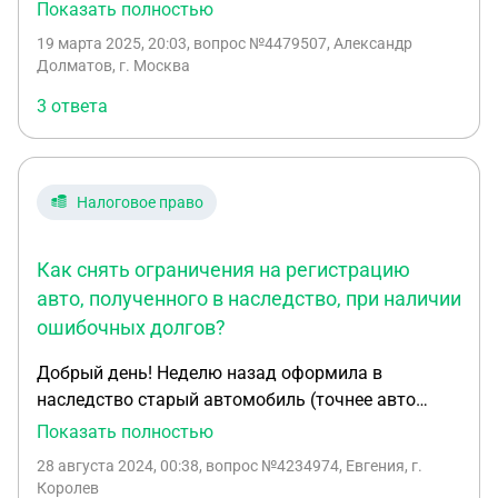
привезти машину для личного пользования в РФ.
Показать полностью
авто не может быть на двух собственников быть
Есть вопросы: 1) можно ли растаможить авто без
оформлен и априори хозяин авто несёт все траты
19 марта 2025, 20:03
, вопрос №4479507, Александр
уплаты пошлин, в данном случае 2) какие
Долматов, г. Москва
по содержание его.
документы необходимо предоставить на границе
3 ответа
Налоговое право
Как снять ограничения на регистрацию
авто, полученного в наследство, при наличии
ошибочных долгов?
Добрый день! Неделю назад оформила в
наследство старый автомобиль (точнее авто
хлам) и начала искать пути избавления от него.
Показать полностью
То есть утилизировать. Попутно заказала
28 августа 2024, 00:38
, вопрос №4234974, Евгения, г.
выписку через гос услуги, тк не была уверена, что
Королев