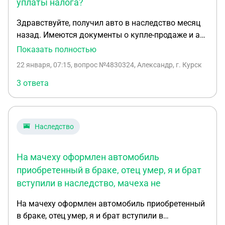
уплаты налога?
Здравствуйте, получил авто в наследство месяц
назад. Имеются документы о купле-продаже и акт
передачи этого авто из автосалона, оформленные
Показать полностью
на умершую. Могу ли я по ДКП продать авто за
22 января, 07:15
, вопрос №4830324, Александр, г. Курск
сумму, не превышающую сумму изначальной
покупки, и не платить при этом налог
3 ответа
Наследство
На мачеху оформлен автомобиль
приобретенный в браке, отец умер, я и брат
вступили в наследство, мачеха не
На мачеху оформлен автомобиль приобретенный
в браке, отец умер, я и брат вступили в