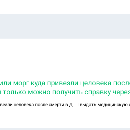
денежные средства мне на счёт. Что делать в данной ситуации я даже не представляю. Подскажите пожалуйст
или морг куда привезли целовека посл
 только можно получить справку через
ивезли целовека после смерти в ДТП выдать медицинскую 