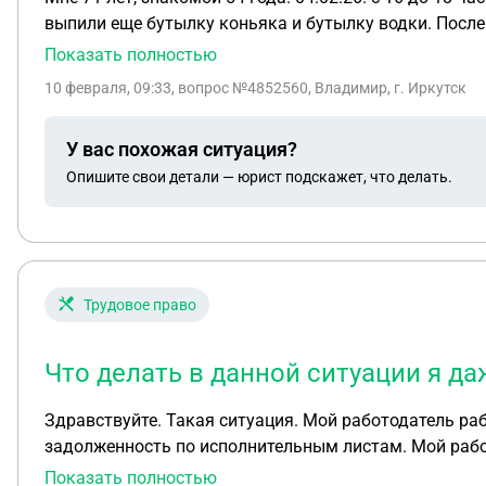
выпили еще бутылку коньяка и бутылку водки. После 
оттолкнул ее от себя, она упала. У нее побежала кро
Показать полностью
трудом успокоилась, мы сели за стол, выпили. Немного погодя, я уехал домой.
10 февраля, 09:33
, вопрос №4852560, Владимир, г. Иркутск
справку о побоях, а утром написала заявление о попытке изнасилования
т.р.На мои звонки не отвечает. Написала по СМС мне 
У вас похожая ситуация?
сколько дней отводится на это, со дня подачи заявл
Опишите свои детали — юрист подскажет, что делать.
Трудовое право
Что делать в данной ситуации я д
Здравствуйте. Такая ситуация. Мой работодатель работает через Газпромбанк, а я получаю заработную плату на Тиньков банк. Страну отмечу я имею
задолженность по исполнительным листам. Мой работодатель отправил платёжное поручение с указанием вида дохода, но банк посредник сделал перевод без
указания вида дохода, что привело к списанию всей заработной платы(аванса) Я прикреплю файл что 
Показать полностью