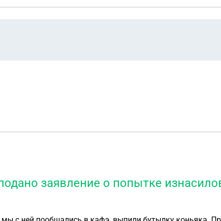
 подано заявление о попытке изнасило
час мы с ней пообщались в кафэ, выпили бутылку коньяка. 