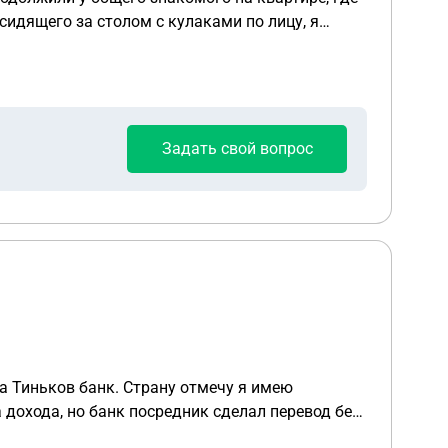
сидящего за столом с кулаками по лицу, я
оторую она размазала по всему лицу. Она с
00
 мне быть, могу ли рассчитывать на мировую,
Задать свой вопрос