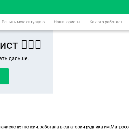
Решить мою ситуацию
Наши юристы
Как это работает
 👨🏻‍⚖️
ать дальше.
!
 начисления пенсии, работала в санатории рудника им.Матросо