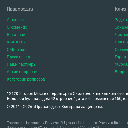
Правовед.ru
Клие
О проекте
Задать
О команде
Заказа
Вакансии
Часты
Контакты
Наши 
СМИ о нас
Отзыв
Пресс-центр
Гаран
Наши партнёры
Журна
Архив вопросов
Вопро
Категории вопросов
121205, город Москва, территория Сколково инновационного ц
Большой бульвар, дом 42 строение 1, этаж 0, помещение 150, ка
© 2011—2026 «Правовед.ru» Все права защищены.
The website is owned by Pravoved.RU group of companies. Pravoved.Ru Lab Ltd
Bolshoy ave., house 42 building 1, floor 0 room 150 office 5).