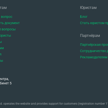
нтам
Юристам
 вопрос
Блог
ть документ
Стать юристом п
е вопросы
Партнёрам
юристы
ы
Партнёрская пр
тии
Сотрудничество 
л
Рекламодателям
сы
ентра,
бинет 5
. operates the website and provides support for customers (registration number 11