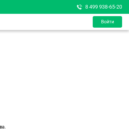
8 499 938-65-20
Войти
ва.