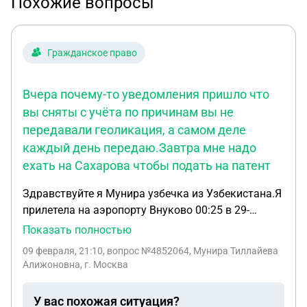
Похожие вопросы
Гражданское право
Вчера почему-то уведомления пришло что
вы сняты с учёта по причинам вы не
передавали геоликация, а самом деле
каждый день передаю.Завтра мне надо
ехать на Сахарова чтобы подать на патент
Здравствуйте я Мунира узбечка из Узбекистана.Я
прилетела на аэропорту Внуково 00:25 в 29-
января.31-января я скачала приложение
Показать полностью
"Амина".и каждый день захожу Амину что-бы
09 февраля, 21:10
, вопрос №4852064, Мунира Тиллайева
поделиться геолокация. Вчера почему-то
Алижоновна, г. Москва
уведомления пришло что вы сняты с учёта по
причинам вы не передавали геоликация,а самом
У вас похожая ситуация?