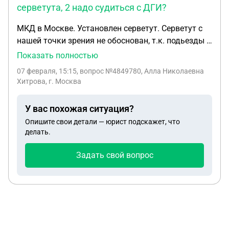
серветута, 2 надо судиться с ДГИ?
МКД в Москве. Установлен серветут. Серветут с
нашей точки зрения не обоснован, т.к. подьезды к
любым обьектам множественные. Не можем: 1)
Показать полностью
найти саму бумагу о наличии серветута, 2) надо
07 февраля, 15:15
, вопрос №4849780, Алла Николаевна
судиться с ДГИ? С чего начать? Москва, ул.
Хитрова, г. Москва
Генерала Тюленева 7 -1
У вас похожая ситуация?
Опишите свои детали — юрист подскажет, что
делать.
Задать свой вопрос