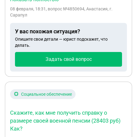
назад было выдано свидетельство о праве на
08 февраля, 18:31
, вопрос №4850694, Анастасия, г.
наследство у нотариуса. Сейчас просто нужно
Сарапул
подтвердить.На госуслугах не смогли найти
такую справку. Подскажите пожалуйста
У вас похожая ситуация?
Опишите свои детали — юрист подскажет, что
делать.
Задать свой вопрос
Социальное обеспечение
Скажите, как мне получить справку о
размере своей военной пенсии (28403 руб)
Как?