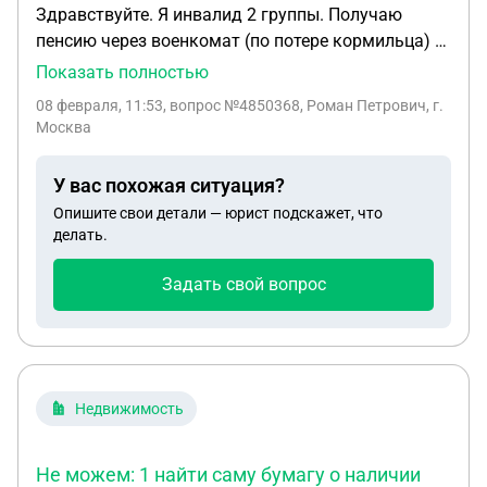
Здравствуйте. Я инвалид 2 группы. Получаю
пенсию через военкомат (по потере кормильца) и
ЕДВ от пенсионного фонда тоже получаю. Мне
Показать полностью
нужна справка о размере своей военной пенсии в
08 февраля, 11:53
, вопрос №4850368, Роман Петрович, г.
электронном виде. Я пробовал получить её на
Москва
Госуслугах. Но мне приходит только распечатка
ЕДВ (4161 руб) Но это не то, что мне нужно !
У вас похожая ситуация?
Скажите , как мне получить справку о размере
Опишите свои детали — юрист подскажет, что
своей военной пенсии (28403 руб) Как ?
делать.
Задать свой вопрос
Недвижимость
Не можем: 1 найти саму бумагу о наличии