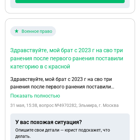
Военное право
Здравствуйте, мой брат с 2023 г на сво три
ранения после первого ранения поставили
категорию в с красной
Здравствуйте, мой брат с 2023 г на сво три
ранения после первого ранения поставили
категорию в с красной печатью, его не уволили и
Показать полностью
отправили на штурм, четвертый раз его послали
31 мая, 15:38
, вопрос №4970282, Эльмира, г. Москва
на задание и он теперь бп с 24.02.2026 , статус не
меняется ждите это всё что они говорят, ДНК в
У вас похожая ситуация?
базе есть , что нам делать дальше?
Опишите свои детали — юрист подскажет, что
делать.