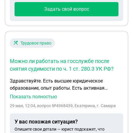
в автошколе). Была вызвана скорая и ДПС.
Задать свой вопрос
Госпитализировали в больницу с травмами
средней тяжести ( сотрясение гм, разрывы мягких
тканей бедра и многочисленные ушибы) В течение
1,5 месяцев находилась на больничном. Ни
единого раза сотрудники органом некоим
Трудовое право
образом ни в больнице, ни когда я находилась на
лечении дома, не связывались ни со мной, ни с
Можно ли работать на госслужбе после
контактными лицами и свидетелями дтп и по сей
снятия судимости по ч. 1 ст. 280.3 УК РФ?
день тишина. Могу ли я обратиться с заявлением
и в какие органы власти, чтобы по факту полного
Здравствуйте. Есть высшее юридическое
бездействия представителей органов, которые
образование, опыт работы. Есть активная
должны были вести расследование, была
судимость по ч. 1 ст. 280.3. В случае досрочного
Показать полностью
произведена правовая проверка и также
снятия судимости могу ли претендовать на
привлечь водителя к ответственности. Есть ли
29 мая, 12:04
, вопрос №4968439, Екатерина, г. Самара
должности государственной гражданской службы
срок давности по таком обращениям и какой?
(секретарь суда), муниципальной службы, в
У вас похожая ситуация?
органах охраны правопорядка?
Опишите свои детали — юрист подскажет, что