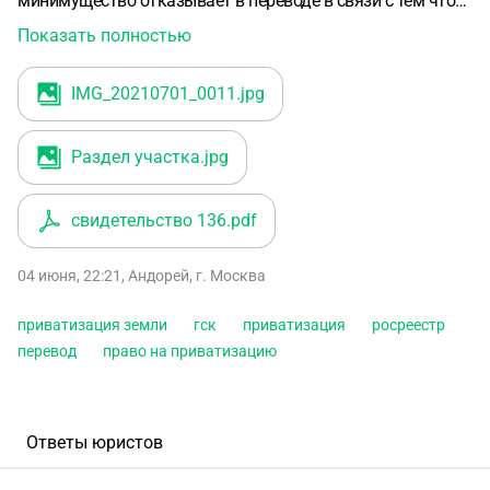
минимущество отказывает в переводе в связи с тем что
площадь участка была уменьшена в 2010 году (прошло
Показать полностью
15 лет право на приватизацию имущества 234 ФЗ
непрерывное владение). Отправлен запрос в росреестр о
IMG_20210701_0011
.jpg
пунктах земельного кодекса согласно которым
произведено уточнение уменьшение границ в 2010 г .В
Раздел участка
.jpg
1992 м мы получили право на землю В 1988 получили
землю под застройку.Как правильно сформировать
сопроводительное обращение в органы власти повыше?
свидетельство 136
.pdf
На что опереться ответ из росреестра (требование
земельного кодекса) или отсутствие четких границ
04 июня, 22:21
,
Андорей
,
г. Москва
(указано в примечаниях документа 2009) ? Не ущемляя
права личной приватизации.
приватизация земли
гск
приватизация
росреестр
перевод
право на приватизацию
Ответы юристов