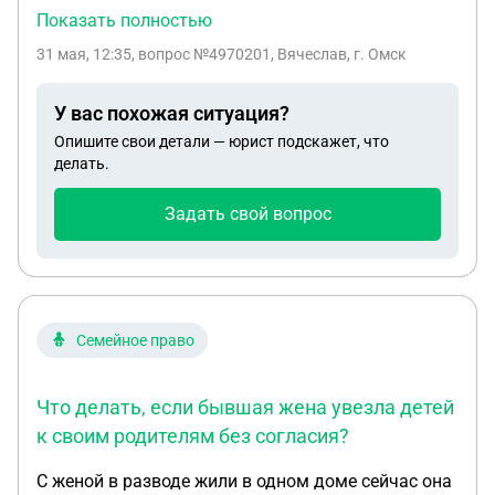
входили в мои планы! Перед этим еще нужно
Показать полностью
сейчас по повестке прийти на мед комиссию!
31 мая, 12:35
, вопрос №4970201, Вячеслав, г. Омск
Имею геморой 2 степени не обостряется, так же
хроничкский простатит тоже не сильно меня
У вас похожая ситуация?
беспокоит! Как быть и что делать если не хочу
Опишите свои детали — юрист подскажет, что
туда идти.
делать.
Задать свой вопрос
Семейное право
Что делать, если бывшая жена увезла детей
к своим родителям без согласия?
С женой в разводе жили в одном доме сейчас она