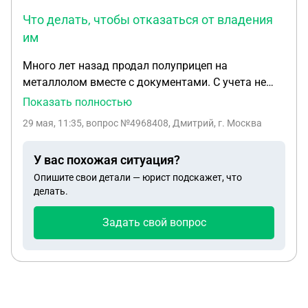
идти, что делать.
Что делать, чтобы отказаться от владения
им
Много лет назад продал полуприцеп на
металлолом вместе с документами. С учета не
снимал, т.к. налоги не начисляются. ПТС и Св-ва о
Показать полностью
рег. нет. Сейчас пришел на него штраф за
29 мая, 11:35
, вопрос №4968408, Дмитрий, г. Москва
скорость. Снять с учета в ГИБДД или
утилизировать не могу, т.к. на него наложены
У вас похожая ситуация?
ограничения. Что делать, чтобы отказаться от
Опишите свои детали — юрист подскажет, что
владения им.
делать.
Задать свой вопрос