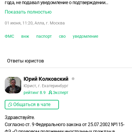
года, не подавал уведомление о подтверждении
проживания по внж в 2023 и 2024 году. Неоднократно
Показать полностью
обращались в местное отделение ФМС для получения
01 июня, 11:20
,
Алла
,
г. Москва
какого нибудь документа подтверждающего личность. В
2025 году ему присвоен статус временного убежища на
ФМС
внж
паспорт
сво
уведомление
год. В 2026 году столкнулись с проблемой, что хотят
аннулировать внж, так как два раза было просрочено
подтверждение о проживании по внж . Что делать, чтобы
не потерять внж? В период с 2022 года по 2025 год
Ответы юристов
постоянно обращались в ФМС, но начальник не могла
придумать, что в этой ситуации предпринять.
Разъясните
Юрий Колковский
пожалуйста есть ли выход в данной ситуации
Юрист, г. Екатеринбург
рейтинг
8.9
Эксперт
Общаться в чате
Здравствуйте.
Согласно ст. 9 Федерального закона от 25.07.2002 №115-
ФЗ «О правовом положении иностранных граждан в