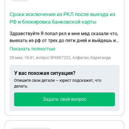
Сроки исключения из РКЛ после выезда из
РФ и блокировка банковской карты
Здравствуйте Я попал ркл и мне мвд сказали что,
выехать из рф от трех до пяти дней и выйдешь из
ркл. Я уже пТый день назожусь и еще не вышел из
Показать полностью
ркл. А сколькл могут быть сроки еще? У меня
28 мая, 18:41
, вопрос №4967222, Алфаган, Караганда
заблокирован сберкарта и ничего не могу делать
У вас похожая ситуация?
Опишите свои детали — юрист подскажет, что
делать.
Задать свой вопрос