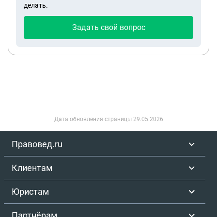
делать.
отказался это делать. У старшей сестры были
финансовые возможности, она сделала
Задать свой вопрос
фундамент вокруг дома, вставила окна. Пни
ничего не оплачивает ни за покупки для ремонта,
ни коммунальные. Итог, дом мы немного своими
силами привели в норму, но я содержать не могу,
фундамент не держится. Хочу продать и выкупить
её 1/7. И войти в ипотеку, тк у меня нет другого
жилья и денег лишних. Мне говорят пни не дост
на это согласие. Но дом держится на честном
Дата обновления страницы
29.05.2026
слове.
Правовед.ru
Клиентам
Юристам
Партнёрам