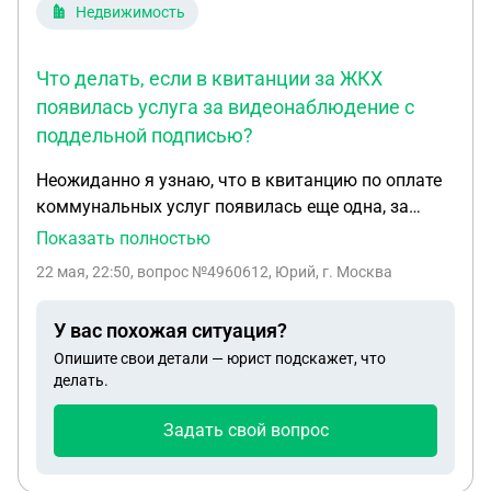
Недвижимость
Что делать, если в квитанции за ЖКХ
появилась услуга за видеонаблюдение с
поддельной подписью?
Неожиданно я узнаю, что в квитанцию по оплате
коммунальных услуг появилась еще одна, за
видеонаблюдение. Я такую услугу не заказывал.
Показать полностью
Выяснилось, что одна ООО «ОЛАН-ВИДЕО ПЛЮС»
22 мая, 22:50
, вопрос №4960612, Юрий, г. Москва
решила установить в моем доме видеокамеры,
сделали обход по квартирам узнать хотят ли
У вас похожая ситуация?
жильцы эти камеры с абонентской платой в 250
Опишите свои детали — юрист подскажет, что
р/мес. Когда меня спросили я отказался,
делать.
подписывать мне ничего не давали, а через какое
то время я увидел решение по этому вопросу и
Задать свой вопрос
там по всем пунктам: Согласие на установку
камер, наделение полномочиями действовать от