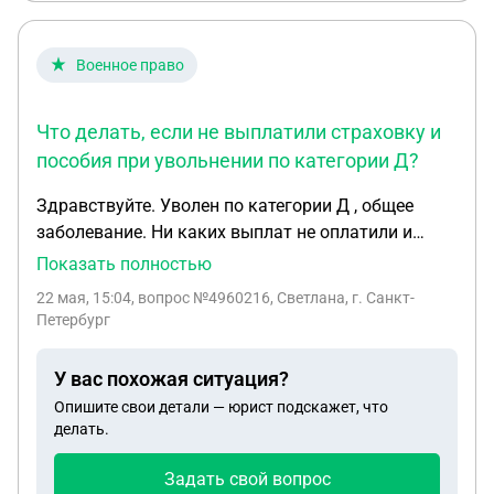
моего имени собственницу моего дома (которую
я не могу достать), согласие на тариф
абонентской платы. И это решение подписано,
Военное право
якобы моей подписью, но я так не подписываюсь
- подделка. Как быть в данной ситуации? Эта
Что делать, если не выплатили страховку и
услуга мне не нужна, подпись на решении
пособия при увольнении по категории Д?
поддельная
Здравствуйте. Уволен по категории Д , общее
заболевание. Ни каких выплат не оплатили и
страховку тоже не оплатили. Что делать не
Показать полностью
понятно. Военкомат говорит что ни че ни помочь
22 мая, 15:04
, вопрос №4960216, Светлана, г. Санкт-
не можем. 2025 году был уволен.
Петербург
У вас похожая ситуация?
Опишите свои детали — юрист подскажет, что
делать.
Задать свой вопрос