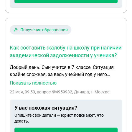
Получение образования
Как составить жалобу на школу при наличии
академической задолженности у ученика?
Добрый день. Сын учится в 7 классе. Ситуация
крайне сложная, за весь учебный год у него
академическая задолженность по математике,
Показать полностью
физике. Да и по остальным предметам одни
22 мая, 09:50
, вопрос №4959932, Динара, г. Москва
тройки, некоторые то же натянутые. На
протяжении всего учебного года ни раз
У вас похожая ситуация?
встречалась с администрацией школы, в
Опишите свои детали — юрист подскажет, что
последний раз был разговор с заместителями
делать.
школы, но все в один голос твердят одно, что
виновата я, как мать , которая не следит за своим