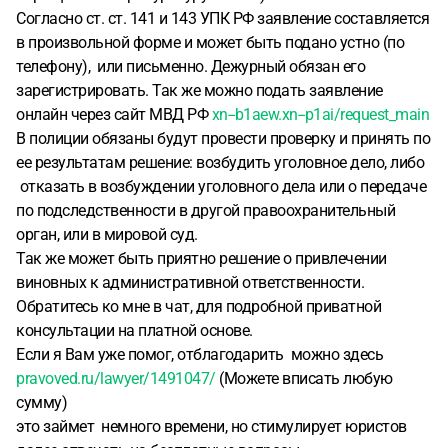
Согласно ст. ст. 141 и 143 УПК РФ заявление составляется
в произвольной форме и может быть подано устно (по
телефону), или письменно. Дежурный обязан его
зарегистрировать. Так же можно подать заявление
онлайн через сайт МВД РФ
xn--b1aew.xn--p1ai/request_main
В полиции обязаны будут провести проверку и принять по
ее результатам решение: возбудить уголовное дело, либо
отказать в возбуждении уголовного дела или о передаче
по подследственности в другой правоохранительный
орган, или в мировой суд.
Так же может быть приятно решение о привлечении
виновных к административной ответственности.
Обратитесь ко мне в чат, для подробной приватной
консультации на платной основе.
Если я Вам уже помог, отблагодарить можно здесь
pravoved.ru/lawyer/1491047/
(Можете вписать любую
сумму)
это займет немного времени, но стимулирует юристов