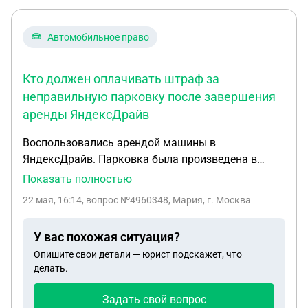
пустой и для того что бы произвести работу
диллер отручивал газовый редуктор и двигал
Автомобильное право
патрубки подскажите как лучше быть
Кто должен оплачивать штраф за
неправильную парковку после завершения
аренды ЯндексДрайв
Воспользовались арендой машины в
ЯндексДрайв. Парковка была произведена в
22:30 вторника, аренда завершилась. В среду
Показать полностью
пришел штраф за неправильную парковку (знак
22 мая, 16:14
, вопрос №4960348, Мария, г. Москва
запрещает парковку по средам) и счет за работу
эвакуатора. Обязан ли арендатор платить за это,
У вас похожая ситуация?
если после завершения аренды было еще 2 часа
Опишите свои детали — юрист подскажет, что
до среды, т.е. по факту любой другой
делать.
пользователь мог взять эту машину за это время,
а также после завершения аренды за авто мы
Задать свой вопрос
больше не несем ответственности?