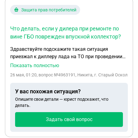
Защита прав потребителей
Что делать, если у дилера при ремонте по
вине ГБО поврежден впускной коллектор?
Здравствуйте подскажите такая ситуация
приезжал к диллеру лада на ТО при проведении
ТО диллер сказал что замена ремня грм не
Показать полностью
требуется хотя я говорил об обратном в скоре
26 мая, 01:20
, вопрос №4963191, Никита, г. Старый Оскол
ремень порвался обратился к диллеру дилер
сказал все сделают оставил им машину на
У вас похожая ситуация?
машине установлено газовое оборудование при
Опишите свои детали — юрист подскажет, что
проведении работы разорвало впускной колектор
делать.
специалисты хотели завести автомобиль теперь
диллер говорит что это не их вина а моя иак как у
Задать свой вопрос
меня установлено гбо и отказывается проводить
ремонт настаивая на экспертизе при
предосиавлении автомобиля диллеру балон был