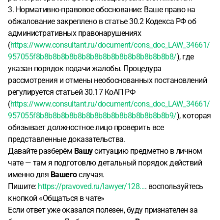
3. Нормативно-правовое обоснование: Ваше право на
обжалование закреплено в статье 30.2 Кодекса РФ об
административных правонарушениях
(
https://www.consultant.ru/document/cons_doc_LAW_34661/
957055f8b8b8b8b8b8b8b8b8b8b8b8b8b8b8b8b8/
), где
указан порядок подачи жалобы. Процедура
рассмотрения и отмены необоснованных постановлений
регулируется статьей 30.17 КоАП РФ
(
https://www.consultant.ru/document/cons_doc_LAW_34661/
957055f8b8b8b8b8b8b8b8b8b8b8b8b8b8b8b8b9/
), которая
обязывает должностное лицо проверить все
представленные доказательства.
Давайте разберём
Вашу
ситуацию предметно в личном
чате — там я подготовлю детальный порядок действий
именно для
Вашего
случая.
Пишите:
https://pravoved.ru/lawyer/128...
. воспользуйтесь
кнопкой «Общаться в чате»
Если ответ уже оказался полезен, буду признателен за