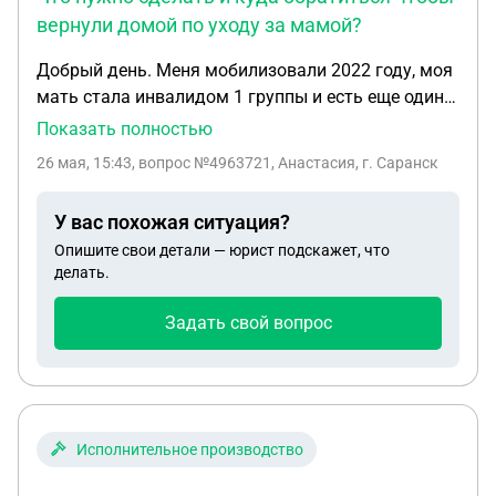
вернули домой по уходу за мамой?
Добрый день. Меня мобилизовали 2022 году, моя
мать стала инвалидом 1 группы и есть еще один
сын но он не проживает с мамой и на иждивении
Показать полностью
есть ребёнок, т.к жена его умерла. Что нужно
26 мая, 15:43
, вопрос №4963721, Анастасия, г. Саранск
сделать и куда обратиться чтобы вернули домой
по уходу за мамой?
У вас похожая ситуация?
Опишите свои детали — юрист подскажет, что
делать.
Задать свой вопрос
Исполнительное производство