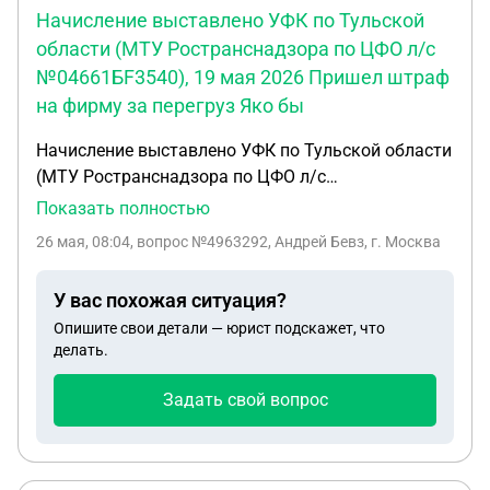
Начисление выставлено УФК по Тульской
области (МТУ Ространснадзора по ЦФО л/с
№04661БF3540), 19 мая 2026 Пришел штраф
на фирму за перегруз Яко бы
Начисление выставлено УФК по Тульской области
(МТУ Ространснадзора по ЦФО л/с
№04661БF3540), 19 мая 2026 Пришел штраф на
Показать полностью
фирму за перегруз Яко бы !! Машина ехала
26 мая, 08:04
, вопрос №4963292, Андрей Бевз, г. Москва
вообще пустая !! Есть видео которое водитель
снял сразу после проезда через рамку …. Как
У вас похожая ситуация?
оспорить штраф ?
Опишите свои детали — юрист подскажет, что
делать.
Задать свой вопрос