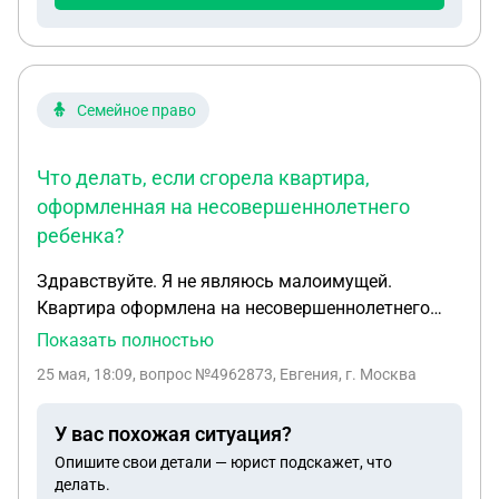
Семейное право
Что делать, если сгорела квартира,
оформленная на несовершеннолетнего
ребенка?
Здравствуйте. Я не являюсь малоимущей.
Квартира оформлена на несовершеннолетнего
ребенка, два месяца назад признана непригодной
Показать полностью
для проживания. и на этом все. Недавно сгорела
25 мая, 18:09
, вопрос №4962873, Евгения, г. Москва
под фундамент. Ребенок остался без квартиры. У
меня есть квартира в ипотеке - поэтому меня
У вас похожая ситуация?
сняли, как нуждающуюся в улучшении жилищных
Опишите свои детали — юрист подскажет, что
условий. Есть какие-то рекомендации по
делать.
дальнейшим действиям?