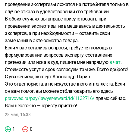
направлен. какие мои дальнейшие действия?
проведение экспертизы ложатся на потребителя только в
случае отказа в удовлетворении его требований.
В обоих случаях вы вправе присутствовать при
проведении экспертизы, не вмешиваясь в деятельность
экспертов, а при необходимости – оставить свои
замечания в акте осмотра товара.
Если у вас остались вопросы, требуется помощь в
формулировании вопросов эксперту, составление
претензии или иска в суд, пишите мне напрямую
в чат
.
Стоимость услуг и срок согласуем там же. Всего доброго!
С уважением, эксперт Александр Ларин
Это ответ юриста, а не искусственного интеллекта. Если
он вам помог, вы можете отблагодарить его здесь
pravoved.ru/pay/lawyer-reward/id/1132716/
прямо сейчас.
Вам несложно — юристу приятно!
28 мая, 16:33
1
0