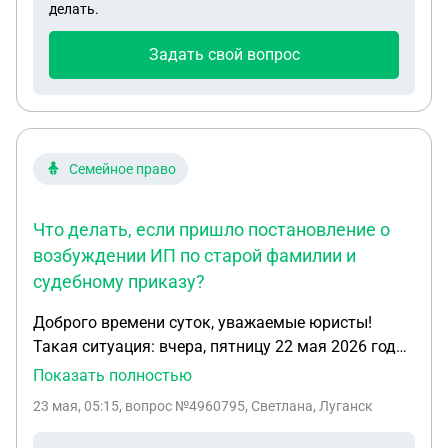
делать.
Задать свой вопрос
Семейное право
Что делать, если пришло постановление о
возбуждении ИП по старой фамилии и
судебному приказу?
Доброго времени суток, уважаемые юристы!
Такая ситуация: вчера, пятницу 22 мая 2026 года,
поздно вечером через Госуслуги пришло
Показать полностью
постановление пристава о возбуждении ИП, дата
23 мая, 05:15
, вопрос №4960795, Светлана, Луганск
постановления - август 2022 года. Данное
постановление вынесено на основании судебного