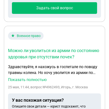
Задать свой вопрос
Военное право
Можно ли уволиться из армии по состоянию
здоровья при отсутствии почек?
Здравствуйте, я нахожусь в госпетале по поводу
травмы колена. Но хочу уволится из армии по
состоянию здоровья так как у меня отсутствует
Показать полностью
одна почка, вторая удалена из-за ранения. Но
25 мая, 11:44
, вопрос №4962493, Игорь, г. Москва
уролог говорит что меня никто не уволит так как
вторая работает. Хотелось бы знать это так или
У вас похожая ситуация?
всё же нет? И какие мои действия в дальнейшем?
Опишите свои детали — юрист подскажет, что
Спасибо.