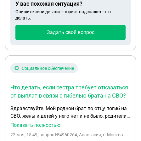
У вас похожая ситуация?
приказа, также от 2022 года. Оба документа
Опишите свои детали — юрист подскажет, что
вынесены на мою фамилию от первого брака,
делать.
которую я поменяла выйдя замуж в 2007 году.
Никаких ранее требований, в течение 202 лет банк
Задать свой вопрос
Русский стандарт не заявлял, повесток и
уведомления я никогда не получала. Долгов не
было. На 26 мая 2026 года пристав вызывает
меня для дачи пояснений, а что пояснить я
понятия не имею. Подскажите, пожалуйста, есть
Социальное обеспечение
ли какой-то срок исковой давности? И алгоритм
моих дальнейших действий? Большое спасибо.
Что делать, если сестра требует отказаться
от выплат в связи с гибелью брата на СВО?
Здравствуйте. Мой родной брат по отцу погиб на
СВО, жены и детей у него нет и не было, родители
умерли. Есть ещё одна сестра, которая была его
Показать полностью
опекуном 3 года,4 года назад я отказалась от
22 мая, 15:49
, вопрос №4960264, Анастасия, г. Москва
квартиры отца в пользу брата, сильно общение с