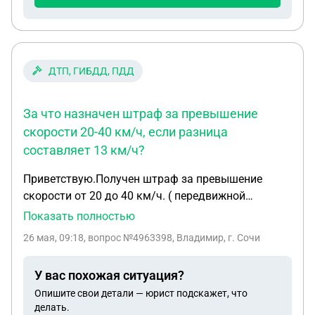
ДТП, ГИБДД, ПДД
За что назначен штраф за превышение
скорости 20-40 км/ч, если разница
составляет 13 км/ч?
Приветствую.Получен штраф за превышение
скорости от 20 до 40 км/ч. ( передвижной
комплекс кордон) На фото нарушения скорость
Показать полностью
103 км/ч, в пояснении написано разрешённая
26 мая, 09:18
, вопрос №4963398, Владимир, г. Сочи
скорость для легковых/грузовых/ автобусов :
90/70/90. 103 -90 = 13 ... Тогда непонятно за что
У вас похожая ситуация?
назначен штраф?
Опишите свои детали — юрист подскажет, что
делать.