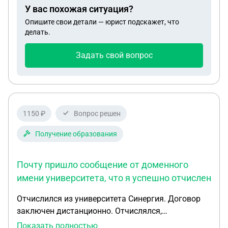
снял сразу после проезда через рамку …. Как
У вас похожая ситуация?
оспорить штраф ?
Опишите свои детали — юрист подскажет, что
делать.
Задать свой вопрос
1150 ₽
Вопрос решен
Получение образования
Почту пришло сообщение от доменного
имени университета, что я успешно отчислен
Отчислился из университета Синергия. Договор
заключен дистанционно. Отчислялся,
соответственно, тоже дистанционно, подписав
Показать полностью