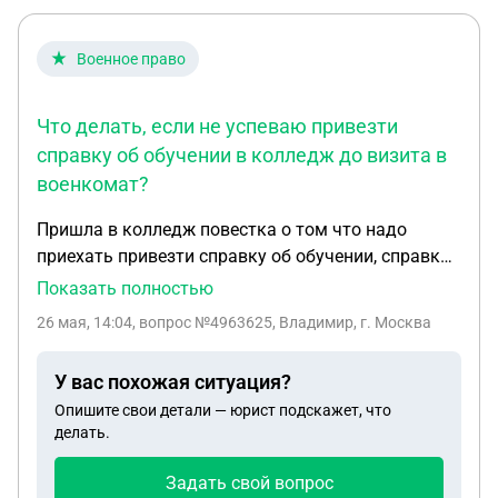
Военное право
Что делать, если не успеваю привезти
справку об обучении в колледж до визита в
военкомат?
Пришла в колледж повестка о том что надо
приехать привезти справку об обучении, справка
будет в четверг,а в четверг мне нужно быть уже у
Показать полностью
себя в городе в военкоматк,не успеваю привезти,
26 мая, 14:04
, вопрос №4963625, Владимир, г. Москва
что делать и как поступить
У вас похожая ситуация?
Опишите свои детали — юрист подскажет, что
делать.
Задать свой вопрос