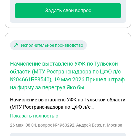
Задать свой вопрос
Исполнительное производство
Начисление выставлено УФК по Тульской
области (МТУ Ространснадзора по ЦФО л/с
№04661БF3540), 19 мая 2026 Пришел штраф
на фирму за перегруз Яко бы
Начисление выставлено УФК по Тульской области
(МТУ Ространснадзора по ЦФО л/с
№04661БF3540), 19 мая 2026 Пришел штраф на
Показать полностью
фирму за перегруз Яко бы !! Машина ехала
26 мая, 08:04
, вопрос №4963292, Андрей Бевз, г. Москва
вообще пустая !! Есть видео которое водитель