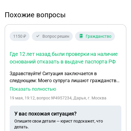
Похожие вопросы
1150 ₽
Вопрос решен
Гражданство
Где 12 лет назад были проверки на наличие
оснований отказать в выдаче паспорта РФ
Здравствуйте! Ситуация заключается в
следующем: Моего супруга лишают гражданства
РФ, так как на момент присоединения Крыма и
Показать полностью
г.Севастополя к Российской Федерации, мой
19 мая, 19:12
, вопрос №4957234, Дарья, г. Москва
супруг подал заявление о желании сохранить
гражданство Украины. Сразу замечу, что
У вас похожая ситуация?
заявление он это написал не из-за политических
Опишите свои детали — юрист подскажет, что
соображений, а исключительно потому что на
делать.
момент присоединения проходил очную форму