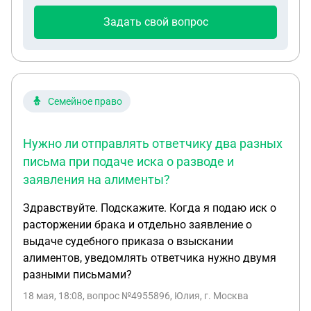
обучения в г.Запорожье (Украина), где его
Задать свой вопрос
поставили перед фактом, указав на то, что
диплом он не получит. Соответственно мой супруг
за консультацией , как ему поступить в данной
ситуации, обратился в ФМС Советского района
Республики Крым, где и подал такое заявление.
Семейное право
Спустя 2 месяца (2014 год) после написания
данного заявления, мой супруг обращается в тот
Нужно ли отправлять ответчику два разных
же отдел ФМС с заявлением о выдаче паспорта
письма при подаче иска о разводе и
гражданина РФ -паспорт ему благополучно
заявления на алименты?
выдают на общих основаниях в упрощённом
порядке, так как он уроженец Республики Крым,
Здравствуйте. Подскажите. Когда я подаю иск о
всегда был прописан и проживал на территори РК
расторжении брака и отдельно заявление о
(даже в момент очной формы обучения в
выдаче судебного приказа о взыскании
г.Запорожье никакой временной регистрации не
алиментов, уведомлять ответчика нужно двумя
имел). Далее в 2015 году мой супруг подаёт
разными письмами?
заявление о замене паспорта по достижении
возраста 20 лет- и так же благополучно его
18 мая, 18:08
, вопрос №4955896, Юлия, г. Москва