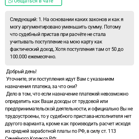
Общаться в чате
что это моя доверчивость и моя вина но мой вопрос
заключается в следующем - я также понимаю что
Следующий: 1. На основании каких законов и как я
платить Мне что-то все равно придётся, потому что
могу аргументировано уменьшить сумму. Потому
доказательств того, что я оплачивал у меня нет.
Но мой
что судебный пристав при расчёте не стала
вопрос Следующий:
1. На основании каких законов и как
учитывать поступление на мою карту как
я могу аргументировано уменьшить сумму. Потому что
фактический доход, Хотя поступления там от 50 до
судебный пристав при расчёте не стала учитывать
100.000 ежемесячно.
поступление на мою карту как фактический доход, Хотя
поступления там от 50 до 100.000 ежемесячно.
2.
Добрый день!
Судебный пристав также не стала учитывать тот факт
Уточните, эти поступления идут Вам с указанием
что у меня имеются ещё двое детей и также считает 1/3,
назначения платежа, за что они?
Хотя должна считать 1/2 потому что у меня имеется двое
Дело в том, что если назначение платежей невозможно
детей и я не знаю На основании какого закона можно
определить как Ваши доходы от трудовой или
аргументировать в суде чтобы суд обязал её сделать
предпринимательской деятельности, и официально Вы не
перерасчёт.
3. И есть ли еще какие-то лазейки - как я мог
трудоустроены, то у судебного пристава-исполнителя нет
бы уменьшить сумму, потому что обидно - я ей все эти
другого варианта, кроме как производить расчет исходя
годы платил(((
из средней заработной платы по РФ, в силу ст. 113
Семейного Кодекса РФ: