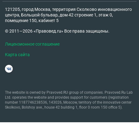
121205, город Москва, территория Сколково инновационного
центра, Большой бульвар, дом 42 строение 1, этаж 0,
помещение 150, кабинет 5
© 2011—2026 «Правовед.ru» Все права защищены.
Лицензионное соглашение
Карта сайта
The website is owned by Pravoved.RU group of companies. Pravoved.Ru Lab
Ltd. operates the website and provides support for customers (registration
number 1187746238536, 143026, Moscow, territory of the innovative center
Skolkovo, Bolshoy ave., house 42 building 1, floor 0 room 150 office 5).