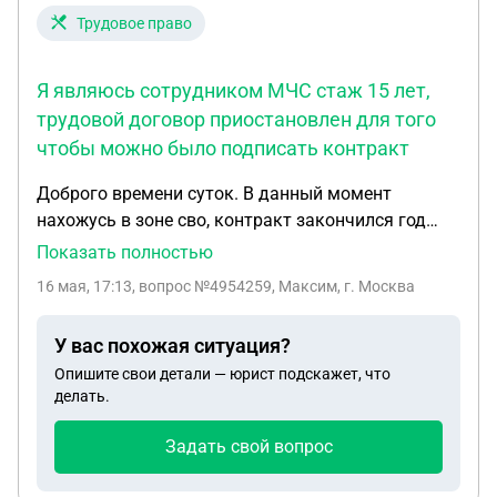
Трудовое право
Я являюсь сотрудником МЧС стаж 15 лет,
трудовой договор приостановлен для того
чтобы можно было подписать контракт
Доброго времени суток. В данный момент
нахожусь в зоне сво, контракт закончился год
назад. Я являюсь сотрудником МЧС стаж 15 лет,
Показать полностью
трудовой договор приостановлен для того чтобы
16 мая, 17:13
, вопрос №4954259, Максим, г. Москва
можно было подписать контракт. Теперь хочу
уволиться с военной службы для возращения
У вас похожая ситуация?
обратно в МЧС. Возможен ли такой сценарий?
Опишите свои детали — юрист подскажет, что
Каковы мои шансы? Какой алгоритм моих
делать.
действий?
Задать свой вопрос