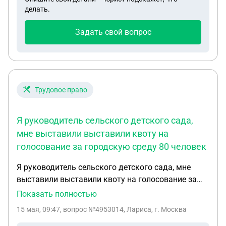
делать.
Задать свой вопрос
Трудовое право
Я руководитель сельского детского сада,
мне выставили выставили квоту на
голосование за городскую среду 80 человек
Я руководитель сельского детского сада, мне
выставили выставили квоту на голосование за
городскую среду 80 человек. В саду 18
Показать полностью
работников и 60 детей. Правомерно ли это? Раз в
15 мая, 09:47
, вопрос №4953014, Лариса, г. Москва
неделю я должна отчитываться.