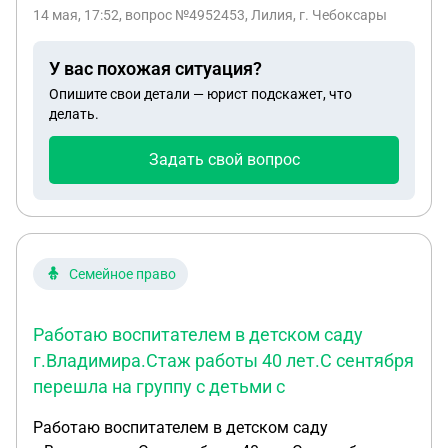
трудом на костылях. в семье еще есть
14 мая, 17:52
, вопрос №4952453, Лилия, г. Чебоксары
несовершеннолетний сын 12 лет и
недееспособная дочь-инвалид детства 1 группы ,
У вас похожая ситуация?
требующая ухода. могут ли сына отпустить в
Опишите свои детали — юрист подскажет, что
отпуск для помощи семье на время моей
делать.
болезни?
Задать свой вопрос
Семейное право
Работаю воспитателем в детском саду
г.Владимира.Стаж работы 40 лет.С сентября
перешла на группу с детьми с
Работаю воспитателем в детском саду