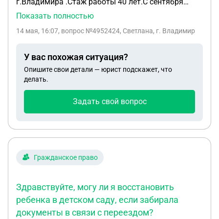
г.Владимира .Стаж работы 40 лет.С сентября
перешла на группу с детьми с ОВЗ.В июле иду в
Показать полностью
отпуск .Отпуск дают только 50 дней ( а не как
14 мая, 16:07
, вопрос №4952424, Светлана, г. Владимир
положено) объясняют ,что проработала на этой
группе только 10месяцев.Правомерно ли это?
У вас похожая ситуация?
Опишите свои детали — юрист подскажет, что
делать.
Задать свой вопрос
Гражданское право
Здравствуйте, могу ли я восстановить
ребенка в детском саду, если забирала
документы в связи с переездом?