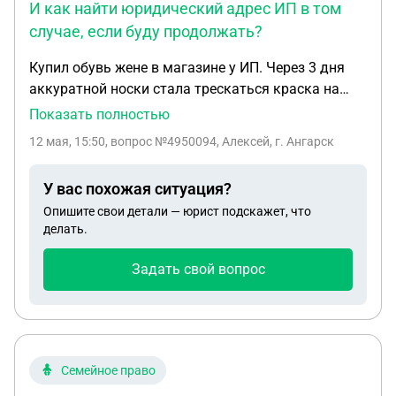
И как найти юридический адрес ИП в том
случае, если буду продолжать?
Купил обувь жене в магазине у ИП. Через 3 дня
аккуратной носки стала трескаться краска на
подошве. Отнёс в магазин, гарантия 30 дней.
Показать полностью
После рассмотрения моего случая пришёл отказ,
12 мая, 15:50
, вопрос №4950094, Алексей, г. Ангарск
мол, случай не гарантийный (просто со слов
продавца), предложили вернуть 1 тысячу рублей
У вас похожая ситуация?
(обувь стоила 7 тысяч). Я написал претензию с
Опишите свои детали — юрист подскажет, что
требованием провести независимую экспертизу
делать.
силами магазина и вернуть полную сумму.
Продавец отказалась подписывать претензию.
Задать свой вопрос
Теперь нужно отправлять претензию письмом на
юридический адрес. Правда, адрес нигде не могу
найти, есть только адрес магазина. По ИНН не
нашёл. Стоит ли продолжать эпопею дальше? И
как найти юридический адрес ИП в том случае,
Семейное право
если буду продолжать? Заранее большое спасибо!