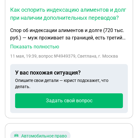
Как оспорить индексацию алиментов и долг
при наличии дополнительных переводов?
Спор об индексации алиментов и долге (720 тыс.
руб.) — муж проживает за границей, есть третий
ребёнок, дополнительные переводы и помощь его
Показать полностью
родителей 1. Муж не работает официально в РФ,
11 мая, 19:39
, вопрос №4949379, Светлана, г. Москва
постоянно живёт и работает за границей. У него
двое детей от первого брака, платит по
У вас похожая ситуация?
нотариальному соглашению 45 000 руб./мес. на
Опишите свои детали — юрист подскажет, что
каждого. Недавно у нас родилась общая дочь. 2.
делать.
Бывшая жена требует индексации алиментов с
августа 2022 года по росту ПМ, претендуя на
Задать свой вопрос
увеличение платежей до ~120 000 руб. и
утверждая, что образовался долг ~720 000 руб. 3.
Помимо алиментов, муж регулярно переводил
дополнительные суммы на детей: от 5 000 до 200
000 руб. на кружки, лагеря, брекет-системы,
Автомобильное право