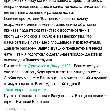
приложить к нему копии всех ваших старых платежек с
неправильной площадью в качестве доказательства, что
вы не знали о реальном размере долга.
Если вы пропустили 10-дневный срок на подачу
возражений, одновременно с заявлением об отмене
приказа подайте ходатайство о восстановлении
пропущенного срока, объяснив задержку тем, что
разбирались в путанице с площадью и перерасчетами.
Давайте разберём
Вашу
ситуацию предметно в личном
чате — там я подготовлю детальный порядок действий
именно для
Вашего
случая.
Пишите:
https://pravoved.ru/lawyer/128...
.Если ответ уже
оказался полезен, буду признателен за благодарность.
Любая сумма — это
Ваша
оценка моих стараний и лучший
стимул помогать
Вам
с удвоенной отдачей
-
благодарность юристу
.
Пусть всё складывается в
Вашу
пользу. Всегда на связи —
юрист Николай Бакшанов
14 мая, 15:52