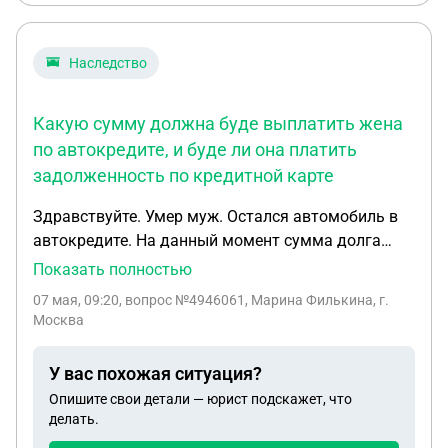
находятся хозяева этого участка и спрашивают
просто арендовал машину из под такси и катался
на каком основании мы забрали себе данный
по своим нуждам
участок. Как быть теперь в данной ситуации, мы
Наследство
уже за 5 лет этот участок привели в порядок,
забор поставили, фундамент заложили.
Какую сумму должна буде выплатить жена
по автокредите, и буде ли она платить
задолженность по кредитной карте
Здравствуйте. Умер муж. Остался автомобиль в
автокредите. На данный момент сумма долга
1800 тыс.руб. Плюс долг по кредитной карте 130
Показать полностью
тыс.руб. В наследство вступает жена. Была
07 мая, 09:20
, вопрос №4946061, Марина Филькина, г.
произведена оценка автомобиля, стоимость авто
Москва
по оценке 1300.0 тыс.руб. Какую сумму должна
буде выплатить жена по автокредите, и буде ли
У вас похожая ситуация?
она платить задолженность по кредитной карте
Опишите свои детали — юрист подскажет, что
делать.