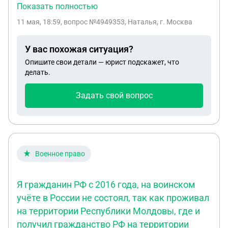
жнергию Исковое заявление предоставил
Показать полностью
представитель на основании доверенности.
11 мая, 18:59
, вопрос №4949353, Наталья, г. Москва
Доверенность странная, т. к. такие же иски
поданы от такой же организации и судьи их
У вас похожая ситуация?
отменили в свзя с подписание их
Опишите свои детали — юрист подскажет, что
неуполномочнным лицом. Сам иск подписан
делать.
букво"А", подпись представителя не совпадает с
его подписью в паспорте, который получен год
Задать свой вопрос
назад. Что не так с доверенностью? И могу я
требоватт в суде доверенность(передоверии) , на
основании которой выдана доверенность
представителю
Военное право
Я гражданин РФ с 2016 года, на воинском
учёте в России не состоял, так как проживал
на территории Республики Молдовы, где и
получил гражданство РФ на территории