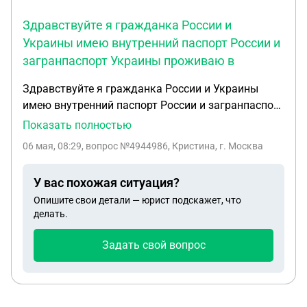
Здравствуйте я гражданка России и
Украины имею внутренний паспорт России и
загранпаспорт Украины проживаю в
Здравствуйте я гражданка России и Украины
имею внутренний паспорт России и загранпаспорт
Украины проживаю в Европе, с этими
Показать полностью
документами ездила через Белоруссии в Россию
06 мая, 08:29
, вопрос №4944986, Кристина, г. Москва
и все было хорошо, пока не поехала на границу
Убылинка с Латвии в Россию и заплатила штраф
У вас похожая ситуация?
оформили административное нарушение, и
Опишите свои детали — юрист подскажет, что
пограничники сказали что пока я не сделаю
делать.
загранпаспорт меня не на какой границы не
выпустят из России. Я не успеваю по времени
Задать свой вопрос
сделать загранпаспорт. Вопрос меня могут не
выпустить в Белоруссь на машине только по
внутренему посторту России на пункте пропуска
Понятовка?