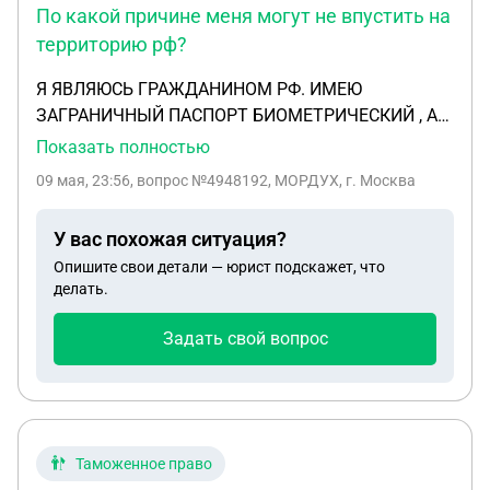
По какой причине меня могут не впустить на
когда действовал закон о планке призывного
территорию рф?
возраста в 27 лет. Насколько я понимаю у закона
нет обратной силы, могу ли я получить на
Я ЯВЛЯЮСЬ ГРАЖДАНИНОМ РФ. ИМЕЮ
основание этого военный билет и быть
ЗАГРАНИЧНЫЙ ПАСПОРТ БИОМЕТРИЧЕСКИЙ , А
зачисленным в запас или меня призовут на
ТАК ЖЕ ДЕЙСТВУЮЩИЙ ВНУТРЕННИЙ ПАСПОРТ
Показать полностью
срочную службу, так как я не состоял на
С ПОСТОЯННОЙ РЕГИСТРАЦИЕЙ В КВАРТИРЕ ,
воинском учёте на момент изменений возраста
09 мая, 23:56
, вопрос №4948192, МОРДУХ, г. Москва
ЯВЛЯЮЩЕЙСЯ МОЕЙ СОБСТВЕННОСТЬЮ. ПО
призыва?
КАКОЙ ПРИЧИНЕ МЕНЯ МОГУТ НЕ ВПУСТИТЬ НА
У вас похожая ситуация?
ТЕРРИТОРИЮ РФ ?СПАСИБО!
Опишите свои детали — юрист подскажет, что
делать.
Задать свой вопрос
Таможенное право