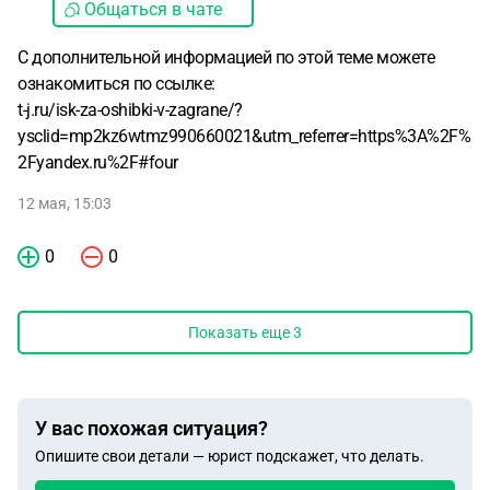
Общаться в чате
С дополнительной информацией по этой теме можете
ознакомиться по ссылке:
t-j.ru/isk-za-oshibki-v-zagrane/?
ysclid=mp2kz6wtmz990660021&utm_referrer=https%3A%2F%
2Fyandex.ru%2F#four
12 мая, 15:03
0
0
Показать еще
3
У вас похожая ситуация?
Опишите свои детали — юрист подскажет, что делать.