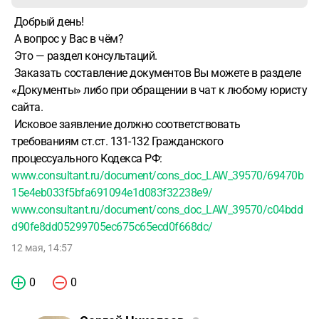
Добрый день!
А вопрос у Вас в чём?
Это — раздел консультаций.
Заказать составление документов Вы можете в разделе
«Документы» либо при обращении в чат к любому юристу
сайта.
Исковое заявление должно соответствовать
требованиям ст.ст. 131-132 Гражданского
процессуального Кодекса РФ:
www.consultant.ru/document/cons_doc_LAW_39570/69470b
15e4eb033f5bfa691094e1d083f32238e9/
www.consultant.ru/document/cons_doc_LAW_39570/c04bdd
d90fe8dd05299705ec675c65ecd0f668dc/
12 мая, 14:57
0
0