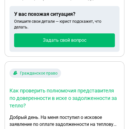
ответчике. Без искового заявления у меня
ходатайство отказались рассматривать в суде и
У вас похожая ситуация?
не ответили. Юрист сегодня отказал в услуге
Опишите свои детали — юрист подскажет, что
написания жалобы в Верховный суд РФ на
делать.
Высшую квалификационную коллегию судей.
Изза того что в Тверской районный суд не
Задать свой вопрос
ответил мне на мое ходатайство без искового
заявления.
Гражданское право
Как проверить полномочия представителя
по доверенности в иске о задолженности за
тепло?
Добрый день. На меня поступил о исковое
заявление по оплате задолженности на тепловую