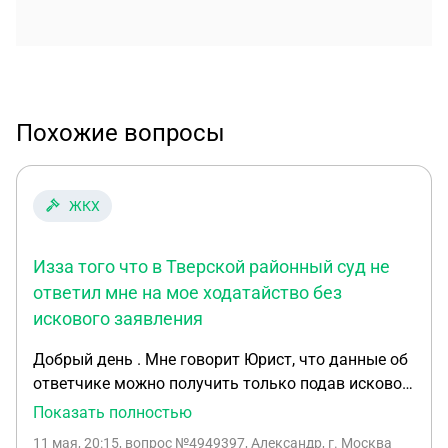
Похожие вопросы
ЖКХ
Изза того что в Тверской районный суд не
ответил мне на мое ходатайство без
искового заявления
Добрый день . Мне говорит Юрист, что данные об
ответчике можно получить только подав исковое
заявление в суд приложив ходатайство с
Показать полностью
просьбой о помощи получить сведения об
11 мая, 20:15
, вопрос №4949397, Александр, г. Москва