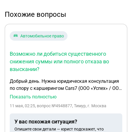
Похожие вопросы
Автомобильное право
Возможно ли добиться существенного
снижения суммы или полного отказа во
взыскании?
Добрый день. Нужна юридическая консультация
по спору с каршерингом Cars7 (ООО «Успех» / ООО
«Драйв ТТ»). Ситуация следующая: Я арендовал
Показать полностью
автомобиль Dodge Challenger через сервис
11 мая, 02:25
, вопрос №4948877, Тимур, г. Москва
каршеринга Cars7. Во время аренды использовал
автомобиль в активном режиме вождения
У вас похожая ситуация?
(разгоны, высокие обороты двигателя и т.д.),
Опишите свои детали — юрист подскажет, что
однако ДТП, повреждений автомобиля,