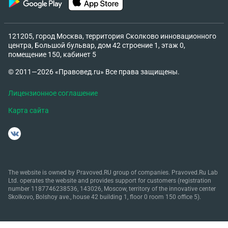
121205, город Москва, территория Сколково инновационного
центра, Большой бульвар, дом 42 строение 1, этаж 0,
помещение 150, кабинет 5
© 2011—2026 «Правовед.ru» Все права защищены.
Лицензионное соглашение
Карта сайта
The website is owned by Pravoved.RU group of companies. Pravoved.Ru Lab
Ltd. operates the website and provides support for customers (registration
number 1187746238536, 143026, Moscow, territory of the innovative center
Skolkovo, Bolshoy ave., house 42 building 1, floor 0 room 150 office 5).