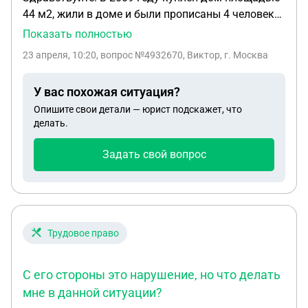
44 м2, жили в доме и были прописаны 4 человека,
сделали пристройку. . В 2025 оформили
Показать полностью
пристройку , и построили на учёт с новым
23 апреля, 10:20
, вопрос №4932670, Виктор, г. Москва
присвоением ЕГРН, ( старый дом снесли с учета ) ,
в 2026 году дом продали. Вопрос; сейчас стоит
У вас похожая ситуация?
вопрос с подачей 3 НДФЛ , можно ли его не
Опишите свои детали — юрист подскажет, что
подавать, и через суд доказать что жили в доме
делать.
более 5 лет (но в процессе реконструкции
допустили ошибку, со сносом старого дома с
Задать свой вопрос
кадастра. . Изучая судебную практику, со
случаем реконструкции , от налога уходили , но с
моим случаем не нашёл.
Трудовое право
С его стороны это нарушение, но что делать
мне в данной ситуации?