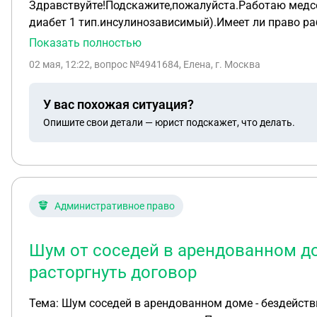
Здравствуйте!Подскажите,пожалуйста.Работаю медс
диабет 1 тип.инсулинозависимый).Имеет ли право раб
8.00 до 15.20).И второй вопрос.Заведующий перемещ
Показать полностью
человек(регистратор и 2 сестры посменно).Раннее каждая сестра работала со своим доктором в отдельных
02 мая, 12:22
, вопрос №4941684, Елена, г. Москва
работали в регистратуре,а 4 врача,работающие в одну 
медсестре,работающей в регистратуре.Прикреплена л
У вас похожая ситуация?
Заведующий говорит,что нет медсестры у одного док
Опишите свои детали — юрист подскажет, что делать.
медсестра.В регистратуре даже нет елементарных я
Административное право
Шум от соседей в арендованном до
расторгнуть договор
Тема: Шум соседей в арендованном доме - бездействие полиции и снижение арендной плат