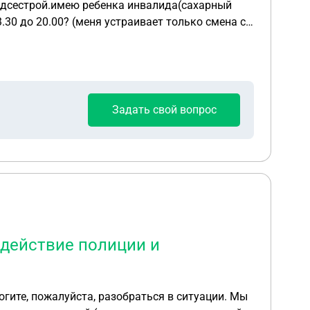
едсестрой.имею ребенка инвалида(сахарный
.30 до 20.00? (меня устраивает только смена с
атором.Компьютер один на 3
ализов и.т.д. пациента к одной
ть прием пациентов от четырех врачей?
торов.Т.е.нет приема один доктор-одна
Задать свой вопрос
очую документацию.Спасибо.
здействие полиции и