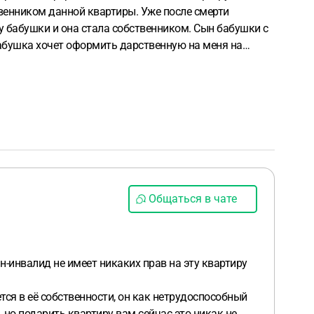
 тем более он когда то тоже отказался от своей доли в
Общаться в чате
н-инвалид не имеет никаких прав на эту квартиру
ется в её собственности, он как нетрудоспособный
, но подарить квартиру вам сейчас это никак не