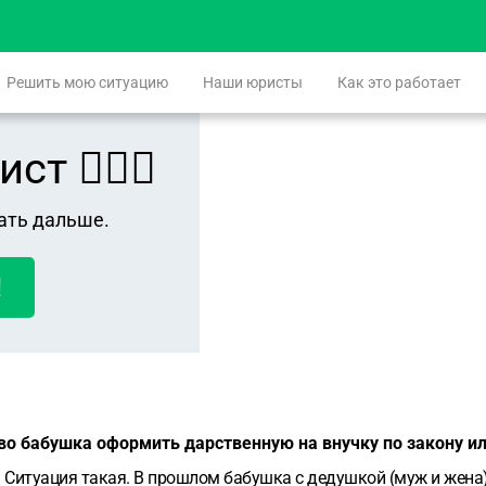
Решить мою ситуацию
Наши юристы
Как это работает
 👨🏻‍⚖️
ать дальше.
!
о бабушка оформить дарственную на внучку по закону или
ция такая. В прошлом бабушка с дедушкой (муж и жена) решили офо