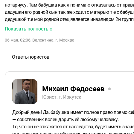
нотариусу. Там бабушка как я понимаю отказалась от права собственности на квартиру в пользу дедушки и он стал собственником данной квартиры. Уже после смерти
дедушки его родной сын так же ходил с матерью т.е с бабушкой к нотариусу и отказался от своей доли наследства в пользу бабушки и она стала собственником. Сын бабушки с
дедушкой т.е мой родной отец является инвалидом 2й группы (нерабочей) но у него есть своё собственное жильё. Теперь бабушка хочет оформить дарственную на меня на
внучку но он конечно же против и не отказывается от наследства. Сразу поясню что бабушка пожилая упала сломала шейку бедра теперь лежачая ухаживаю зан
Показать полностью
абсолютно в здравом уме, никто её не заставляет она сама так решила. Подскажите пожалуйста в такой ситуации имеет ли право бабушка оформить дарственную на внучку по
06 мая, 02:06
,
Валентина
,
г. Москва
закону или она не может этого сделать т.к её сын инвалид? 
этой квартире она не может.
Ответы юристов
Михаил Федосеев
Юрист, г. Иркутск
Добрый день! Да, бабушка имеет полное право прямо сей
— собственник волен дарить её любому человеку.
То, что он не откажется от наследства, будет иметь зна
сын получит право на обязательную долю в наследстве (н