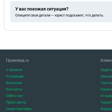
У вас похожая ситуация?
Опишите свои детали — юрист подскажет, что делать.
Правовед.ru
Клие
О проекте
Задать
О команде
Заказа
Вакансии
Часты
Контакты
Наши 
СМИ о нас
Отзыв
Пресс-центр
Гаран
Наши партнёры
Журна