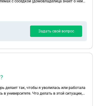
лемах с соседкой (домовладелица знает о ней
овориться, но безрезультатно. Другие соседи
ателя
Задать свой вопрос
у), так как условие для комфортного
етственности? 4. Можем ли мы
 право на отдых и тишину? Или придется через
?
ерь делает так, чтобы я уволилась или работала
ь в университете. Что делать в этой ситуации,