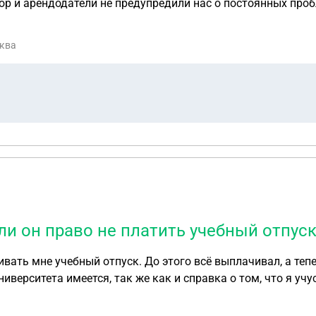
ор и арендодатели не предупредили нас о постоянных проб
гировала лишь временно. Арендодатели пытались с ней дог
сква
 Обязан ли был арендодатель предупредить нас о проблемной
достатком, о котором нас не известили? 2. Можем ли мы требовать от арендод
а 15–20% за каждый месяц, когда соседка нарушает тишин
 право полиция просто зарегистрировать
ействие и добиться привлечения соседки к административной отв
ога, сославшись на то, что арендодатель не обеспечил нам
 ли он право не платить учебный отпуск
ивать мне учебный отпуск. До этого всё выплачивал, а теп
иверситета имеется, так же как и справка о том, что я учус