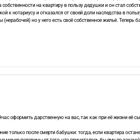
ей я внучка она
Я читала что по закону оставить сына инвалида без наследства
час оформить дарственную на вас, так как при её жизни её сы
чение только после смерти бабушки: тогда, если квартира остан
е менее половины от того, что причиталось бы ему по закону)