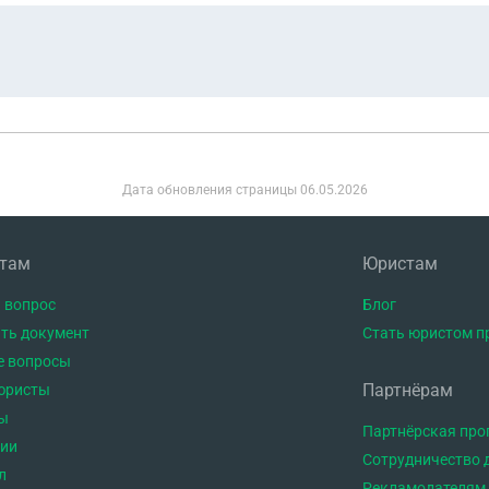
Дата обновления страницы
06.05.2026
нтам
Юристам
 вопрос
Блог
ть документ
Стать юристом п
е вопросы
Партнёрам
юристы
ы
Партнёрская пр
тии
Сотрудничество 
л
Рекламодателям