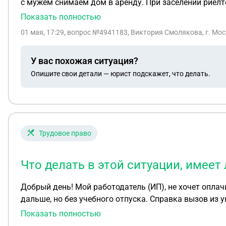
с мужем снимаем дом в аренду. При заселении риелт
уже 3 года и не может договориться). Суть проблемы: Соседка несколько раз в месяц (включая будние дни) громко слушает музыку, нарушая закон о тишине, и
Показать полностью
приводит шумных гостей. На наши замечания она реа
01 мая, 17:29
, вопрос №4941183, Виктория Смолякова, г. Мо
подписывать коллективную жалобу отказались. Наши действия: Мы написали заявление в полицию. 16.07.2025 получили ответ из МВД по Новосибирской
области: «Заявление зарегистрировано». Больше никаких решений и ответов не было. Вопросы; 1.
У вас похожая ситуация?
соседке до подписания договора? Можно ли считать это существенным не
Опишите свои детали — юрист подскажет, что делать.
соразмерного снижения арендной платы (например, н
проживания не выполнено? Есть ли судебная практика по таким делам? 3. Что делать с ответом МВД? Имеет ли
заявление и не проводить проверку? Как обжаловать безд
расторгнуть договор аренды досрочно без потери зал
суд? Спасибо за помощь.
Трудовое право
Что делать в этой ситуации, имеет
Добрый день! Мой работодатель (ИП), не хочет оплач
дальше, но без учебного отпуска. Справка вызов из ун
имеет ли он право не платить учебный отпуск?
Показать полностью