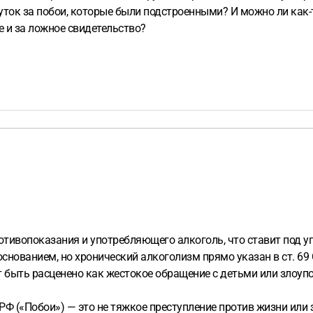
0суток за побои, которые были подстроенными? И можно ли ка
е и за ложное свидетельство?
тивопоказания и употребляющего алкоголь, что ставит под у
основанием, но хронический алкоголизм прямо указан в ст. 6
т быть расценено как жестокое обращение с детьми или злоуп
 РФ («Побои») — это не тяжкое преступление против жизни или 