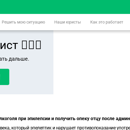
Решить мою ситуацию
Наши юристы
Как это работает
 👨🏻‍⚖️
ать дальше.
!
лкоголя при эпилепсии и получить опеку отцу после адми
ека, который эпелептик и нарушает противопоказание употреб