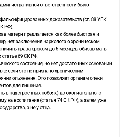
 административной ответственности было
сфальсифицированных доказательств (ст. 88 УПК
УК РФ).
рав матери предлагается как более быстрая и
мер, нет заключения нарколога о хроническом
раничить права сроком до 6 месяцев, обязав мать
 статье 69 СК РФ.
хического состояния, но нет достаточных оснований
аже если это не признано хроническим
оянии опьянения. Это позволяет органам опеки
ентов для лишения.
сть в подстроенных побоях) до окончательного
му на воспитание (статья 74 СК РФ), а затем уже
сударства, а не у отца.