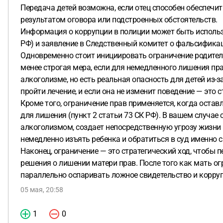
Передача детей возможна, если отец способен обеспечит
результатом оговора или подстроенных обстоятельств.
Информация о коррупции в полиции может быть использ
РФ) и заявление в Следственный комитет о фальсификаци
Одновременно стоит инициировать ограничение родительс
менее строгая мера, если для немедленного лишения пра
алкоголизме, но есть реальная опасность для детей из-
пройти лечение, и если она не изменит поведение — это
Кроме того, ограничение прав применяется, когда оставл
для лишения (пункт 2 статьи 73 СК РФ). В вашем случае
алкоголизмом, создает непосредственную угрозу жизни 
немедленно изъять ребенка и обратиться в суд именно 
Наконец, ограничение — это стратегический ход, чтобы 
решения о лишении матери прав. После того как мать огр
параллельно оспаривать ложное свидетельство и коррупци
05 мая, 20:58
1
0