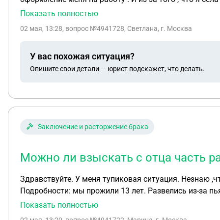
уже две недели . но с прошлой работы мне не отдают
Показать полностью
организация оплатила мне медкомиссию. И получаетс
02 мая, 13:28
, вопрос №4941728, Светлана, г. Москва
могу ли я забрать свою медкнижку
У вас похожая ситуация?
Опишите свои детали — юрист подскажет, что делать.
Заключение и расторжение брака
Можно ли взыскать с отца часть ра
Здравствуйте. У меня тупиковая ситуация. Незнаю ,что делать. Сын подросток, 14 лет. Изьявил желание жить у папы, чтоб не пе
Подробности: мы прожили 13 лет. Развелись из-за пьянства. Муж дв
стабильно(пол года ребёнка содержала я) Образ жизни не поменялся. После развода мы с сыном ушли на съёмную квар
Показать полностью
меня не было. Мы прожили два года. Я купила свою квартиру, но в