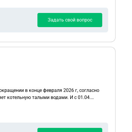
ребенка не
Задать свой вопрос
кращении в конце февраля 2026 г, согласно
 и остальные работники ходим в здание просто