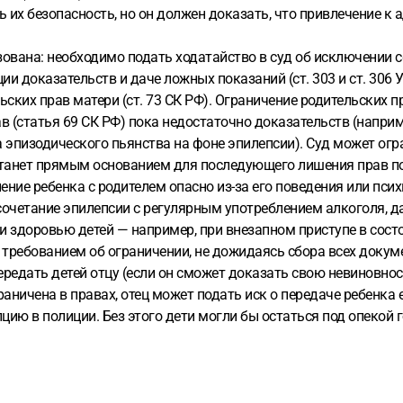
ь их безопасность, но он должен доказать, что привлечение к
ована: необходимо подать ходатайство в суд об исключении 
и доказательств и даче ложных показаний (ст. 303 и ст. 306 
ких прав матери (ст. 73 СК РФ). Ограничение родительских п
в (статья 69 СК РФ) пока недостаточно доказательств (напри
за эпизодического пьянства на фоне эпилепсии). Суд может ог
 станет прямым основанием для последующего лишения прав по
ение ребенка с родителем опасно из-за его поведения или пси
 сочетание эпилепсии с регулярным употреблением алкоголя, д
и здоровью детей — например, при внезапном приступе в сост
с требованием об ограничении, не дожидаясь сбора всех докум
передать детей отцу (если он сможет доказать свою невиновно
аничена в правах, отец может подать иск о передаче ребенка е
ю в полиции. Без этого дети могли бы остаться под опекой го