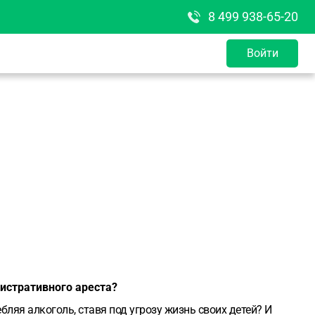
8 499 938-65-20
Войти
нистративного ареста?
ляя алкоголь, ставя под угрозу жизнь своих детей? И