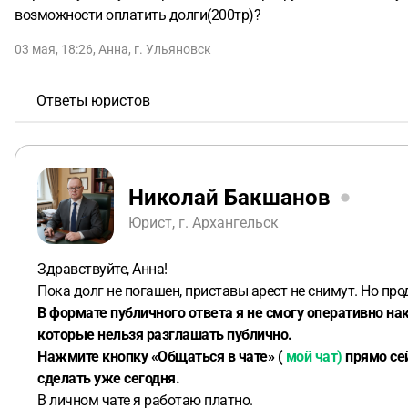
возможности оплатить долги(200тр)?
03 мая, 18:26
,
Анна
,
г. Ульяновск
Ответы юристов
Николай Бакшанов
Юрист, г. Архангельск
Здравствуйте, Анна!
Пока долг не погашен, приставы арест не снимут. Но про
В формате публичного ответа я не смогу оперативно на
которые нельзя разглашать публично.
Нажмите кнопку «Общаться в чате» (
мой чат)
прямо сей
сделать уже сегодня.
В личном чате я работаю платно.