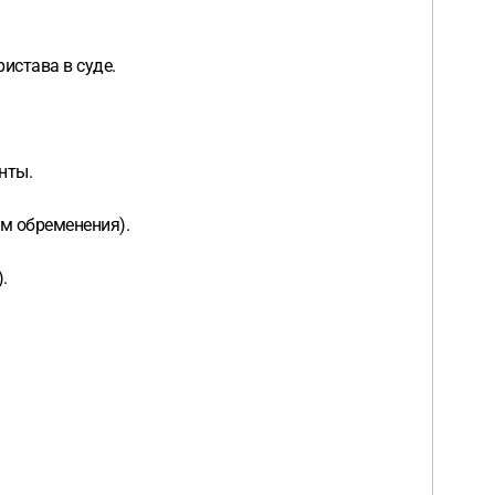
истава в суде.
нты.
м обременения).
.