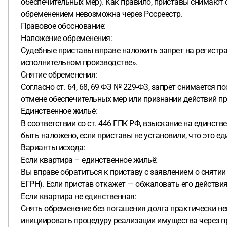
обеспечительных мер). Как правило, приставы снимают 
обременением невозможна через Росреестр.
Правовое обоснование:
Наложение обременения:
Судебные приставы вправе наложить запрет на регистр
исполнительном производстве».
Снятие обременения:
Согласно ст. 64, 68, 69 ФЗ № 229-ФЗ, запрет снимается
отмене обеспечительных мер или признании действий п
Единственное жильё:
В соответствии со ст. 446 ГПК РФ, взыскание на единст
быть наложено, если приставы не установили, что это ед
Варианты исхода:
Если квартира – единственное жильё:
Вы вправе обратиться к приставу с заявлением о снятии
ЕГРН). Если пристав откажет — обжаловать его действия в
Если квартира не единственная:
Снять обременение без погашения долга практически н
инициировать процедуру реализации имущества через прис