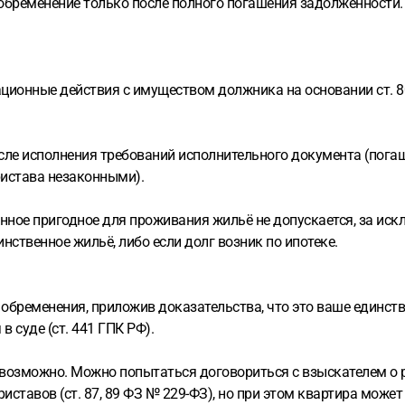
обременение только после полного погашения задолженности.
ационные действия с имуществом должника на основании ст. 
 после исполнения требований исполнительного документа (пога
ристава незаконными).
венное пригодное для проживания жильё не допускается, за и
инственное жильё, либо если долг возник по ипотеке.
 обременения, приложив доказательства, что это ваше единств
 суде (ст. 441 ГПК РФ).
евозможно. Можно попытаться договориться с взыскателем о 
тавов (ст. 87, 89 ФЗ № 229-ФЗ), но при этом квартира может 