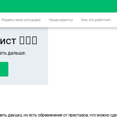
Решить мою ситуацию
Наши юристы
Как это работает
 👨🏻‍⚖️
ать дальше.
!
пить двушку, но есть обременения от приставов, что можно сд