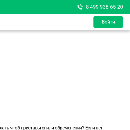
8 499 938-65-20
Войти
елать чтоб приставы сняли обременения? Если нет