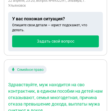
22 апреля, 23:20
, вопрос №4932291, Эльвира, г.
претендовал на наследство?
Ульяновск
У вас похожая ситуация?
Опишите свои детали — юрист подскажет, что
делать.
Задать свой вопрос
Семейное право
Здравствуйте, муж находится на сво
контрактник, в едином пособии на детей нам
отказывают, семья многодетная, причина
отказа превышение дохода, выплаты мужа
считают в доход