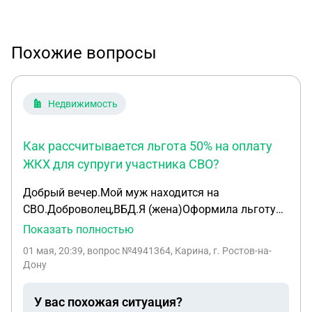
Похожие вопросы
Недвижимость
Как рассчитывается льгота 50% на оплату
ЖКХ для супруги участника СВО?
Добрый вечер.Мой муж находится на
СВО.Доброволец,ВБД.Я (жена)Оформила льготу
50%оплату ЖКХ.Хотелось узнать
Показать полностью
информацию,как производится расчет этой
01 мая, 20:39
, вопрос №4941364, Карина, г. Ростов-на-
льготы.При оплате дома примерно7000, выплата
Дону
приходит 1200.В УСЗН сказали,что считают по
нормативам на одного человека.Живем в
У вас похожая ситуация?
частном доме.Газ,свет,вода стоят