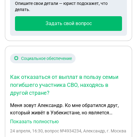
Опишите свои детали — юрист подскажет, что
счётчики.Бюджетникам 100%.5000р
делать.
заплатили,5000 вернули.
Задать свой вопрос
Социальное обеспечение
Как отказаться от выплат в пользу семьи
погибшего участника СВО, находясь в
другой стране?
Меня зовут Александр. Ко мне обратился друг,
который живёт в Узбекистане, но является
гражданином РФ. Его сын с семьёй проживал в
Показать полностью
России. Недавно семья сына получила извещение,
24 апреля, 16:30
, вопрос №4934234, Александр, г. Москва
что сын погиб на СВО. Жена сына обратилась к