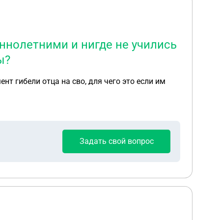
еннолетними и нигде не учились
ы?
нт гибели отца на сво, для чего это если им
Задать свой вопрос