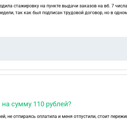
ак как был подписан трудовой договор, но в одном экземпляре и он
и, что 15 мая, после инвентаризации, почему практически м
рассчитать в последний день отработки. Подскажите как мне поступить дальше
 на сумму 110 рублей?
ей, не отпираясь оплатила и меня отпустили, стоит переж