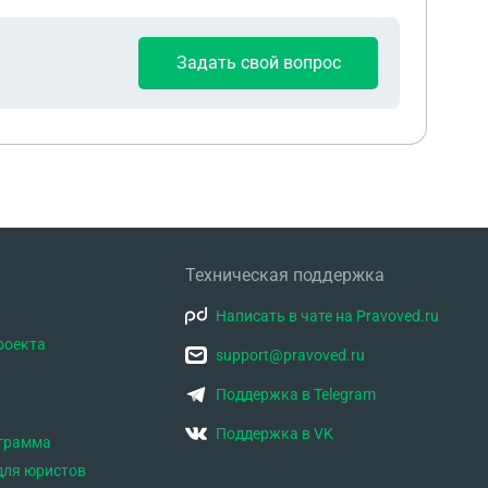
собираюсь. Прошу подсказать в какие органы
Задать свой вопрос
Техническая поддержка
Написать в чате на Pravoved.ru
роекта
support@pravoved.ru
Поддержка в Telegram
Поддержка в VK
ограмма
для юристов