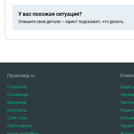
владельцу домов отдыха и выяснить, когда те верну
необходимо обратиться .
У вас похожая ситуация?
Опишите свои детали — юрист подскажет, что делать.
Правовед.ru
Клие
О проекте
Задать
О команде
Заказа
Вакансии
Часты
Контакты
Наши 
СМИ о нас
Отзыв
Пресс-центр
Гаран
Наши партнёры
Журна