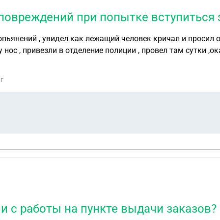
 повреждений при попытке вступиться 
 нос , привезли в отделение полиции , провел там сутки ,о
ло ни формы ни головного убора ни средств защиты , что очень ст
рг
и с работы на пункте выдачи заказов?