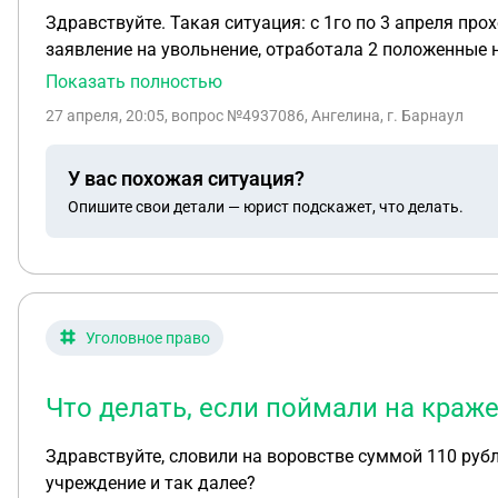
Здравствуйте. Такая ситуация: с 1го по 3 апреля проходила стажировку на пункте выдачи заказов на вб. 7 числа вышла уже работать, 16 апреля написала
заявление на увольнение, отработала 2 положенные недели, т
получу свои деньги за обработанные дни, они сказал
Показать полностью
должны 
27 апреля, 20:05
, вопрос №4937086, Ангелина, г. Барнаул
У вас похожая ситуация?
Опишите свои детали — юрист подскажет, что делать.
Уголовное право
Что делать, если поймали на краже
Здравствуйте, словили на воровстве суммой 110 рубл
учреждение и так далее?