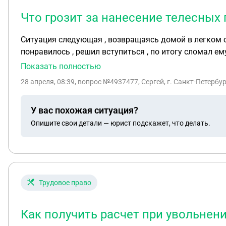
Что грозит за нанесение телесных
Ситуация следующая , возвращаясь домой в легком опьянений , увидел как лежащий человек кричал и просил о помощи , над ним стоял человек и мне это не
понравилось , решил вступиться , по итогу сломал ему
полиции , хотя не сказал бы что это он , потому что не бы
Показать полностью
увезли на скорой , он написал заявление . вышел он от туда довольно быстро . После суток ареста , заплатил 500 рублей и меня отпустили с подпиской о
28 апреля, 08:39
, вопрос №4937477, Сергей, г. Санкт-Петербу
невыезде , что следует за этим ?
У вас похожая ситуация?
Опишите свои детали — юрист подскажет, что делать.
Трудовое право
Как получить расчет при увольнени