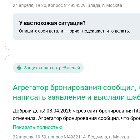
24 апреля, 19:20
, вопрос №4934329, Влада, г. Москва
У вас похожая ситуация?
Опишите свои детали — юрист подскажет, что делать.
Защита прав потребителей
Агрегатор бронирования сообщил, 
написать заявление и выслали ша
Добрый день! 08.04.2026 через сайт бронирования https://mirturbaz.ru/ был забронирован дом для отдыха, внесена предоплата. В течение часа эту бронь я
отменила. Агрегатор бронирования сообщил, что бронь
заявление мною был заполнен , после долгих моих зв
Показать полностью
течение 10 рабочих дней. Сегодня 10 рабочий день, 
22 апреля, 19:59
, вопрос №4932114, Людмила, г. Москва