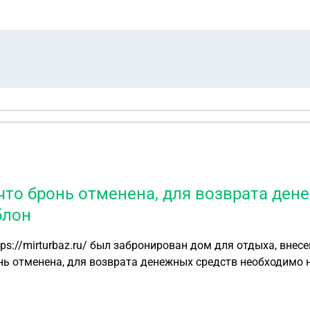
что бронь отменена, для возврата де
блон
 отменена, для возврата денежных средств необходимо напис
онков и писем на электронную почту , мне сообщили , что 
денежные средства не возвращены , а агрегатор бронирован