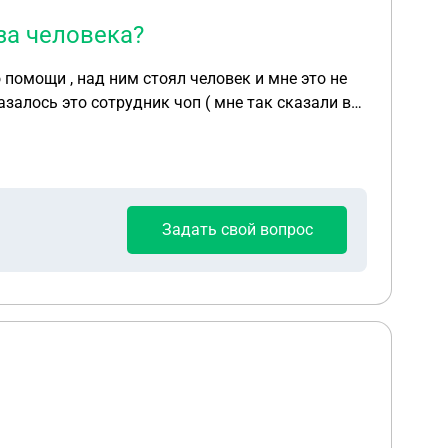
за человека?
казалось это сотрудник чоп ( мне так сказали в
ранно + он был 1 ) потерпевшего
Задать свой вопрос