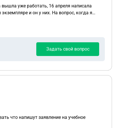
 у них. На вопрос, когда я
есяц я должа ждать этого числа, ведь по закону
Задать свой вопрос
ивать что напишут заявление на учебное