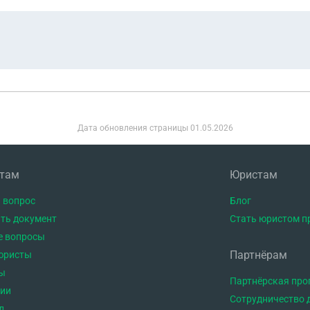
т им деньги. Оазбираться с владельцем дома отдыха я не 
Дата обновления страницы
01.05.2026
нтам
Юристам
 вопрос
Блог
ть документ
Стать юристом п
е вопросы
Партнёрам
юристы
ы
Партнёрская пр
тии
Сотрудничество 
л