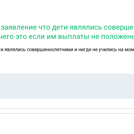
ь заявление что дети являлись соверш
я чего это если им выплаты не положен
ти являлись совершеннолетними и нигде не учились на моме