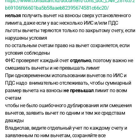
https://www.consultant.ru/document/cons_doc_LAW_28165/2
b69106f66601ba5b58aaeb82395674581c66c20/
нельзя
получить вычет на взносы сверх установленного
лимита, даже если у вас несколько ИИС и/или ПДС
льготы вычеты теряются только по закрытому счету, если
нарушены условия
по остальным счетам право на вычет сохраняется, если
условия соблюдены
ФНС проверяет каждый счет
отдельно
, поэтому важно не
смешивать вычеты и не превышать лимит
При одновременном использовании вычетов по ИИС и
ПДС надо внимательно отслеживать, чтобы суммарный
размер вычета на взносы
не превышал
лимит по всем
счетам
чтобы не было ошибочного дублирования или смешения
вычетов, заявить вычет по одним и тем же средствам
дважды
Владислав, ведите отдельный учет по каждому счету и
заявленным по ним вычетам, сохраняйте все