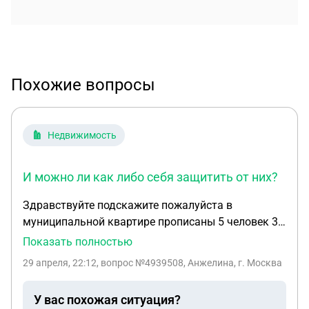
Похожие вопросы
Недвижимость
И можно ли как либо себя защитить от них?
Здравствуйте подскажите пожалуйста в
муниципальной квартире прописаны 5 человек 3
взрослых и 2 детей. 2 взрослых постоянно платят
Показать полностью
за коммунальные услуги. Но 3 прописанная не
29 апреля, 22:12
, вопрос №4939508, Анжелина, г. Москва
платит за себя и своих детей. За коммунальные
услуги есть долг. Судебные приставы получают
У вас похожая ситуация?
деньги по исполнительным производствам