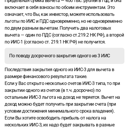
Предельная сумма вычета — 400 тыс. рублей в год, и она
включает в себя взносы по обоим инструментам. Это
означает, что Вы, как инвестор, можете использовать
льготы по ИИС и ПДС одновременно, но не одновременно
по двум разным вычетам. Получить два налоговых
вычета — один по ПДС (согласно ст.219.2 НК РФ), а второй
по ИИС-1 (согласно ст. 219.1 НК РФ) не получится.
По поводу досрочного закрытия одного из 3 ИИС
Последствия закрытия одного из ИИС-3 для вычета в
размере финансового результата такие.
Если у Вас открыто несколько счетов ИИС-3 типа, то при
закрытии одного из счетов (в т.ч. досрочно) по
остальным ИИС-3 льгота на доход не теряется. Вычет на
доход можно будет получить при закрытии счета (при
условии достижения минимального срока владения).
Если Вы хотите освободить прибыль от налога на
нескольких ИИС-3, их надо будет закрывать в разные