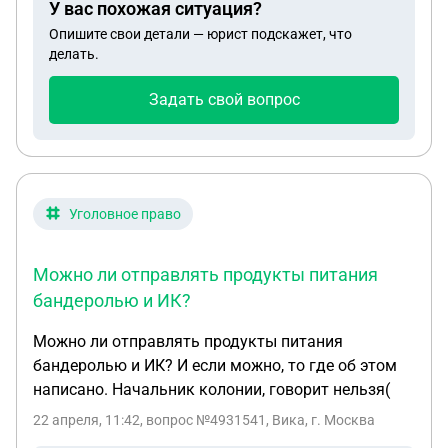
У вас похожая ситуация?
свидетельстве написано что годен с
Опишите свои детали — юрист подскажет, что
незначительными ограничениями, на мед.
делать.
обследование не направили, документы не
смотрели. Я подала жалобу сначала на
Задать свой вопрос
призванную комиссию, они ответили что на
основании моего заявления будет проведено кмо
в весенний призыв, дату сообщим дополнительно.
Но весенний призыв до 15 июля, а сыну 18 лет
исполняется 30 июня. Он сейчас учится в школе,
Уголовное право
планирует поступать в вуз. Не потеряет ли он
отсрочку на учебу если будет проходить кмо
Можно ли отправлять продукты питания
после 18 лет? И как быть, если они они признают
бандеролью и ИК?
его годным после кмо? Они смогут его призвать в
армию не дав отсрочку на учебу? И можно ли
Можно ли отправлять продукты питания
имея отсрочку поменять категорию на В и
бандеролью и ИК? И если можно, то где об этом
получить военный билет?
написано. Начальник колонии, говорит нельзя(
22 апреля, 11:42
, вопрос №4931541, Вика, г. Москва