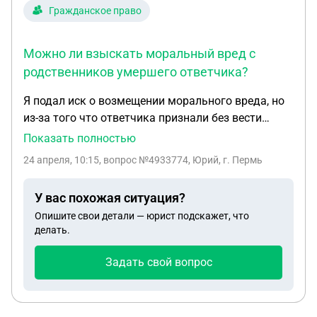
что наш турагент не бронировал путевку. В итоге
Гражданское право
часть суммы была переведена на мой счет спустя
4 дня, а оставшаяся сумма через полтора месяца.
Можно ли взыскать моральный вред с
На мой вопрос относительно компенсации
родственников умершего ответчика?
турагент сказал что он может мне предложить
бесплатную путевку в Турцию или Египет. Но я не
Я подал иск о возмещении морального вреда, но
хочу больше с ним связываться. Хотелось бы
из-за того что ответчика признали без вести
получить разъяснения могу ли через суд
пропавшим иск приостановили. Сегодня мне
Показать полностью
потребовать от него компенсацию, а также
позвонили из суда и сказали что его признали
моральный вред.. Если есть грамотный адвокат
24 апреля, 10:15
, вопрос №4933774, Юрий, г. Пермь
умершим. Есть ли возможность взыскать
который возьмется за это дело, то хотелось бы
моральный вред с родственников?
взыскать через суд.
У вас похожая ситуация?
Опишите свои детали — юрист подскажет, что
делать.
Задать свой вопрос