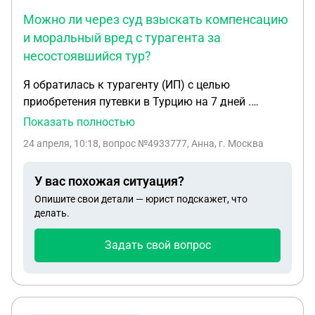
Можно ли через суд взыскать компенсацию
и моральный вред с турагента за
несостоявшийся тур?
Я обратилась к турагенту (ИП) с целью
приобретения путевки в Турцию на 7 дней .
Денежные средства были внесены в полном
Показать полностью
объеме посредством банковского перевода.
24 апреля, 10:18
, вопрос №4933777, Анна, г. Москва
Однако никаких билетов и ваучеров он мне не
прислал, а за сутки перед предполагаемым
У вас похожая ситуация?
вылетом я получила смс от него что тур не
Опишите свои детали — юрист подскажет, что
состоится без объяснения причины. Позднее было
делать.
получено ещё одно сообщение с объяснением, что
произошёл технический сбой, и обещание вернуть
Задать свой вопрос
деньги по возвращении из командировки. Я
писала ему претензию, ответа не последовало.
Обратилась к туроператору через который мы
должны были лететь, они мне написали письмо