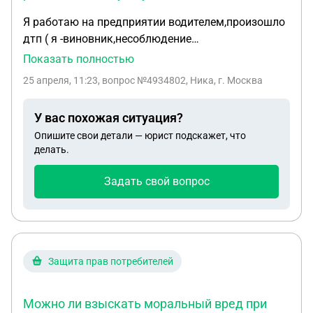
Я работаю на предприятии водителем,произошло
дтп ( я -виновник,несоблюдение
дистанции).Страховая компания оценила ущерб
Показать полностью
по ОСАГО в 61000 р.Потерпевший сделал
25 апреля, 11:23
, вопрос №4934802, Ника, г. Москва
независимую экспертизу и подал иск в суд на
предприятие,где я работаю.Суд удовлетворил иск
У вас похожая ситуация?
пострадавшего на сумму 131000р ( независимая
Опишите свои детали — юрист подскажет, что
экспертиза+ услуги адвоката+
делать.
госпошлина).Предприятие предлагает мне
возместить эту сумму(131000). Какие мои
Задать свой вопрос
действия,чтобы не оплачивать?
Защита прав потребителей
Можно ли взыскать моральный вред при