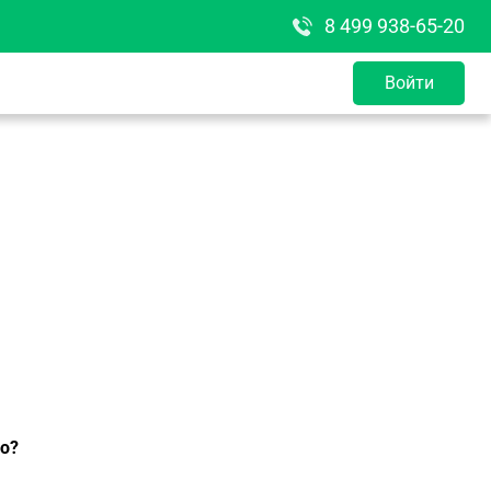
8 499 938-65-20
Войти
но?