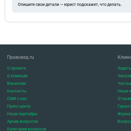
Опишите свои детали — юрист подскажет, что делать.
Правовед.ru
Клие
О проекте
Задать
О команде
Заказа
Вакансии
Часты
Контакты
Наши 
СМИ о нас
Отзыв
Пресс-центр
Гаран
Наши партнёры
Журна
Архив вопросов
Вопро
Категории вопросов