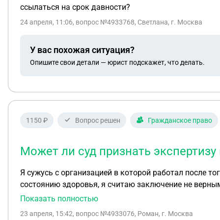
ссылаться на срок давности?
24 апреля, 11:06
, вопрос №4933768, Светлана, г. Москва
У вас похожая ситуация?
Опишите свои детали — юрист подскажет, что делать.
1150 ₽
Вопрос решен
Гражданское право
Может ли суд признать экспертизу
Я сужусь с организацией в которой работал после то
состоянию здоровья, я считаю заключение не верным и ошибочным. В предварительному судебном заседании судья посоветовал пройти независимую мед
экспертизу в течении месяца. Я самостоятельно заня
Показать полностью
мою электронную почту заверенные скан копии экспертизы, а оригина
23 апреля, 15:42
, вопрос №4933076, Роман, г. Москва
нужен оригинал и перенёс слушание дела. Также доб