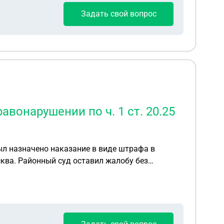
Задать свой вопрос
вонарушении по ч. 1 ст. 20.25
ыл назначено наказание в виде штрафа в
уда и в каую
ции? Решение районного суда я получил на
станавливать сроки обжалования? Жалобу на