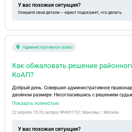
У вас похожая ситуация?
Опишите свои детали — юрист подскажет, что делать.
Административное право
Как обжаловать решение районного 
КоАП?
Добрый день. Совершил административное правонару
двойном размере. Несогласившись с решением судьи, подал жалобу в вышестоящий районный суд в городе Москва. 
удовлетворения и подтвердил правильность решения мирового судьи
Показать полностью
инстанцию мне для этого обращаться? Московский г
22 апреля, 15:20
, вопрос №4931757, Максим, г. Москва
руки спустя 2 месяца после его вынесения. Решение
решение районного суда я напрямую должен подава
У вас похожая ситуация?