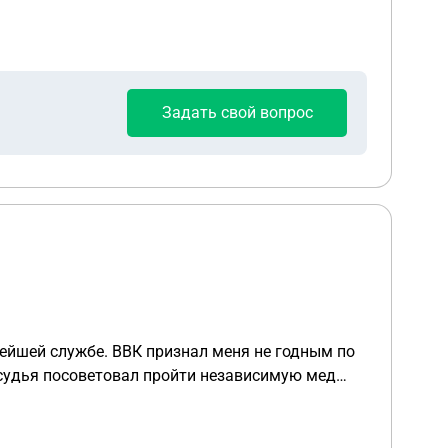
Задать свой вопрос
нейшей службе. ВВК признал меня не годным по
ного срока мне сделали экспертизу, выслав на
но сказал что
 последствия в случае проигрыша и обжаловании