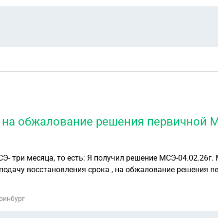
изнать экспертизу не законной?
, на обжалование решения первичной 
Э- три месяца, то есть: Я получил решение МСЭ-04.02.26г
 на подачу восстановления срока , на обжалование решения
еня: от 6: до1₽ месяцев с даты получения отказа в назнач
азвёрнутый ответ, в течении дня.
еринбург