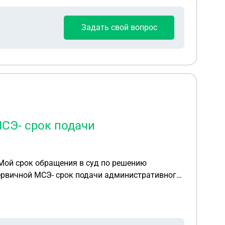
Задать свой вопрос
МСЭ- срок подачи
. Мой срок обращения в суд по решению
 первичной МСЭ- срок подачи административного
ении обжалования на решение первичной МСЭ,-