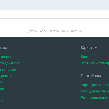
Дата обновления страницы
25.04.2026
нтам
Юристам
 вопрос
Блог
ть документ
Стать юристом п
е вопросы
Партнёрам
юристы
ы
Партнёрская пр
тии
Сотрудничество 
л
Рекламодателям
сы