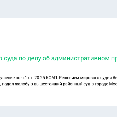
суда по делу об административном пра
шение по ч.1 ст. 20.25 КОАП. Решением мирового судьи б
Районный суд оставил жалобу без
. Решение вступило в силу. Могу ли я опротестовать решение районного с
ородской суд или Второй кассационный суд общей юрисдик
 хранилось в суде и невыдалось на руки. Надо ли мне вос
ть в вышестоящюю инстанцию или через районный суд?