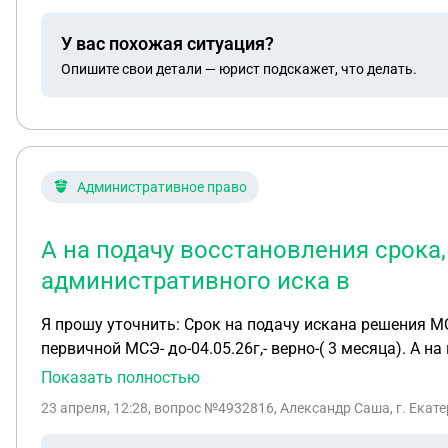
решения суда во второй инстанции? Может ли суд пр
У вас похожая ситуация?
Опишите свои детали — юрист подскажет, что делать.
Административное право
А на подачу восстановления срока
административного иска в
Я прошу уточнить: Срок на подачу искана решения МС
первичной МСЭ- до-04.05.26г,- верно-( 3 месяца). А
иска в райсуд , по месту нахождения областного у м
Показать полностью
верно-??? Или Я все неправильно понял-??? Жду ваш р
23 апреля, 12:28
, вопрос №4932816, Александр Саша, г. Екат