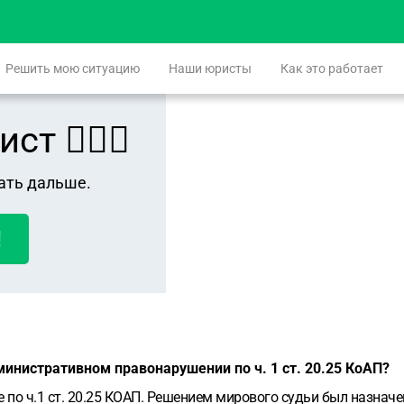
Решить мою ситуацию
Наши юристы
Как это работает
 👨🏻‍⚖️
ать дальше.
!
инистративном правонарушении по ч. 1 ст. 20.25 КоАП?
о ч.1 ст. 20.25 КОАП. Решением мирового судьи был назначе