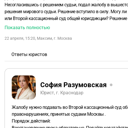
Несогласившись с решением судьи, подал жалобу в вышестоящий районный суд в городе Москва. Районный суд оставил жалобу без удовлетворения и подтвердил правильность
решения мирового судьи. Решение вступило в силу. Могу ли я опротестовать решение районного суда и в каую инстанцию мне для этого 
или Второй кассационный суд общей юрисдикции? Решение ра
руки. Надо ли мне восстанавливать сроки обжалования? Ж
Показать полностью
суд?
22 апреля, 15:20
,
Максим
,
г. Москва
Ответы юристов
София Разумовская
Юрист, г. Краснодар
Жалобу нужно подавать во Второй кассационный суд о
правонарушениях, принятых судами Москвы .
Порядок действий:
Восстановление срока обязательно. Подайте ходатайств