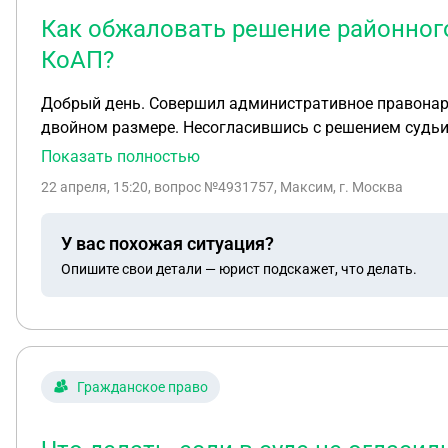
Как обжаловать решение районного 
КоАП?
Добрый день. Совершил административное правонару
двойном размере. Несогласившись с решением судьи, подал жалобу в вышестоящий районный суд в городе Москва. 
удовлетворения и подтвердил правильность решения мирового судьи
Показать полностью
инстанцию мне для этого обращаться? Московский г
22 апреля, 15:20
, вопрос №4931757, Максим, г. Москва
руки спустя 2 месяца после его вынесения. Решение
решение районного суда я напрямую должен подава
У вас похожая ситуация?
Опишите свои детали — юрист подскажет, что делать.
Гражданское право