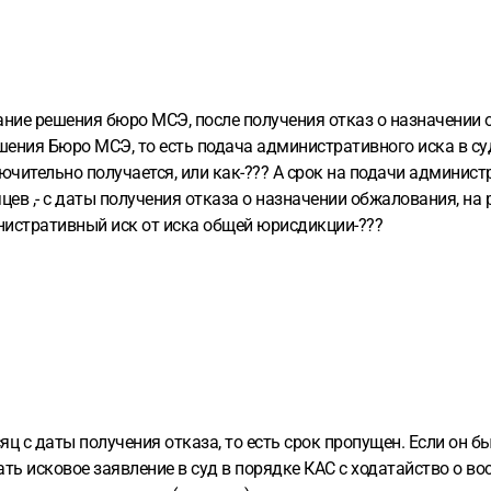
ание решения бюро МСЭ, после получения отказ о назначении
ния Бюро МСЭ, то есть подача административного иска в суд -
лючительно получается, или как-??? А срок на подачи админист
ев ,- с даты получения отказа о назначении обжалования, на 
нистративный иск от иска общей юрисдикции-???
ц с даты получения отказа, то есть срок пропущен. Если он 
ать исковое заявление в суд в порядке КАС с ходатайство о в