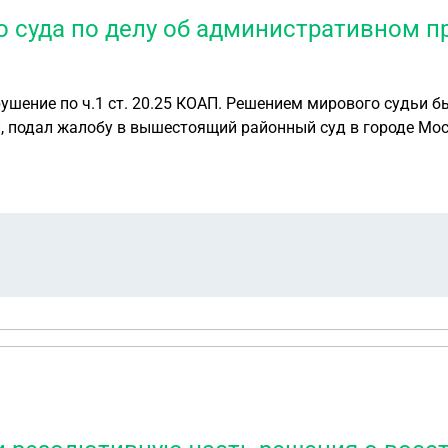
суда по делу об административном пра
шение по ч.1 ст. 20.25 КОАП. Решением мирового судьи б
Районный суд оставил жалобу без
. Решение вступило в силу. Могу ли я опротестовать решение районного с
ородской суд или Второй кассационный суд общей юрисдик
 хранилось в суде и невыдалось на руки. Надо ли мне вос
ть в вышестоящюю инстанцию или через районный суд?