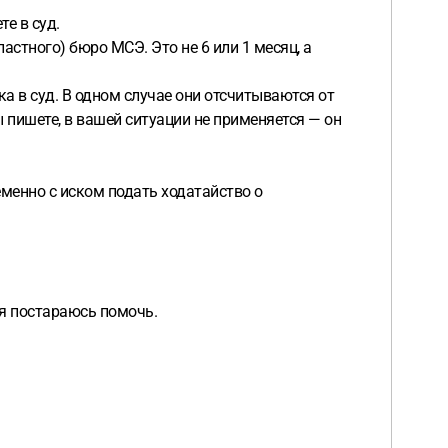
е в суд.
ластного) бюро МСЭ. Это не 6 или 1 месяц, а
а в суд. В одном случае они отсчитываются от
ы пишете, в вашей ситуации не применяется — он
еменно с иском подать ходатайство о
 я постараюсь помочь.