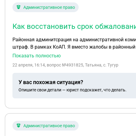
Административное право
Как восстановить срок обжалован
Районная админитсрация на административной комис
штраф. В рамках КоАП. Я вместо жалобы в районный 
принятии административного искового заявления, в 
Показать полностью
и должна быть подана жалоба а не исковое. Соответс
22 апреля, 16:14
, вопрос №4931825, Татьяна, с. Тугур
вопрос как восстановить сроки. Мне был дан ответ:с
я во время воспользовалась своими процессуальными
У вас похожая ситуация?
11-ААД19-4 в котором прописано, что не соблюдение
Опишите свои детали — юрист подскажет, что делать.
Возможно у опытных юристов есть другой пример, на
Административное право