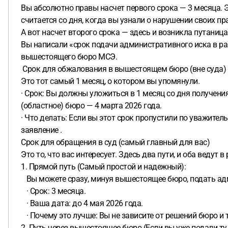
Вы абсолютно правы насчет первого срока — 3 месяца. 
считается со дня, когда вы узнали о нарушении своих прав
А вот насчет второго срока — здесь и возникла путаница
Вы написали «срок подачи административного иска в ра
вышестоящего бюро МСЭ.
️ Срок для обжалования в вышестоящем бюро (вне суда)
Это тот самый 1 месяц, о котором вы упомянули.
· Срок: Вы должны уложиться в 1 месяц со дня получени
(областное) бюро — 4 марта 2026 года.
· Что делать: Если вы этот срок пропустили по уважите
заявление .
Срок для обращения в суд (самый главный для вас)
Это то, что вас интересует. Здесь два пути, и оба ведут в
1. Прямой путь (Самый простой и надежный):
Вы можете сразу, минуя вышестоящее бюро, подать адми
· Срок: 3 месяца.
· Ваша дата: до 4 мая 2026 года.
· Почему это лучше: Вы не зависите от решений бюро и 
2. Путь через вышестоящее бюро (Если вы уже подали ту