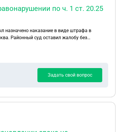
вонарушении по ч. 1 ст. 20.25
ыл назначено наказание в виде штрафа в
уда и в каую
ции? Решение районного суда я получил на
станавливать сроки обжалования? Жалобу на
Задать свой вопрос