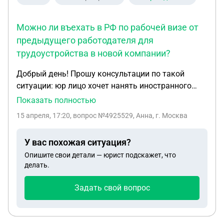
Можно ли въехать в РФ по рабочей визе от
предыдущего работодателя для
трудоустройства в новой компании?
Добрый день! Прошу консультации по такой
ситуации: юр лицо хочет нанять иностранного
гражданина (Турция) на работу. Ранее
Показать полностью
иностранный гражданин уже работал на
15 апреля, 17:20
, вопрос №4925529, Анна, г. Москва
территории РФ (Краснодар), у нее до сих пор есть
действующая многократная рабочая виза (до
У вас похожая ситуация?
мая 2027 года), оформленная прежним
Опишите свои детали — юрист подскажет, что
работодателем (ООО в Краснодаре). Сейчас
делать.
гражданин находится в Турции Вопрос: может ли
иностранный гражданин въехать в РФ по этой
Задать свой вопрос
визе для работы в нашей компании в Москве?