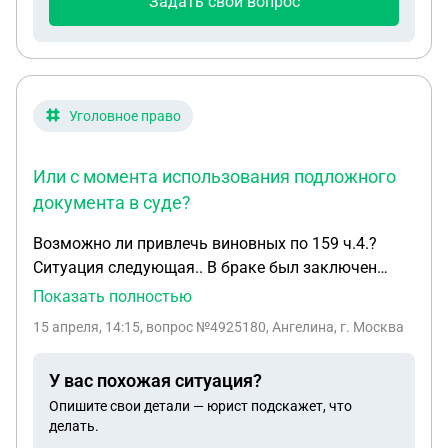
Задать свой вопрос
что он ответил что я рожала для себя и что у него
есть какие то наши переписки, а если и назначат
алименты он сделает их минимальными. Вопрос,
может ли переписка о том что я не собираюсь
подавать на алименты быть аргументом для суда
Уголовное право
и отказом в назначении алиментов?
Или с момента использования подложного
документа в суде?
Возможно ли привлечь виновных по 159 ч.4.?
Ситуация следующая.. В браке был заключен
договор ДДУ на 2 квартиры. За месяц до
Показать полностью
расторжения брака, а именно в 2015 году, бывший
15 апреля, 14:15
, вопрос №4925180, Ангелина, г. Москва
супруг воспользовавшись моим паспортом и
подискав невыясненное по сей день лицо-девушку
У вас похожая ситуация?
похожую внешне на меня,пришли к нотариусу и
Опишите свои детали — юрист подскажет, что
получили согласие нотариальное от «моего лица»
делать.
в котором якобы я даю согласие на отчуждение и