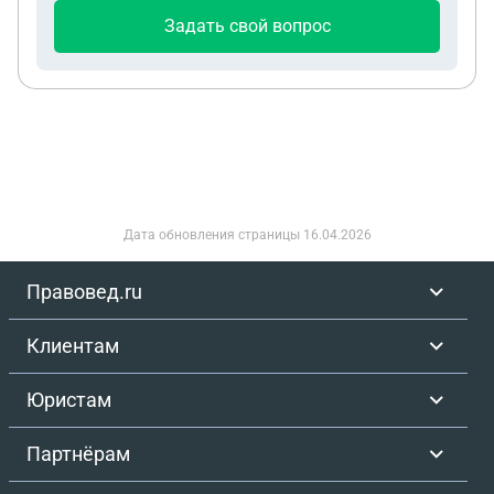
распоряжение бывшим мужем прав требования
Задать свой вопрос
по договорам дду. Затем через несколько дней
муж переоформил права требования на свою
мать. Отмечу то, что после развода я не
производила раздел совместной собственности.
Затем, в 2017 году, когда квартиры достроились,
мать мужа используя нотариальное согласие от
моего лица регистрирует право собственности в
Росреестре. И лишь в 2018 году через общего с
Дата обновления страницы
16.04.2026
мужем знакомого, я узнаю о том что квартиры
находятся в собственности у матери мужа.
Правовед.ru
Находясь в недоумении, заказала выписку из
ЕГРН и эта информация подтвердилась. В этом
Клиентам
же году подаю в суд ещё не зная что существует
это согласие поддельное. В суде (2018 год)
Юристам
сторона ответчика: муж бывший и его мать
предоставляют то самое согласие. Я видя его с
Партнёрам
абсолютным удивлением сообщаю суду что этого
согласия я не подписывала. Дальше год судебных