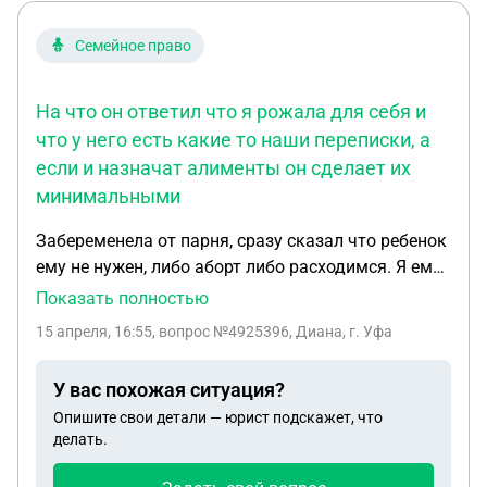
Семейное право
На что он ответил что я рожала для себя и
что у него есть какие то наши переписки, а
если и назначат алименты он сделает их
минимальными
Забеременела от парня, сразу сказал что ребенок
ему не нужен, либо аборт либо расходимся. Я ему
сказала рожу для себя, на алименты подавать не
Показать полностью
буду. Родила, по очень большим просьбам
15 апреля, 16:55
, вопрос №4925396, Диана, г. Уфа
помогал деньгами, но для этого нужно было
очень уговаривать. С ребенком не желает
У вас похожая ситуация?
общаться. Сейчас нахожусь в очень сложной
Опишите свои детали — юрист подскажет, что
ситуации, попросила еще раз о помощи, не хочет
делать.
помогать. Сказала что тогда пойду на
установление отцовства подавать и алименты. На