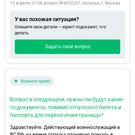
13 апреля, 07:38
, вопрос №4922207, Наталья, г. Москва
мфц, НО в одной из комнат интересы
собственника представляет дочь и у неё
У вас похожая ситуация?
генеральная доверенность, может она по этой
Опишите свои детали — юрист подскажет, что
доверенности даст согласие или нужен какой то
делать.
другой документ, то какой, и одна комната
принадлежит администрации города, что нужно
Задать свой вопрос
от них какой документ. Спасибо
Военное право
Вопрос в следующем, нужны ли будут какие-
то документы, помимо отпускного билета и
паспорта для пересечения границы?
Здравствуйте. Действующий военнослужащий в
ВС РФ, на время отпуска планирую поехать в