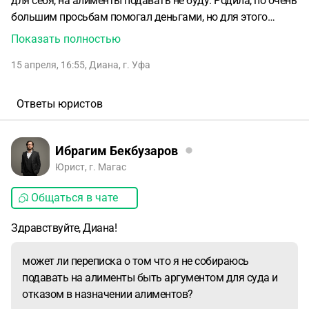
для себя, на алименты подавать не буду. Родила, по очень
большим просьбам помогал деньгами, но для этого
нужно было очень уговаривать. С ребенком не желает
Показать полностью
общаться. Сейчас нахожусь в очень сложной ситуации,
15 апреля, 16:55
,
Диана
,
г. Уфа
попросила еще раз о помощи, не хочет помогать. Сказала
что тогда пойду на установление отцовства подавать и
алименты. На что он ответил что я рожала для себя и что
Ответы юристов
у него есть какие то наши переписки, а если и назначат
алименты он сделает их минимальными. Вопрос, может
ли переписка о том что я не собираюсь подавать на
Ибрагим Бекбузаров
алименты быть аргументом для суда и отказом в
Юрист, г. Магас
назначении алиментов?
Общаться в чате
Здравствуйте, Диана!
может ли переписка о том что я не собираюсь
подавать на алименты быть аргументом для суда и
отказом в назначении алиментов?