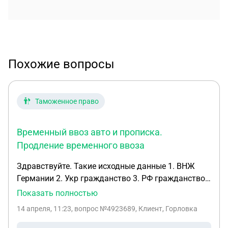
Похожие вопросы
Таможенное право
Временный ввоз авто и прописка.
Продление временного ввоза
Здравствуйте. Такие исходные данные 1. ВНЖ
Германии 2. Укр гражданство 3. РФ гражданство
Был ввезен автомобиль (оформлен на жену, а не
Показать полностью
на декларанта) по процедуре временного ввоза
14 апреля, 11:23
, вопрос №4923689, Клиент, Горловка
из ЕС в Беларусь. Временный ввоз на полгода. В
Декларации указано, что авто будет находится на