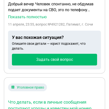
Добрый вечер Человек спонтанно, не обдумав
подает документы на СВО, это по телефону
отправил по вацапу, сам человек ни куда не ходил
Показать полностью
и бумажные документы не относил. Можно ли
11 апреля, 23:55
, вопрос №4921282, Патимат, г. Сочи
отказаться от СВО ? Есть какие то правилаили
что-то чтобы можно было отказаться от СВО ?
У вас похожая ситуация?
Очень очень прошу помогите пожалуйста в этом
Опишите свои детали — юрист подскажет, что
вопросе
делать.
Задать свой вопрос
Уголовное право
Что делать, если в личные сообщения
поступают угрозы и известен мой номер