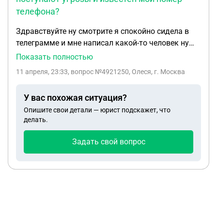
телефона?
Здравствуйте ну смотрите я спокойно сидела в
телеграмме и мне написал какой-то человек ну
как обычно привет я ответила ну тоже привет и
Показать полностью
он отправил мне небольшое сообщение с
11 апреля, 23:33
, вопрос №4921250, Олеся, г. Москва
угрозами по типу Либо ты выполняешь мои
условия либо я делаю твою жизнь хуже И еще там
У вас похожая ситуация?
был мой номер телефона
Опишите свои детали — юрист подскажет, что
делать.
Задать свой вопрос