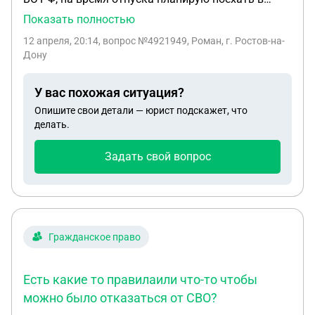
Республику Беларусь. Вопрос в следующем,
Показать полностью
нужны ли будут какие-то документы, помимо
12 апреля, 20:14
, вопрос №4921949, Роман, г. Ростов-на-
отпускного билета и паспорта для пересечения
Дону
границы?
У вас похожая ситуация?
Опишите свои детали — юрист подскажет, что
делать.
Задать свой вопрос
Гражданское право
Есть какие то правилаили что-то чтобы
можно было отказаться от СВО?