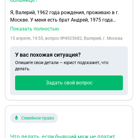
Я, Валерий, 1962 года рождения, проживаю в г.
Москве. У меня есть брат Андрей, 1975 года
рождения, проживает в другом городе, долгое
Показать полностью
время болен шизофренией, с 2007 инвалид 2й
15 апреля, 19:55
, вопрос №4925682, Валерий, г. Москва
группы. Андрей является собственником
квартиры и 2х земельных участков с 2001 года,
У вас похожая ситуация?
после смерти отца, мама отказалась в его пользу.
Опишите свои детали — юрист подскажет, что
Мама умерла в 2024. Других близких
делать.
родственников нет. В декабре 2024 года после
кризиса связанного с приостановкой приема
Задать свой вопрос
лекарств и употреблением алкоголя, привел
квартиру в состояние, исключающее
возможность проживание в ней, был
госпитализирован в психиатрическую больницу,
где и находится в настоящее время. Я оплатил
Семейное право
долги и оплачиваю коммунальные платежи и несу
расходы по содержанию квартиры(замена в 2026
Что делать, если бывший муж не платит