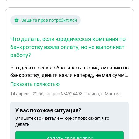
Защита прав потребителей
Что делать, если юридическая компания по
банкротству взяла оплату, но не выполняет
работу?
Что делать если я обратилась в юрид кмпанию по
банкротству, деньги взяли наперед, не мал сумма,
докум собирала сама, они только заявления
Показать полностью
напис и все, отправляла сама док приставам.
14 апреля, 22:56
, вопрос №4924493, Галина, г. Москва
Разве не они жолжны узнавать и делать все дела,
если деньги взяли
У вас похожая ситуация?
Опишите свои детали — юрист подскажет, что
делать.
Задать свой вопрос