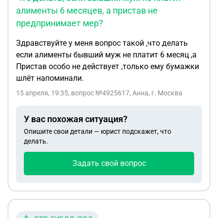
году счетчиков газа и воды), порядка 70 000
алименты 6 месяцев, а пристав не
рублей висит долг по взносам за 4 года за
предпринимает мер?
земельные участки, которыми никто не
пользуется. Лично и через друзей поддерживаю
Здравствуйте у меня вопрос такой ,что делать
связь с братом. Состояние его на март 2026
если алименты бывший муж не платит 6 месяц ,а
удовлетворительное, он отчетливо осознает
Пристав особо не действует ,только ему бумажки
происходящее. По-семейному, при встрече, в
шлёт напоминали.
январе 2026 мы с ним приняли решение, что для
ремонта квартиры и оплаты коммунальных
15 апреля, 19:35
, вопрос №4925617, Анна, г. Москва
платежей нужно использовать деньги,
вырученные от продажи земельных участков, для
У вас похожая ситуация?
этого он лично в присутствии нотариуса готов
Опишите свои детали — юрист подскажет, что
подписать на меня дарственную на ЗУ. Так же
делать.
мне необходима доверенность на управления
Задать свой вопрос
квартирой, с правом заключения договоров,
правом истребования документов, без права
отчуждения собственности. Как правильно
выстроить последовательность действий? Что
делать если персонал больницы не будет