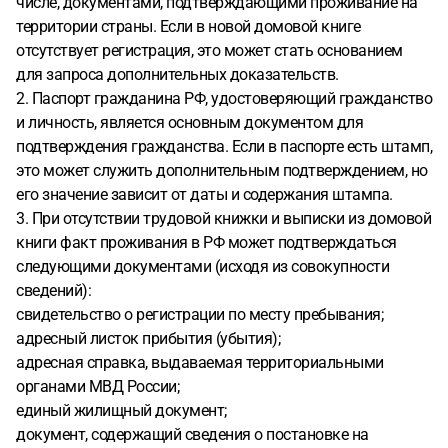
числе, документами, подтверждающими проживание на
4. Что делать, если нет возможности приехать в РФ
5. Как
территории страны. Если в новой домовой книге
правильно действовать дистанционно из Европы
Готова
отсутствует регистрация, это может стать основанием
предоставить копии документов для анализа.
для запроса дополнительных доказательств.
2. Паспорт гражданина РФ, удостоверяющий гражданство
и личность, является основным документом для
подтверждения гражданства. Если в паспорте есть штамп,
это может служить дополнительным подтверждением, но
его значение зависит от даты и содержания штампа.
3. При отсутствии трудовой книжки и выписки из домовой
книги факт проживания в РФ может подтверждаться
следующими документами (исходя из совокупности
сведений):
свидетельство о регистрации по месту пребывания;
адресный листок прибытия (убытия);
адресная справка, выдаваемая территориальными
органами МВД России;
единый жилищный документ;
документ, содержащий сведения о постановке на