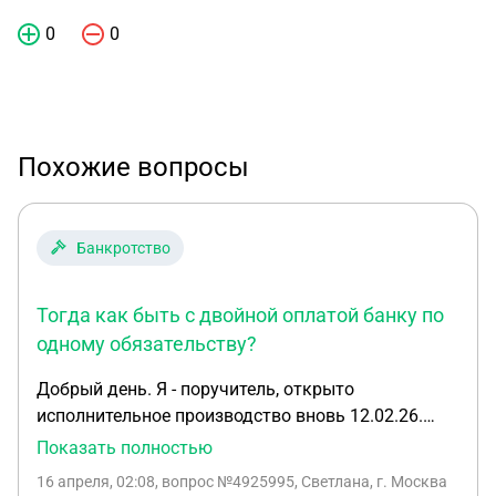
0
0
Похожие вопросы
Банкротство
Тогда как быть с двойной оплатой банку по
одному обязательству?
Добрый день. Я - поручитель, открыто
исполнительное производство вновь 12.02.26.
Основной заемщик признан банкротом 15.11.23.
Показать полностью
Процедура реализации имущества завершена
16 апреля, 02:08
, вопрос №4925995, Светлана, г. Москва
30.10.24. ПАО Сбербанк заявился в реестр