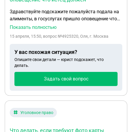
на каком то балансе или еще что то не очень
Здравствуйте подскажите пожалуйста подала на
поняла. И посоветовала обратиться в военкомат .
алименты, в госуслугах пришло оповещение что
И что делать? Что положено
истец должен выплачивать алименты ребёнку,
Показать полностью
через какое время все исчезло , пошла узнавать в
15 апреля, 15:50
, вопрос №4925320, Оля, г. Москва
чем дело :сказали что бывший муж не знал об
алиментах, и сказали подавайте заново. Что
У вас похожая ситуация?
делать и как
Опишите свои детали — юрист подскажет, что
делать.
Задать свой вопрос
Уголовное право
Что делать, если требуют фото карты