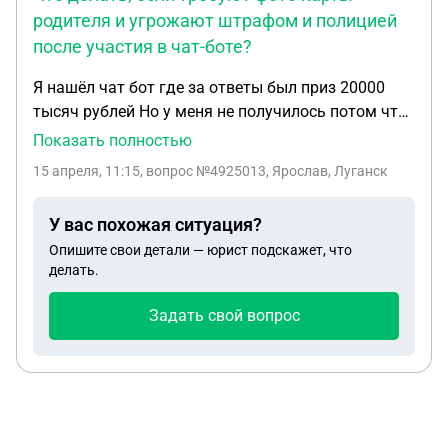
родителя и угрожают штрафом и полицией
после участия в чат-боте?
Я нашёл чат бот где за ответы был приз 20000
тысяч рублей Но у меня не получилось потом что
мне нету 25 лет я попросил чтобы они отказали и
Показать полностью
сказали что уже нельзя то что я начал перевод и
15 апреля, 11:15
, вопрос №4925013, Ярослав, Луганск
просят фото карты родителя а если не скину то
найдут через мою карту, карту родителя и повесят
У вас похожая ситуация?
штраф 100000рублей,и приедет полиция домой
Опишите свои детали — юрист подскажет, что
делать.
Задать свой вопрос