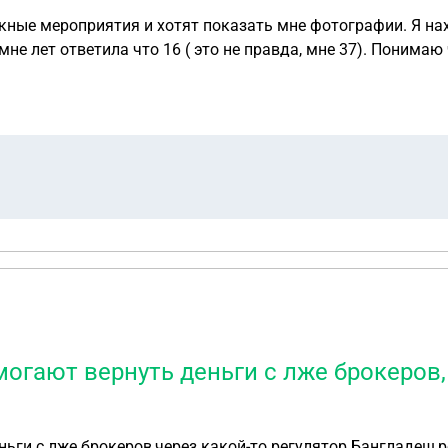
скные мероприятия и хотят показать мне фотографии. Я на
мне лет ответила что 16 ( это не правда, мне 37). Понимаю
жет ли мне что-то грозить, в случае если правда раскрое
гают вернуть деньги с лже брокеров, 
ги с лже брокеров,через какой-то регулятор Бангладеш,ре