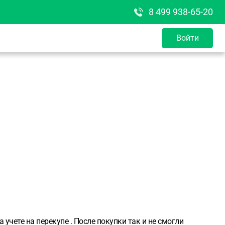
8 499 938-65-20
Войти
учете на перекупе . После покупки так и не смогли