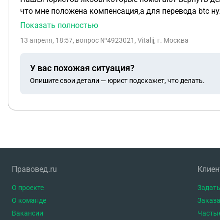
что мне положена компенсация,а для перевода btc нуж
письмо на сайт банка,мне сказали что нужно оплатит
Показать полностью
транзитный счет через этот регулятор,в последстви
13 апреля, 18:57
, вопрос №4923021, Vitalij, г. Москва
оплаты этого овердрафта центро банк этого банка Ba
вы считаете,это все скам?
У вас похожая ситуация?
Опишите свои детали — юрист подскажет, что делать.
Правовед.ru
Клие
О проекте
Задать
О команде
Заказа
Вакансии
Часты