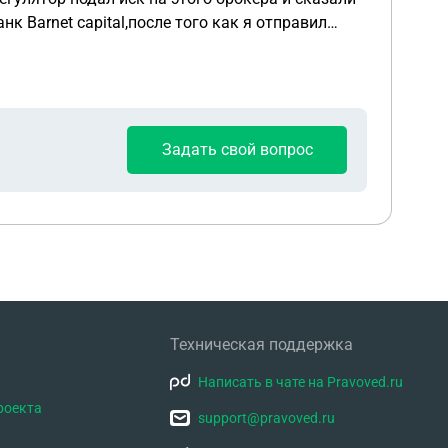
к Barnet capital,после того как я отправил
ствлен перевод от лже брокера на этот
рдрафт 4% от суммы этой компенсации,а после
ния просить оплатить заградительный тариф,как
Задать свой вопрос
Техническая поддержка
Написать в чате на Pravoved.ru
роекта
support@pravoved.ru