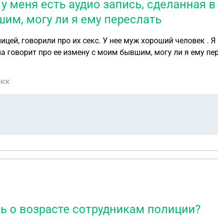
 у меня есть аудио запись, сделанная в
им, могу ли я ему переслать
ей, говорили про их секс. У нее муж хороший человек . Я 
на говорит про ее измену с моим бывшим, могу ли я ему пер
бщении сообщила, что мне грозит уголовка, если она напиш
нск
ь о возрасте сотрудникам полиции?