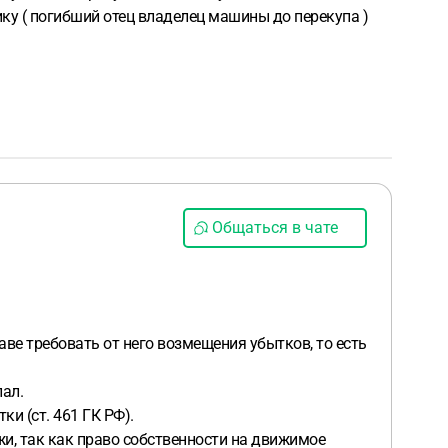
ику ( погибший отец владелец машины до перекупа )
Общаться в чате
аве требовать от него возмещения убытков, то есть
лал.
и (ст. 461 ГК РФ).
жи, так как право собственности на движимое