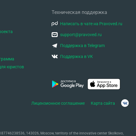
Техническая поддержка
б оценке технического состояния имущества с
»). Однако в моей ситуации
Написать в чате на Pravoved.ru
роекта
support@pravoved.ru
Поддержка в Telegram
рировать
Поддержка в VK
ограмма
для юристов
Лицензионное соглашение
Карта сайта
87746238536, 143026, Moscow, territory of the innovative center Skolkovo,