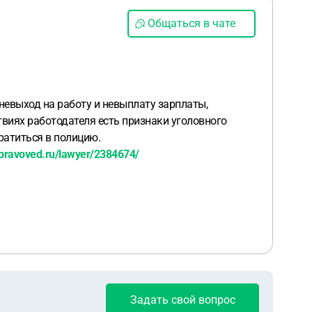
Общаться в чате
невыход на работу и невыплату зарплаты,
твиях работодателя есть признаки уголовного
братиться в полицию.
pravoved.ru/lawyer/2384674/
Задать свой вопрос