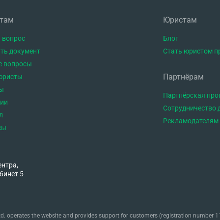
нтам
Юристам
ия: «заключение уполномоченной экспертной организации о
ановительного ремонта, произведенное за счет средств страхователя
 вопрос
Блог
ое заключение, содержащее: — причину повреждений; — характер повреждений; —
ть документ
Стать юристом п
е вопросы
Партнёрам
юристы
щик уже сам получил аналогичное заключение? 2. Вправе ли страховщик игно
ы
Партнёрская пр
 обращения к финансовому уполномоченному и далее
тии
Сотрудничество 
л
Рекламодателям
сы
ентра,
бинет 5
. operates the website and provides support for customers (registration number 11