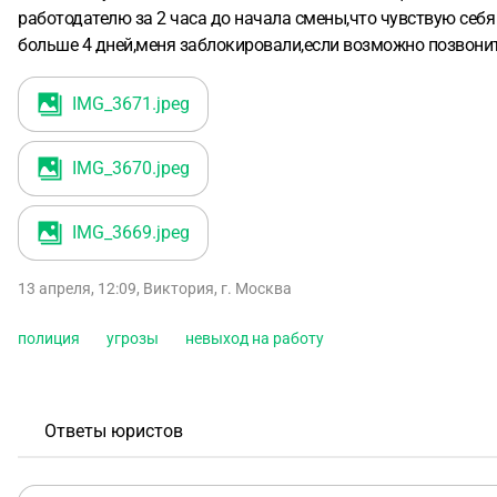
работодателю за 2 часа до начала смены,что чувствую себя 
больше 4 дней,меня заблокировали,если возможно позвонить
IMG_3671
.jpeg
IMG_3670
.jpeg
IMG_3669
.jpeg
13 апреля, 12:09
,
Виктория
,
г. Москва
полиция
угрозы
невыход на работу
Ответы юристов