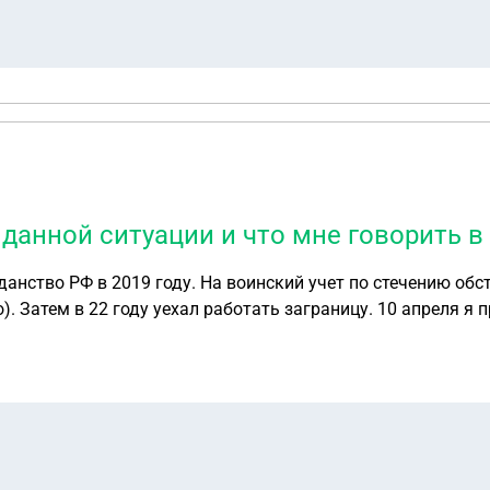
 данной ситуации и что мне говорить 
анство РФ в 2019 году. На воинский учет по стечению обс
о). Затем в 22 году уехал работать заграницу. 10 апреля я
 есть ли риск, что меня лишат
ть в данной ситуации и что мне говорить в военкомате?