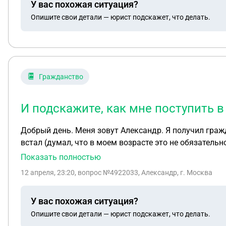
У вас похожая ситуация?
Опишите свои детали — юрист подскажет, что делать.
Гражданство
И подскажите, как мне поступить в
Добрый день. Меня зовут Александр. Я получил гражд
встал (думал, что в моем возрасте это не обязательн
лет и узнал, что нужны документы о постановке на воинский учет. Я уже подал заявку на госуслугах. Скажите, пожалуйста,
Показать полностью
гражданства? И подскажите, как мне поступи
12 апреля, 23:20
, вопрос №4922033, Александр, г. Москва
У вас похожая ситуация?
Опишите свои детали — юрист подскажет, что делать.