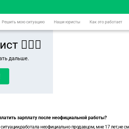
Решить мою ситуацию
Наши юристы
Как это работает
 👨🏻‍⚖️
ать дальше.
!
платить зарплату после неофициальной работы?
ситуации,работала неофициально продавцом, мне 17 лет,не см